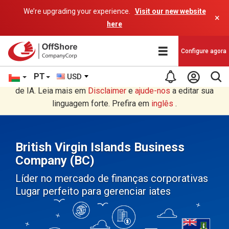
We’re upgrading your experience.
Visit our new website
×
here
Configure agora
PT
USD
Você está lendo em Português tradução por um programa
de IA. Leia mais em
Disclaimer
e
ajude-nos
a editar sua
linguagem forte. Prefira em
inglês
.
British Virgin Islands Business
Company (BC)
Líder no mercado de finanças corporativas
Lugar perfeito para gerenciar iates