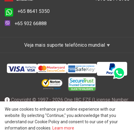
+65 8641 5350
+65 932 66888
Veja mais suporte telefônico mundial
Copyright © 1997 - 2026 One IBC FZE (License Number:
47001217), incorporada em Ras Al Khaimah, nos Emirados
We use cookies to enhance your online experience with our
website. By selecting "Continue," you acknowledge that you
Árabes Unidos com responsabilidade limitada e uma firma
understand our Cookie Policy and consent to our use of your
membro da rede One IBC de entidade legal independente e
information and cookies.
Learn more