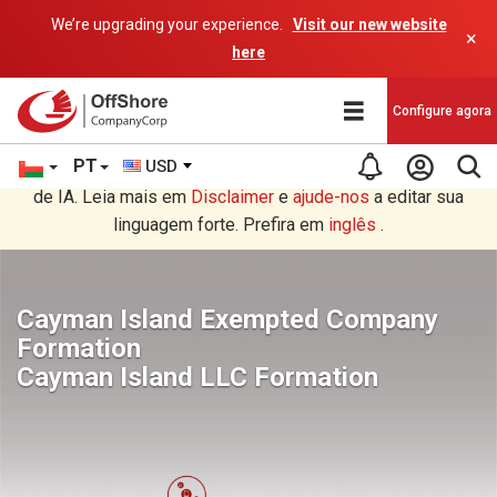
We’re upgrading your experience.
Visit our new website
×
here
Configure agora
PT
USD
Você está lendo em Português tradução por um programa
de IA. Leia mais em
Disclaimer
e
ajude-nos
a editar sua
linguagem forte. Prefira em
inglês
.
Cayman Island Exempted Company
Formation
Cayman Island LLC Formation