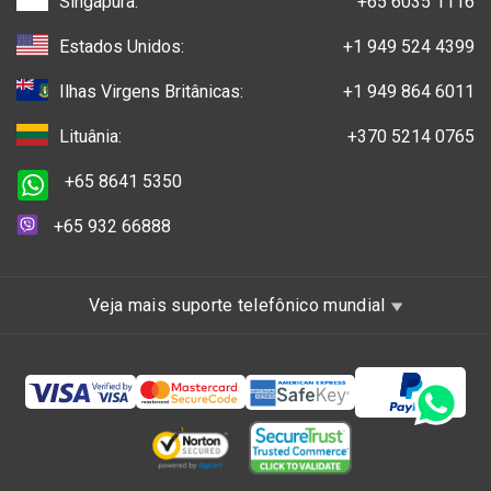
Singapura:
+65 6035 1116
Estados Unidos:
+1 949 524 4399
Ilhas Virgens Britânicas:
+1 949 864 6011
Lituânia:
+370 5214 0765
+65 8641 5350
+65 932 66888
Veja mais suporte telefônico mundial