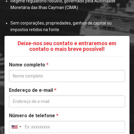
Regime regulatório robusto, governado pela Autoridade
Monetária das Ilhas Cayman (CIMA)
Sem corporações, propriedades, ganhos de capital ou
impostos retidos na fonte
Deixe-nos seu contato e entraremos em
contato o mais breve possível!
Nome completo
*
Endereço de e-mail
*
Número de telefone
*