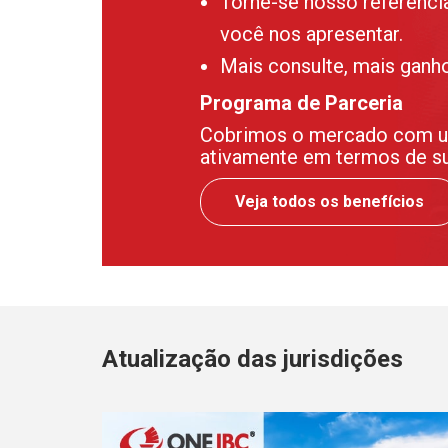
Torne-se nosso referenci
você nos apresentar.
Mais consulte, mais ganh
Programa de Parceria
Cobrimos o mercado com uma
ativamente em termos de sup
Veja todos os benefícios
Atualização das jurisdições