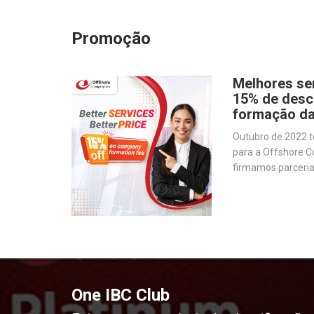
Promoção
Melhores se
15% de desc
formação d
Outubro de 2022 
para a Offshore C
firmamos parceria
produção de softw
agilizar as operaç
One IBC Club