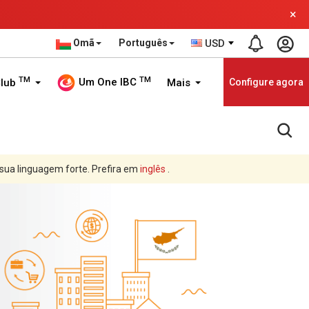
×
Omã
Português
USD
TM
TM
Um One IBC
Club
Mais
Configure agora
 sua linguagem forte. Prefira em
inglês
.