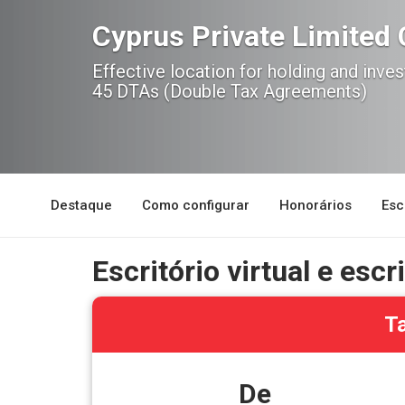
Cyprus Private Limite
Effective location for holding and inv
45 DTAs (Double Tax Agreements)
Destaque
Como configurar
Honorários
Esc
Escritório virtual e esc
Ta
De