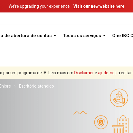
We’re upgrading your experience.
Visit our new website here
ia de abertura de contas
Todos os serviços
One IBC 
o por um programa de IA. Leia mais em
Disclaimer
e
ajude-nos
a editar
Chipre
Escritório atendido