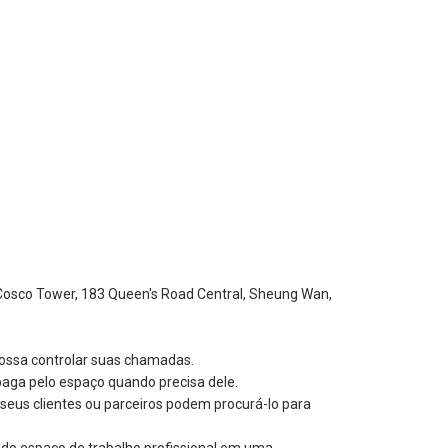
, Cosco Tower, 183 Queen's Road Central, Sheung Wan,
possa controlar suas chamadas.
paga pelo espaço quando precisa dele.
seus clientes ou parceiros podem procurá-lo para
 do espaço de trabalho profissional em uma