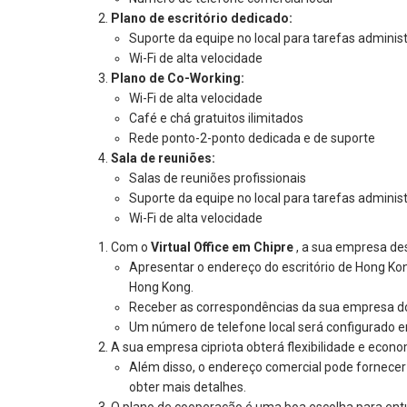
Plano de escritório dedicado:
Suporte da equipe no local para tarefas administ
Wi-Fi de alta velocidade
Plano de Co-Working:
Wi-Fi de alta velocidade
Café e chá gratuitos ilimitados
Rede ponto-2-ponto dedicada e de suporte
Sala de reuniões:
Salas de reuniões profissionais
Suporte da equipe no local para tarefas administ
Wi-Fi de alta velocidade
Com o
Virtual Office em Chipre
, a sua empresa des
Apresentar o endereço do escritório de Hong Kon
Hong Kong.
Receber as correspondências da sua empresa do C
Um número de telefone local será configurado 
A sua empresa cipriota obterá flexibilidade e econ
Além disso, o endereço comercial pode fornecer
obter mais detalhes.
O plano de cooperação é uma boa escolha para entu