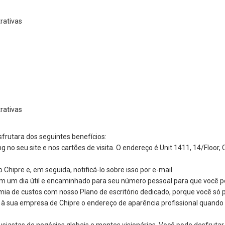
rativas
rativas
frutara dos seguintes benefícios:
g no seu site e nos cartões de visita. O endereço é Unit 1411, 14/Floor
hipre e, em seguida, notificá-lo sobre isso por e-mail.
em um dia útil e encaminhado para seu número pessoal para que você 
omia de custos com nosso Plano de escritório dedicado, porque você só 
 à sua empresa de Chipre o endereço de aparência profissional quando 
siastas de negócios globais e mentes visionárias. Você pode desfrutar