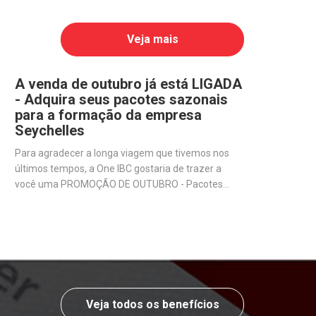
Veja mais
A venda de outubro já está LIGADA
- Adquira seus pacotes sazonais
para a formação da empresa
Seychelles
Para agradecer a longa viagem que tivemos nos
últimos tempos, a One IBC gostaria de trazer a
você uma PROMOÇÃO DE OUTUBRO - Pacotes
sazonais exclusivos para quem deseja abrir uma
empresa offshore em Seychelles.
Veja todos os benefícios