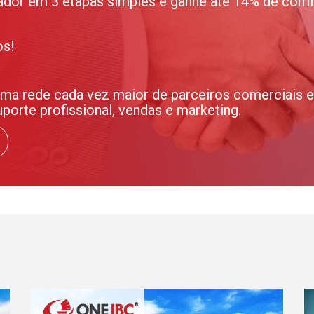
ador em 3 etapas simples e ganhe até 14% de comi
os!
 rede cada vez maior de parceiros comerciais e 
orte profissional, vendas e marketing.