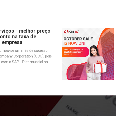
rviços - melhor preço
onto na taxa de
a empresa
tornou-se um mês de sucesso
ompany Corporation (OCC), pois
 com a SAP - líder mundial na
are de gestão de negócios - para
ões e melhorar nossos serviços.