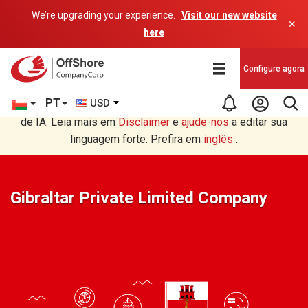
We’re upgrading your experience.
Visit our new website
×
here
Configure agora
PT
USD
Você está lendo em Português tradução por um programa
de IA. Leia mais em
Disclaimer
e
ajude-nos
a editar sua
linguagem forte. Prefira em
inglês
.
Gibraltar Private Limited Company