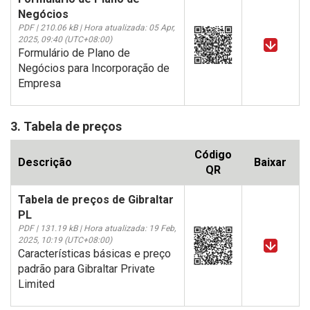
Negócios
PDF | 210.06 kB | Hora atualizada: 05 Apr,
2025, 09:40 (UTC+08:00)
Formulário de Plano de
Negócios para Incorporação de
Empresa
3. Tabela de preços
Código
Descrição
Baixar
QR
Tabela de preços de Gibraltar
PL
PDF | 131.19 kB | Hora atualizada: 19 Feb,
2025, 10:19 (UTC+08:00)
Características básicas e preço
padrão para Gibraltar Private
Limited