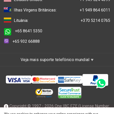
Ilhas Virgens Britânicas:
+1 949 864 6011
Lituânia:
+370 5214 0765
+65 8641 5350
+65 932 66888
Veja mais suporte telefônico mundial
Copyright © 1997 - 2026 One IBC FZE (License Number:
47001217), incorporada em Ras Al Khaimah, nos Emirados