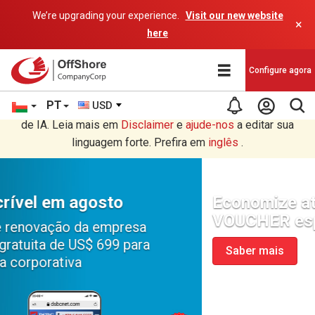
We’re upgrading your experience.
Visit our new website
×
here
Configure agora
PT
USD
Você está lendo em Português tradução por um programa
de IA. Leia mais em
Disclaimer
e
ajude-nos
a editar sua
linguagem forte. Prefira em
inglês
.
Economize até $ 300 e receba um
VOUCHER especial
Saber mais