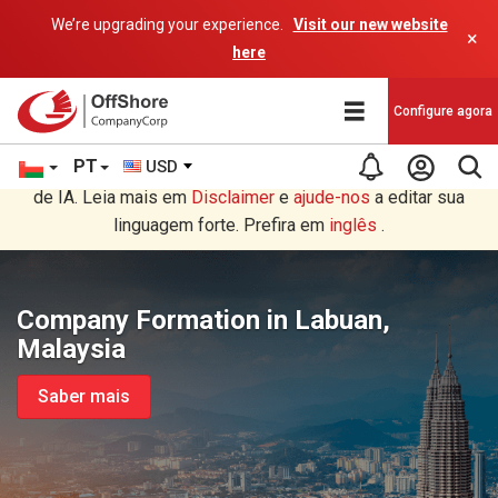
We’re upgrading your experience.
Visit our new website
×
here
Configure agora
PT
USD
Você está lendo em Português tradução por um programa
de IA. Leia mais em
Disclaimer
e
ajude-nos
a editar sua
linguagem forte. Prefira em
inglês
.
Company Formation in Labuan,
Malaysia
Saber mais