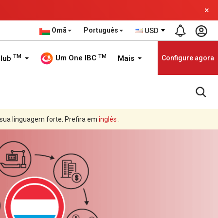
×
Omã
Português
USD
TM
TM
Um One IBC
Club
Mais
Configure agora
 sua linguagem forte. Prefira em
inglês
.