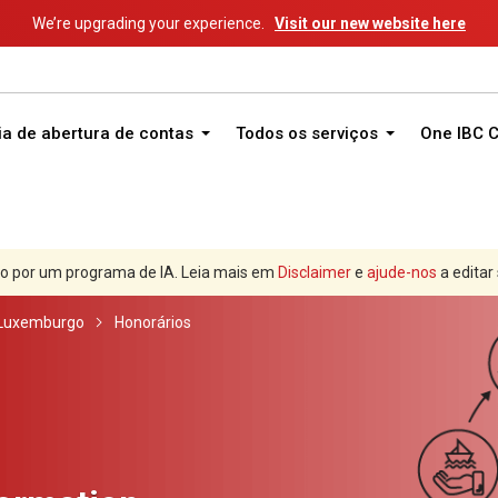
We’re upgrading your experience.
Visit our new website here
ia de abertura de contas
Todos os serviços
One IBC 
o por um programa de IA. Leia mais em
Disclaimer
e
ajude-nos
a editar
Luxemburgo
Honorários