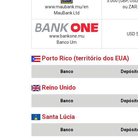
5.000 (GBP, USD
www.maubank.mu/en
ou ZAR:
MauBank Ltd
USD 
www.bankone.mu
Banco Um
Porto Rico (território dos EUA)
Banco
Depósito
Reino Unido
Banco
Depósito
Santa Lúcia
Banco
Depósito