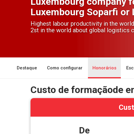
Luxembourg company f
Luxembourg Soparfi or
Highest labour productivity in the worl
2st in the world about global logistics c
Destaque
Como configurar
Honorários
Esc
Custo de formaçãode e
Cust
De