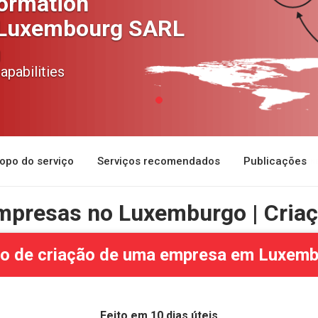
ormation
 Luxembourg SARL
d
apabilities
opo do serviço
Serviços recomendados
Publicações
mpresas no Luxemburgo | Cria
o de criação de uma empresa em Luxem
Feito em 10 dias úteis