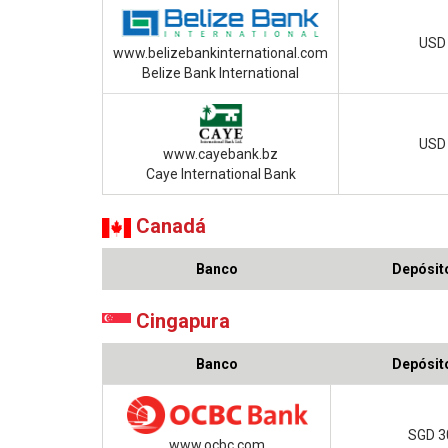
USD 
www.belizebankinternational.com
Belize Bank International
USD 
www.cayebank.bz
Caye International Bank
Canadá
Banco
Depósito
Cingapura
Banco
Depósito
SGD 3
www.ocbc.com