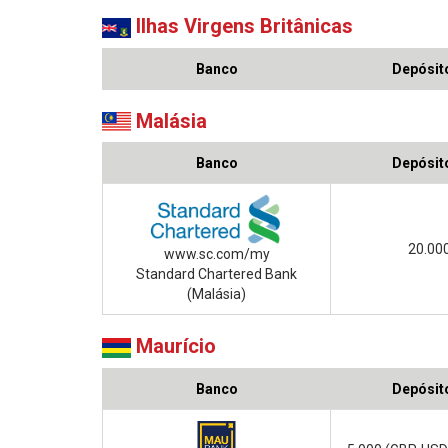
Ilhas Virgens Britânicas
Banco
Depósito
Malásia
Banco
Depósito
20.00
www.sc.com/my
Standard Chartered Bank
(Malásia)
Maurício
Banco
Depósito