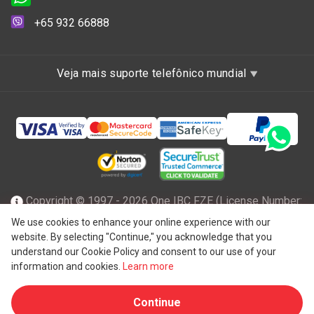
+65 932 66888
Veja mais suporte telefônico mundial
Copyright © 1997 - 2026 One IBC FZE (License Number:
47001217), incorporada em Ras Al Khaimah, nos Emirados
We use cookies to enhance your online experience with our
website. By selecting "Continue," you acknowledge that you
Árabes Unidos com responsabilidade limitada e uma firma
understand our Cookie Policy and consent to our use of your
membro da rede One IBC de entidade legal independente e
information and cookies.
Learn more
®
separada afiliada ao One IBC
Group ("
One IBC Limited
"),
Continue
uma entidade suíça. Todos os direitos reservados.