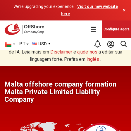
We’re upgrading your experience.
Visit our new website
×
here
Configure agora
PT
USD
Você está lendo em Português tradução por um programa
de IA. Leia mais em
Disclaimer
e
ajude-nos
a editar sua
linguagem forte. Prefira em
inglês
.
Malta offshore company formation
Malta Private Limited Liability
Company