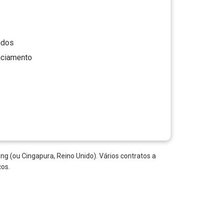
ados
nciamento
g (ou Cingapura, Reino Unido). Vários contratos a
ços.