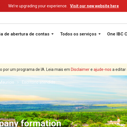
We’re upgrading your experience.
Visit our new website here
ia de abertura de contas
Todos os serviços
One IBC 
o por um programa de IA. Leia mais em
Disclaimer
e
ajude-nos
a editar
Maurício
Escritório atendido
pany formation