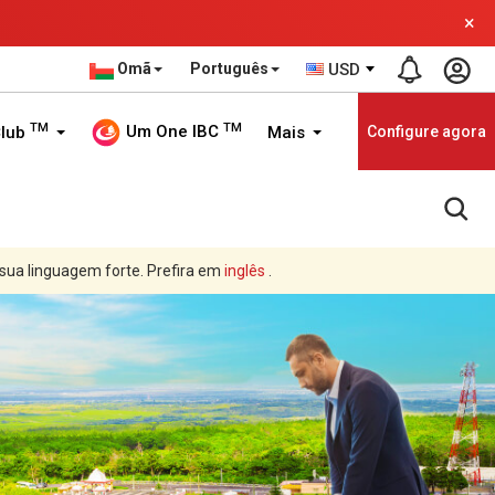
×
Omã
Português
USD
TM
TM
Um One IBC
Club
Mais
Configure agora
 sua linguagem forte. Prefira em
inglês
.