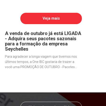
Veja mais
A venda de outubro já está LIGADA
- Adquira seus pacotes sazonais
para a formação da empresa
Seychelles
Para agradecer a longa viagem que tivemos nos
últimos tempos, a One IBC gostaria de trazer a
você uma PROMOÇÃO DE OUTUBRO - Pacotes
sazonais exclusivos para quem deseja abrir uma
empresa offshore em Seychelles.