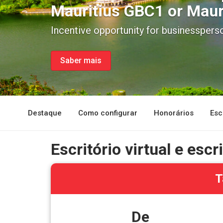
Mauritius GBC1 or Maur
Incentive opportunity for businessperso
Saber mais
Destaque
Como configurar
Honorários
Esc
Escritório virtual e esc
T
De