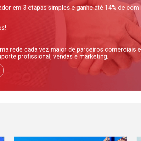
ador em 3 etapas simples e ganhe até 14% de comi
os!
 rede cada vez maior de parceiros comerciais e 
orte profissional, vendas e marketing.