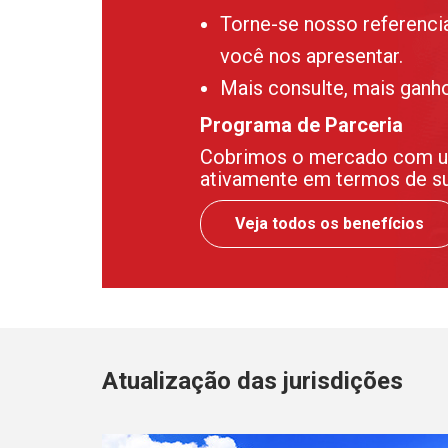
Torne-se nosso referenci
você nos apresentar.
Mais consulte, mais ganh
Programa de Parceria
Cobrimos o mercado com uma
ativamente em termos de sup
Veja todos os benefícios
Atualização das jurisdições