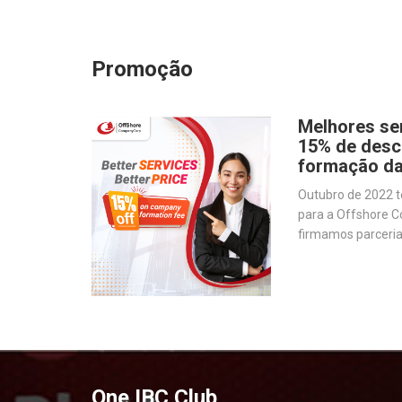
Promoção
Melhores se
15% de desc
formação d
Outubro de 2022 
para a Offshore C
firmamos parceria
produção de softw
agilizar as operaç
One IBC Club