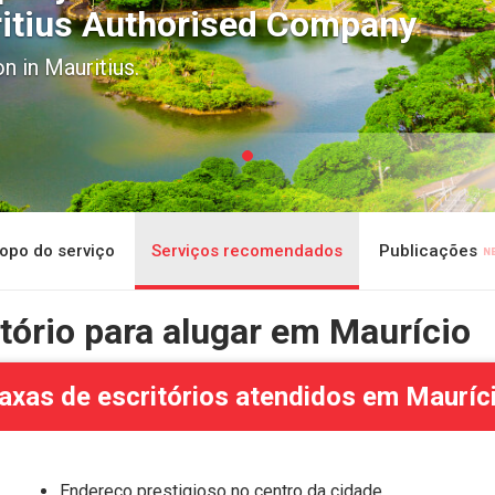
itius Authorised Company
n in Mauritius.
opo do serviço
Serviços recomendados
Publicações
ritório para alugar em Maurício
axas de escritórios atendidos em Mauríc
Endereço prestigioso no centro da cidade