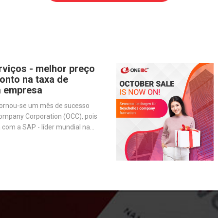
rviços - melhor preço
onto na taxa de
a empresa
tornou-se um mês de sucesso
ompany Corporation (OCC), pois
 com a SAP - líder mundial na
are de gestão de negócios - para
ões e melhorar nossos serviços.