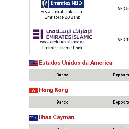
AED 5
www.emiratesnbd.com
Emirates NBD Bank
AED 1
www.emiratesislamic.ae
Emirates Islamic Bank
Estados Unidos da America
Banco
Depósito
Hong Kong
Banco
Depósito
Ilhas Cayman