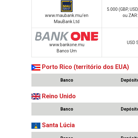
5.000 (GBP, USD
www.maubank.mu/en
ou ZAR:
MauBank Ltd
USD 
www.bankone.mu
Banco Um
Porto Rico (território dos EUA)
Banco
Depósito
Reino Unido
Banco
Depósito
Santa Lúcia