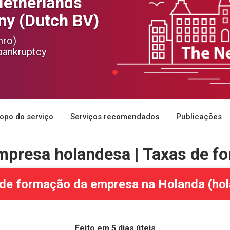
Netherlands
ny (Dutch BV)
mro)
bankruptcy
opo do serviço
Serviços recomendados
Publicações
mpresa holandesa | Taxas de f
de formação da empresa na Holanda (ho
Feito em 5 dias úteis