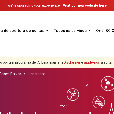
We’re upgrading your experience.
Visit our new website here
ia de abertura de contas
Todos os serviços
One IBC 
o por um programa de IA. Leia mais em
Disclaimer
e
ajude-nos
a editar
Países Baixos
Honorários