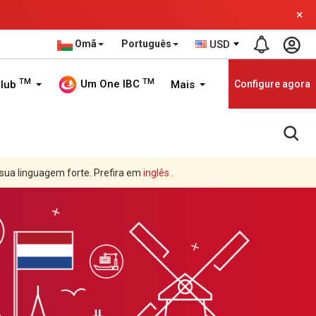
×
Omã
Português
USD
TM
TM
Um One IBC
Club
Mais
Configure agora
 sua linguagem forte. Prefira em
inglês
.