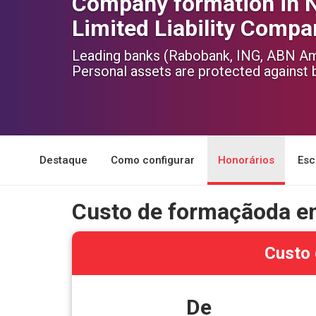
Company formation in 
Limited Liability Compa
Leading banks (Rabobank, ING, ABN A
Personal assets are protected against 
Destaque
Como configurar
Honorários
Esc
Custo de formaçãoda e
Custo 
De