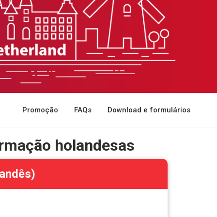
Promoção
FAQs
Download e formulários
ormação holandesas
landês)