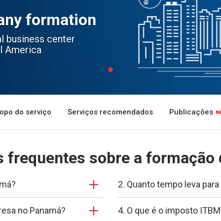
ny formation
l business center
l America
opo do serviço
Serviços recomendados
Publicações
 frequentes sobre a formação
amá?
2. Quanto tempo leva par
presa no Panamá?
4. O que é o imposto ITB