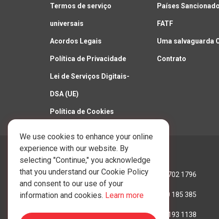
Termos de serviço
Países Sancionado
universais
FATF
Acordos Legais
Uma salvaguarda 
Política de Privacidade
Contrato
Lei de Serviços Digitais-
DSA (UE)
Política de Cookies
We use cookies to enhance your online
experience with our website. By
Ligue para nós:
selecting "Continue," you acknowledge
that you understand our Cookie Policy
Hong Kong:
+852 3702 1796
and consent to our use of your
Austrália:
+61 390 185 385
information and cookies.
Learn more
Reino Unido:
+44 207 193 1138