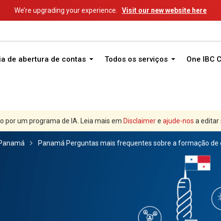
We’re upgrading your experience.
Visit our new website here
ia de abertura de contas
Todos os serviços
One IBC 
o por um programa de IA. Leia mais em
Disclaimer
e
ajude-nos
a editar
Panamá
Panamá Perguntas mais frequentes sobre a formação de