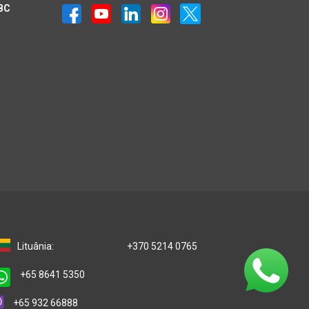
IBC
Lituânia:
+370 5214 0765
+65 8641 5350
+65 932 66888