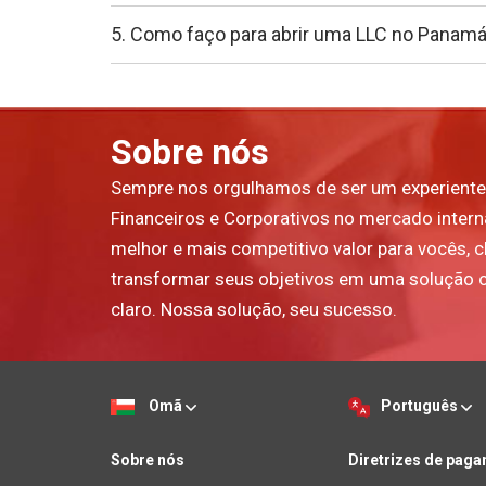
5. Como faço para abrir uma LLC no Panam
Sobre nós
Sempre nos orgulhamos de ser um experiente
Financeiros e Corporativos no mercado inter
melhor e mais competitivo valor para vocês, cl
transformar seus objetivos em uma solução 
claro. Nossa solução, seu sucesso.
Omã
Português
Sobre nós
Diretrizes de pag