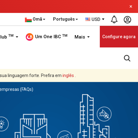
×
Omã
Português
USD
TM
TM
Um One IBC
Club
Mais
Configure agora
 sua linguagem forte. Prefira em
inglês
.
 empresas (FAQs)