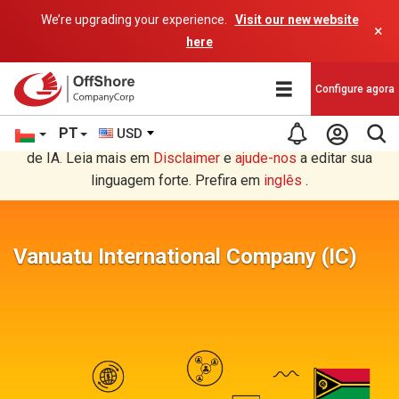
We’re upgrading your experience.
Visit our new website
×
here
Configure agora
PT
USD
Você está lendo em Português tradução por um programa
de IA. Leia mais em
Disclaimer
e
ajude-nos
a editar sua
linguagem forte. Prefira em
inglês
.
Vanuatu International Company (IC)