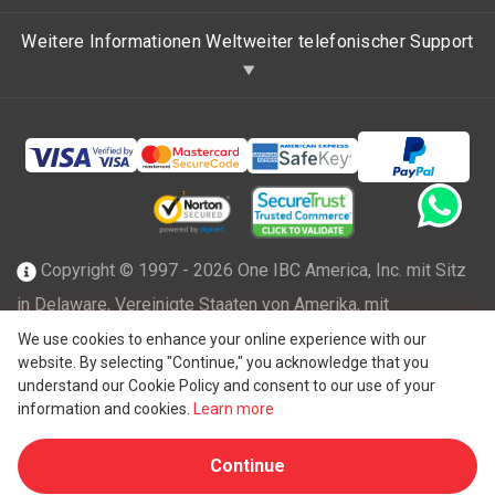
Weitere Informationen Weltweiter telefonischer Support
Copyright © 1997 - 2026 One IBC America, Inc. mit Sitz
in Delaware, Vereinigte Staaten von Amerika, mit
beschränkter Haftung und Mitgliedsfirma des One IBC
We use cookies to enhance your online experience with our
website. By selecting "Continue," you acknowledge that you
Netzwerks einer unabhängigen und separaten juristischen
understand our Cookie Policy and consent to our use of your
®
Person, die mit der One IBC
Group ("
One IBC Limited
"),
information and cookies.
Learn more
einer Schweizer Einheit, verbunden ist. Alle Rechte
Continue
vorbehalten. Weitere Informationen finden Sie unter
One