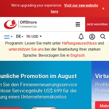
We’re upgrading your experience.
Visit our new website
×
here
Jetzt einrichten
DE
USD
Sie lesen eine Deutsche Übersetzung durch ein AI-
Programm. Lesen Sie mehr unter
Haftungsausschluss
und
unterstützen Sie uns
bei der Bearbeitung Ihrer starken
Sprache. Bevorzugen Sie in
Englisch
.
Virtuelles Büro in Kalifornien
Profitieren Sie bei der Eröffnung im Juli von
Prämien bis zu 272 US-Dollar
Mehr erfahren