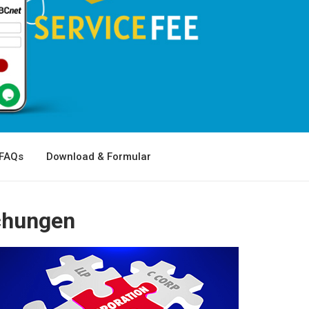
FAQs
Download & Formular
ichungen