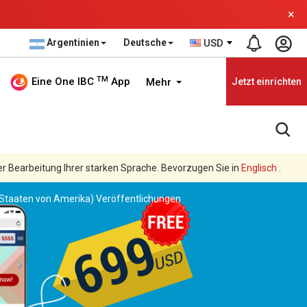
×
Argentinien
Deutsche
USD
TM
Eine One IBC
App
Mehr
Jetzt einrichten
er Bearbeitung Ihrer starken Sprache. Bevorzugen Sie in
Englisch
.
 Staaten von Amerika) Veröffentlichungen