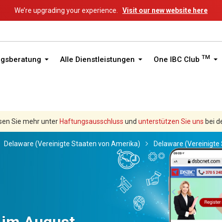
We’re upgrading your experience.
Visit our new website here
TM
ngsberatung
Alle Dienstleistungen
One IBC Club
sen Sie mehr unter
Haftungsausschluss
und
unterstützen Sie uns
bei d
Delaware (Vereinigte Staaten von Amerika)
Delaware (Vereinigte
 im August