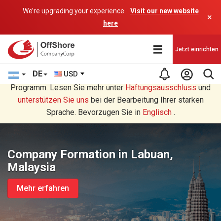
We’re upgrading your experience.
Visit our new website
×
here
Jetzt einrichten
DE
USD
Sie lesen eine Deutsche Übersetzung durch ein AI-
Programm. Lesen Sie mehr unter
Haftungsausschluss
und
unterstützen Sie uns
bei der Bearbeitung Ihrer starken
Sprache. Bevorzugen Sie in
Englisch
.
Company Formation in Labuan,
Malaysia
Mehr erfahren