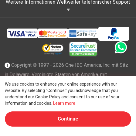
Weitere Informationen Weltweiter telefonischer Support
Copyright © 1997 - 2026 One IBC America, Inc. mit Sitz
in Delaware, Vereinigte Staaten von Amerika, mit
beschränkter Haftung und Mitgliedsfirma des One IBC
We use cookies to enhance your online experience with our
website. By selecting "Continue," you acknowledge that you
Netzwerks einer unabhängigen und separaten juristischen
understand our Cookie Policy and consent to our use of your
®
Person, die mit der One IBC
Group ("
One IBC Limited
"),
information and cookies.
Learn more
einer Schweizer Einheit, verbunden ist. Alle Rechte
Continue
vorbehalten. Weitere Informationen finden Sie unter
One
IBC Struktur
.