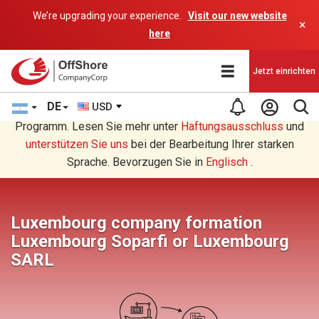
We’re upgrading your experience.
Visit our new website
×
here
Jetzt einrichten
DE
USD
Sie lesen eine Deutsche Übersetzung durch ein AI-
Programm. Lesen Sie mehr unter
Haftungsausschluss
und
unterstützen Sie uns
bei der Bearbeitung Ihrer starken
Sprache. Bevorzugen Sie in
Englisch
.
Luxembourg company formation
Luxembourg Soparfi or Luxembourg
SARL