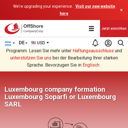
We’re upgrading your experience.
Visit our new website
×
here
Jetzt einrichten
DE
USD
Sie lesen eine Deutsche Übersetzung durch ein AI-
Programm. Lesen Sie mehr unter
Haftungsausschluss
und
unterstützen Sie uns
bei der Bearbeitung Ihrer starken
Sprache. Bevorzugen Sie in
Englisch
.
Luxembourg company formation
Luxembourg Soparfi or Luxembourg
SARL