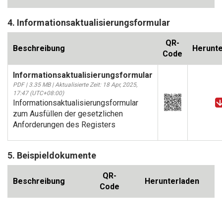
4. Informationsaktualisierungsformular
QR-
Beschreibung
Herunte
Code
Informationsaktualisierungsformular
PDF | 3.35 MB | Aktualisierte Zeit: 18 Apr, 2025,
17:47 (UTC+08:00)
Informationsaktualisierungsformular
zum Ausfüllen der gesetzlichen
Anforderungen des Registers
5. Beispieldokumente
QR-
Beschreibung
Herunterladen
Code