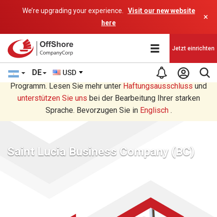
We’re upgrading your experience.
Visit our new website
×
here
Jetzt einrichten
DE
USD
Sie lesen eine Deutsche Übersetzung durch ein AI-
Programm. Lesen Sie mehr unter
Haftungsausschluss
und
unterstützen Sie uns
bei der Bearbeitung Ihrer starken
Sprache. Bevorzugen Sie in
Englisch
.
Saint Lucia Business Company (BC)