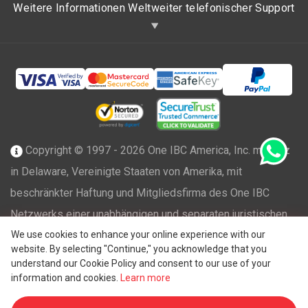
Weitere Informationen Weltweiter telefonischer Support
Copyright © 1997 - 2026 One IBC America, Inc. mit Sitz
in Delaware, Vereinigte Staaten von Amerika, mit
beschränkter Haftung und Mitgliedsfirma des One IBC
Netzwerks einer unabhängigen und separaten juristischen
®
We use cookies to enhance your online experience with our
Person, die mit der One IBC
Group ("
One IBC Limited
"),
website. By selecting "Continue," you acknowledge that you
einer Schweizer Einheit, verbunden ist. Alle Rechte
understand our Cookie Policy and consent to our use of your
vorbehalten. Weitere Informationen finden Sie unter
One
information and cookies.
Learn more
IBC Struktur
.