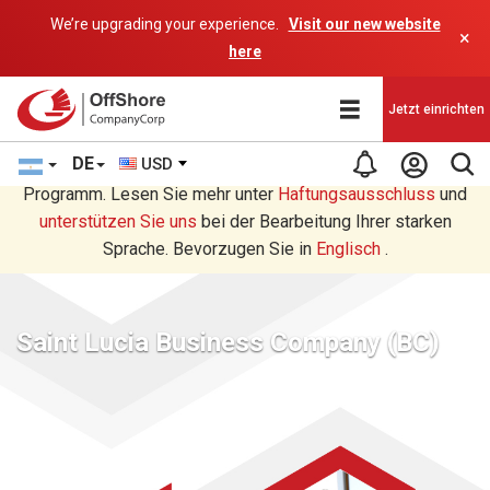
We’re upgrading your experience.
Visit our new website
×
here
Jetzt einrichten
DE
USD
Sie lesen eine Deutsche Übersetzung durch ein AI-
Programm. Lesen Sie mehr unter
Haftungsausschluss
und
unterstützen Sie uns
bei der Bearbeitung Ihrer starken
Sprache. Bevorzugen Sie in
Englisch
.
Saint Lucia Business Company (BC)