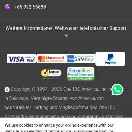
+65 932 66888
Weitere Informationen Weltweiter telefonischer Support
Copyright © 1997 - 2026 One IBC America, Inc. mit Sitz
in Delaware, Vereinigte Staaten von Amerika, mit
beschränkter Haftung und Mitgliedsfirma des One IBC
Netzwerks einer unabhängigen und separaten juristischen
®
We use cookies to enhance your online experience with our
Person, die mit der One IBC
Group ("
One IBC Limited
"),
website. By selecting "Continue," you acknowledge that you