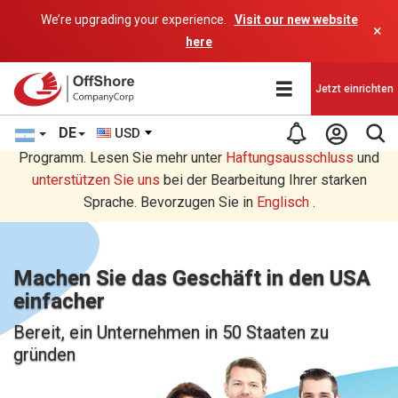
We’re upgrading your experience.
Visit our new website
×
here
Jetzt einrichten
DE
USD
Sie lesen eine Deutsche Übersetzung durch ein AI-
Programm. Lesen Sie mehr unter
Haftungsausschluss
und
unterstützen Sie uns
bei der Bearbeitung Ihrer starken
Sprache. Bevorzugen Sie in
Englisch
.
Machen Sie das Geschäft in den USA
einfacher
Bereit, ein Unternehmen in 50 Staaten zu
gründen