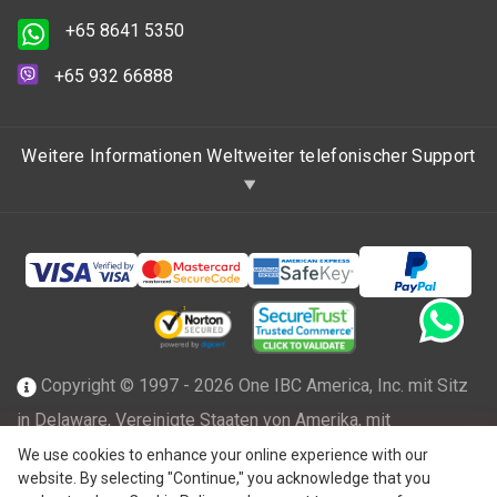
+65 8641 5350
+65 932 66888
Weitere Informationen Weltweiter telefonischer Support
Copyright © 1997 - 2026 One IBC America, Inc. mit Sitz
in Delaware, Vereinigte Staaten von Amerika, mit
beschränkter Haftung und Mitgliedsfirma des One IBC
We use cookies to enhance your online experience with our
website. By selecting "Continue," you acknowledge that you
Netzwerks einer unabhängigen und separaten juristischen