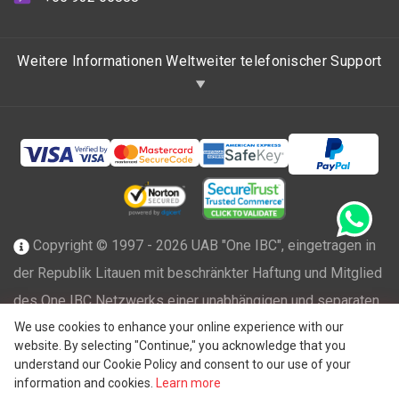
Weitere Informationen Weltweiter telefonischer Support
Copyright © 1997 - 2026 UAB "One IBC", eingetragen in
der Republik Litauen mit beschränkter Haftung und Mitglied
des One IBC Netzwerks einer unabhängigen und separaten
®
We use cookies to enhance your online experience with our
juristischen Person, die mit der One IBC
Group ("
One IBC
website. By selecting "Continue," you acknowledge that you
Limited
"), einer Schweizer Einheit, verbunden ist. Alle
understand our Cookie Policy and consent to our use of your
Rechte vorbehalten. Weitere Informationen finden Sie unter
information and cookies.
Learn more