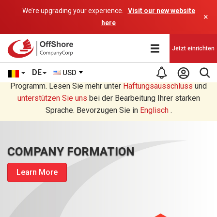
We’re upgrading your experience.
Visit our new website
×
here
Jetzt einrichten
DE
USD
Sie lesen eine Deutsche Übersetzung durch ein AI-
Programm. Lesen Sie mehr unter
Haftungsausschluss
und
unterstützen Sie uns
bei der Bearbeitung Ihrer starken
Sprache. Bevorzugen Sie in
Englisch
.
COMPANY FORMATION
Learn More