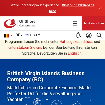
We’re upgrading your experience.
Visit our new website
×
here
Jetzt einrichten
DE
USD
Sie lesen eine Deutsche Übersetzung durch ein AI-
Programm. Lesen Sie mehr unter
Haftungsausschluss
und
unterstützen Sie uns
bei der Bearbeitung Ihrer starken
Sprache. Bevorzugen Sie in
Englisch
.
British Virgin Islands Business
Company (BC)
Marktführer im Corporate Finance-Markt
Perfekter Ort für die Verwaltung von
Yachten