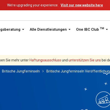
We’re upgrading your experience.
Visit our new website here
TM
ngsberatung
Alle Dienstleistungen
One IBC Club
sen Sie mehr unter
Haftungsausschluss
und
unterstützen Sie uns
bei d
Britische Jungferninseln
Britische Jungferninseln Veröffentlichu