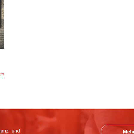
sen
nanz- und
Mehr