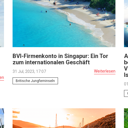
BVI-Firmenkonto in Singapur: Ein Tor
A
zum internationalen Geschäft
b
V
Weiterlesen
31 Jul, 2023, 17:07
I
sen
Britische Jungferninseln
01