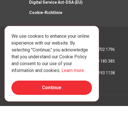
Digital Service Act-DSA (EU)
Cookie-Richtlinie
We use cookies to enhance your online
Rufen Sie uns an:
experience with our website. By
Hongkong:
+852 3702 1796
selecting "Continue," you acknowledge
that you understand our Cookie Policy
Australien:
+61 390 185 385
and consent to our use of your
information and cookies.
Learn more
Vereinigtes Königreich:
+44 207 193 1138
Continue