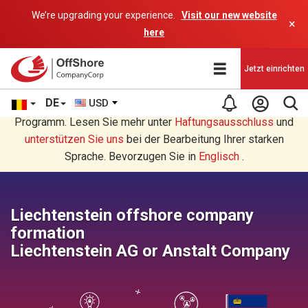
We’re upgrading your experience.
Visit our new website
×
here
Jetzt einrichten
DE
USD
Sie lesen eine Deutsche Übersetzung durch ein AI-
Programm. Lesen Sie mehr unter
Haftungsausschluss
und
unterstützen Sie uns
bei der Bearbeitung Ihrer starken
Sprache. Bevorzugen Sie in
Englisch
.
Liechtenstein offshore company
formation
Liechtenstein AG or Anstalt Company