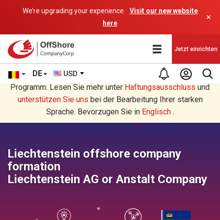
We’re upgrading your experience.
Visit our new website
×
here
Jetzt einrichten
DE
USD
Sie lesen eine Deutsche Übersetzung durch ein AI-
Programm. Lesen Sie mehr unter
Haftungsausschluss
und
unterstützen Sie uns
bei der Bearbeitung Ihrer starken
Sprache. Bevorzugen Sie in
Englisch
.
Liechtenstein offshore company
formation
Liechtenstein AG or Anstalt Company