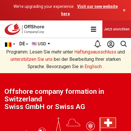
We’re upgrading your experience.
Visit our new website
×
here
Jetzt einrichten
DE
USD
Sie lesen eine Deutsche Übersetzung durch ein AI-
Programm. Lesen Sie mehr unter
Haftungsausschluss
und
unterstützen Sie uns
bei der Bearbeitung Ihrer starken
Sprache. Bevorzugen Sie in
Englisch
.
Offshore company formation in
Switzerland
Swiss GmbH or Swiss AG