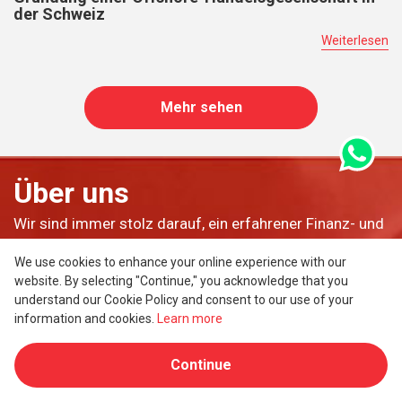
der Schweiz
Weiterlesen
Mehr sehen
Über uns
Wir sind immer stolz darauf, ein erfahrener Finanz- und
Unternehmensdienstleister auf dem internationalen
We use cookies to enhance your online experience with our
Markt zu sein. Wir bieten Ihnen als geschätzten Kunden
website. By selecting "Continue," you acknowledge that you
den besten und wettbewerbsfähigsten Wert, um Ihre
understand our Cookie Policy and consent to our use of your
information and cookies.
Learn more
Ziele in eine Lösung mit einem klaren Aktionsplan
umzuwandeln. Unsere Lösung, Ihr Erfolg.
Continue