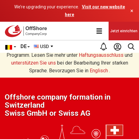
We’re upgrading your experience.
Visit our new website
×
here
Jetzt einrichten
DE
USD
Sie lesen eine Deutsche Übersetzung durch ein AI-
Programm. Lesen Sie mehr unter
Haftungsausschluss
und
unterstützen Sie uns
bei der Bearbeitung Ihrer starken
Sprache. Bevorzugen Sie in
Englisch
.
Offshore company formation in
Switzerland
Swiss GmbH or Swiss AG