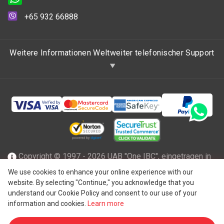
+65 932 66888
Weitere Informationen Weltweiter telefonischer Support
Copyright © 1997 - 2026 UAB "One IBC", eingetragen in
der Republik Litauen mit beschränkter Haftung und Mitglied
We use cookies to enhance your online experience with our
website. By selecting "Continue," you acknowledge that you
des One IBC Netzwerks einer unabhängigen und separaten
understand our Cookie Policy and consent to our use of your
®
juristischen Person, die mit der One IBC
Group ("
One IBC
information and cookies.
Learn more
Limited
"), einer Schweizer Einheit, verbunden ist. Alle