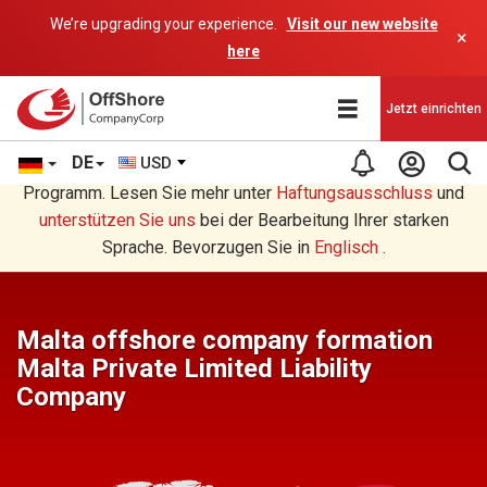
We’re upgrading your experience.
Visit our new website
×
here
Jetzt einrichten
DE
USD
Sie lesen eine Deutsche Übersetzung durch ein AI-
Programm. Lesen Sie mehr unter
Haftungsausschluss
und
unterstützen Sie uns
bei der Bearbeitung Ihrer starken
Sprache. Bevorzugen Sie in
Englisch
.
Malta offshore company formation
Malta Private Limited Liability
Company