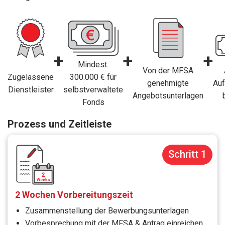
+
+
+
Mindest.
Von der MFSA
Zugelassene
300.000 € für
genehmigte
Auf
Dienstleister
selbstverwaltete
Angebotsunterlagen
Fonds
Prozess und Zeitleiste
Schritt 1
2 Wochen Vorbereitungszeit
Zusammenstellung der Bewerbungsunterlagen
Vorbesprechung mit der MFSA & Antrag einreichen