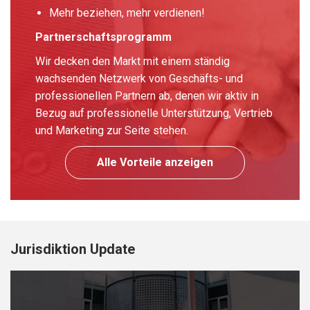
Mehr beziehen, mehr verdienen!
Partnerschaftsprogramm
Wir decken den Markt mit einem ständig
wachsenden Netzwerk von Geschäfts- und
professionellen Partnern ab, denen wir aktiv in
Bezug auf professionelle Unterstützung, Vertrieb
und Marketing zur Seite stehen.
Alle Vorteile anzeigen
Jurisdiktion Update