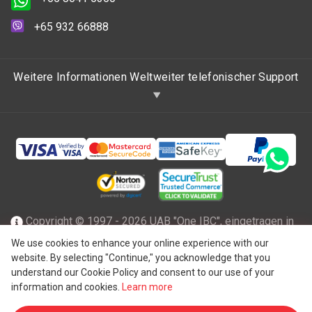
+65 932 66888
Weitere Informationen Weltweiter telefonischer Support
Copyright © 1997 - 2026 UAB "One IBC", eingetragen in
der Republik Litauen mit beschränkter Haftung und Mitglied
We use cookies to enhance your online experience with our
website. By selecting "Continue," you acknowledge that you
des One IBC Netzwerks einer unabhängigen und separaten
understand our Cookie Policy and consent to our use of your
®
juristischen Person, die mit der One IBC
Group ("
One IBC
information and cookies.
Learn more
Limited
"), einer Schweizer Einheit, verbunden ist. Alle