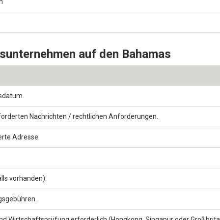
n
ngsunternehmen auf den Bahamas
tsdatum.
forderten Nachrichten / rechtlichen Anforderungen.
erte Adresse.
lls vorhanden).
ngsgebühren.
nd Wirtschaftsprüfung erforderlich (Hongkong, Singapur oder Großbrita