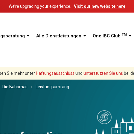
We’re upgrading your experience.
Visit our new website here
TM
ngsberatung
Alle Dienstleistungen
One IBC Club
sen Sie mehr unter
Haftungsausschluss
und
unterstützen Sie uns
bei d
Die Bahamas
Leistungsumfang