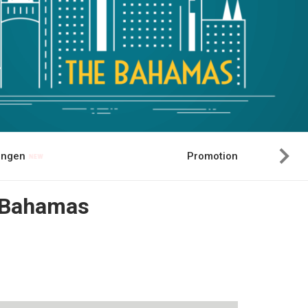
hungen
Promotion
 Bahamas