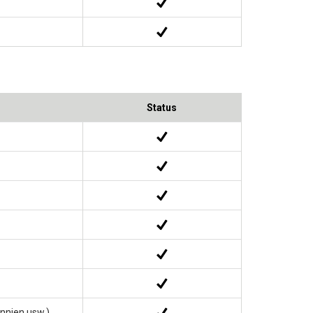
Status
nnien usw.).