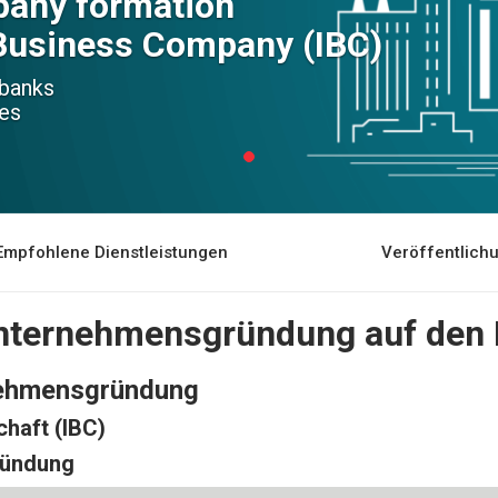
any formation
Business Company (IBC)
 banks
ies
Empfohlene Dienstleistungen
Veröffentlic
Unternehmensgründung auf den
nehmensgründung
chaft (IBC)
ründung