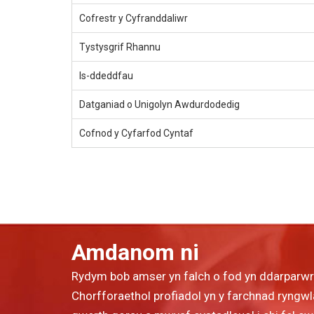
Cofrestr y Cyfranddaliwr
Tystysgrif Rhannu
Is-ddeddfau
Datganiad o Unigolyn Awdurdodedig
Cofnod y Cyfarfod Cyntaf
Amdanom ni
Rydym bob amser yn falch o fod yn ddarparw
Chorfforaethol profiadol yn y farchnad ryngwla