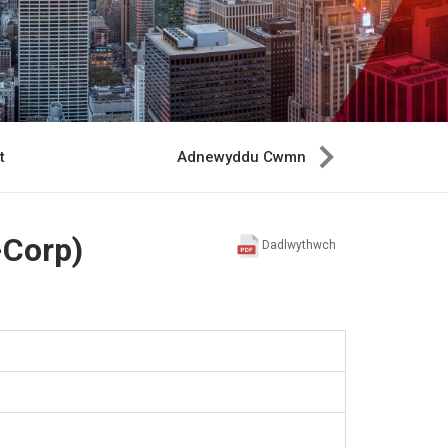
t
Adnewyddu Cwmni
-Corp)
Dadlwythwch