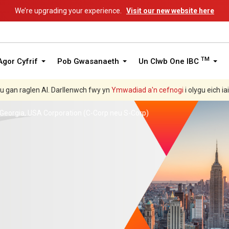
We’re upgrading your experience.
Visit our new website here
TM
gor Cyfrif
Pob Gwasanaeth
Un Clwb One IBC
hu gan raglen AI. Darllenwch fwy yn
Ymwadiad a'n
cefnogi
i olygu eich ia
eorgia, USA Corporation (C-Corp neu S-Corp)