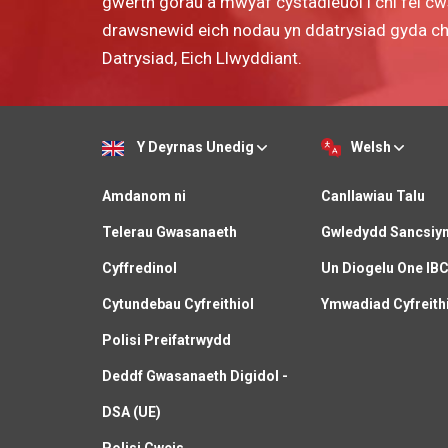
gwerth gorau a mwyaf cystadleuol i chi fel c
drawsnewid eich nodau yn ddatrysiad gyda chyn
Datrysiad, Eich Llwyddiant.
Y Deyrnas Unedig
Welsh
Amdanom ni
Canllawiau Talu
Telerau Gwasanaeth
Gwledydd Sancsiy
Cyffredinol
Un Diogelu One IB
Cytundebau Cyfreithiol
Ymwadiad Cyfreith
Polisi Preifatrwydd
Deddf Gwasanaeth Digidol -
DSA (UE)