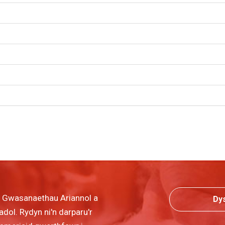
r Gwasanaethau Ariannol a
Dy
dol. Rydyn ni'n darparu'r