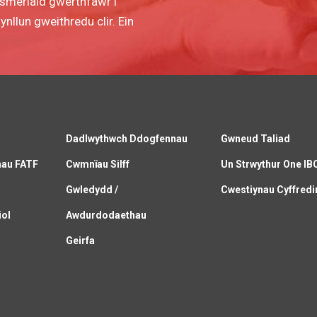
wsmeriaid gwerthfawr i
llun gweithredu clir. Ein
Dadlwythwch Ddogfennau
Gwneud Taliad
nau FATF
Cwmnïau Silff
Un Strwythur One IB
C
Gwledydd /
Cwestiynau Cyffredi
iol
Awdurdodaethau
Geirfa