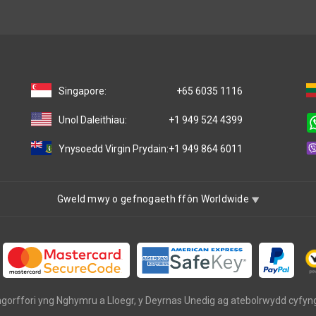
Singapore:
+65 6035 1116
Unol Daleithiau:
+1 949 524 4399
Ynysoedd Virgin Prydain:
+1 949 864 6011
Gweld mwy o gefnogaeth ffôn Worldwide
mgorffori yng Nghymru a Lloegr, y Deyrnas Unedig ag atebolrwydd cyfy