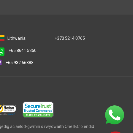
Lithwania:
+370 5214 0765
+65 8641 5350
+65 932 66888
ngedig ac aelod-gwmni o rwydwaith One IBC o endid