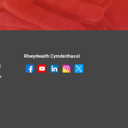
Rhwydwaith Cymdeithasol
C
n