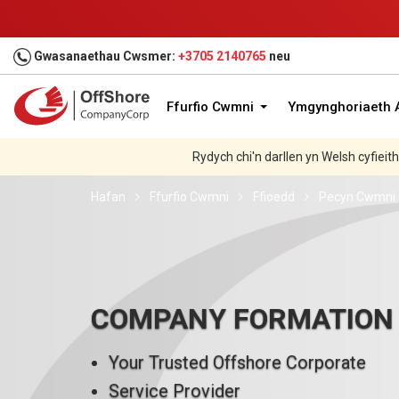
Gwasanaethau Cwsmer:
+3705 2140765
neu
Ffurfio Cwmni
Ymgynghoriaeth A
Rydych chi'n darllen yn Welsh cyfieit
Hafan
Ffurfio Cwmni
Ffioedd
Pecyn Cwmni G
COMPANY FORMATION
Your Trusted Offshore Corporate
Service Provider