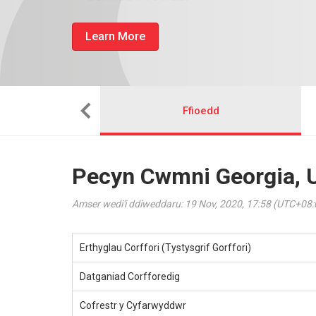
Learn More
Sefydlu
Ffioedd
Pecyn Cwmni Georgia, U
Amser wedi'i ddiweddaru: 19 Nov, 2020, 17:58 (UTC+08:
Erthyglau Corffori (Tystysgrif Gorffori)
Datganiad Corfforedig
Cofrestr y Cyfarwyddwr