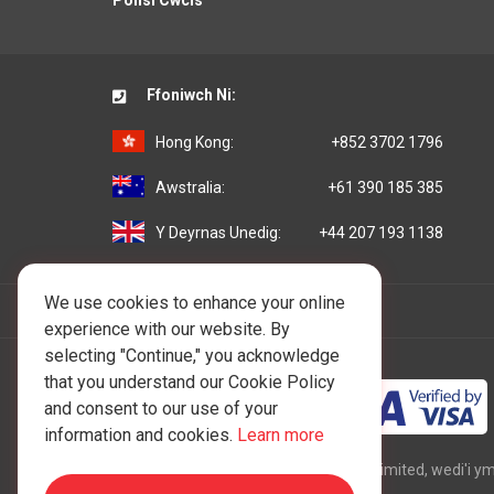
Polisi Cwcis
Ffoniwch Ni:
Hong Kong:
+852 3702 1796
Awstralia:
+61 390 185 385
Y Deyrnas Unedig:
+44 207 193 1138
We use cookies to enhance your online
experience with our website. By
selecting "Continue," you acknowledge
that you understand our Cookie Policy
and consent to our use of your
information and cookies.
Learn more
Hawlfraint © 1997 - 2026 One IBC Limited, wedi'i y