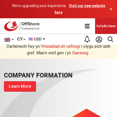
We’re upgrading your experience.
Visit our new website
×
here
Sefydlu Nawr
CY
USD
Rydych chi'n darllen yn Welsh cyfieithu gan raglen AI.
Darllenwch fwy yn
Ymwadiad a'n
cefnogi
i olygu eich iaith
gref. Mae'n well gen i yn
Saesneg
.
COMPANY FORMATION
Learn More