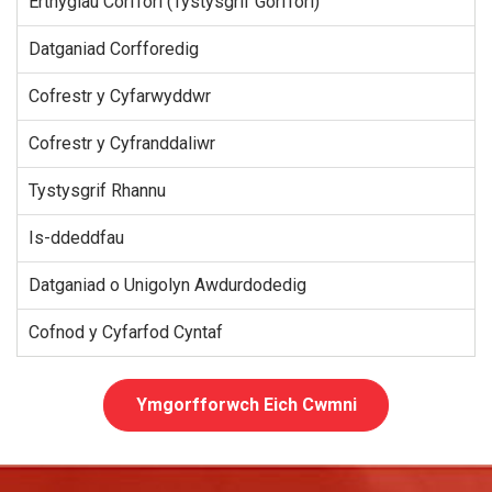
Erthyglau Corffori (Tystysgrif Gorffori)
Datganiad Corfforedig
Cofrestr y Cyfarwyddwr
Cofrestr y Cyfranddaliwr
Tystysgrif Rhannu
Is-ddeddfau
Datganiad o Unigolyn Awdurdodedig
Cofnod y Cyfarfod Cyntaf
Ymgorfforwch Eich Cwmni