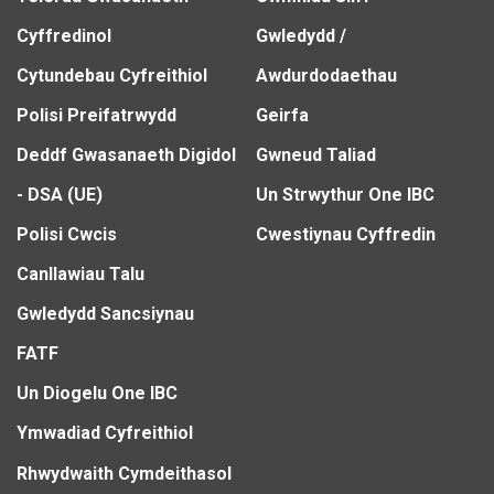
Cyffredinol
Gwledydd /
Cytundebau Cyfreithiol
Awdurdodaethau
Polisi Preifatrwydd
Geirfa
Deddf Gwasanaeth Digidol
Gwneud Taliad
- DSA (UE)
Un Strwythur One IBC
Polisi Cwcis
Cwestiynau Cyffredin
Canllawiau Talu
Gwledydd Sancsiynau
FATF
Un Diogelu One IBC
Ymwadiad Cyfreithiol
Rhwydwaith Cymdeithasol