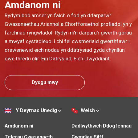
Amdanom ni
Rydym bob amser yn falch o fod yn ddarparwr
Gwasanaethau Ariannol a Chorfforaethol profiadol yn y
farchnad ryngwladol. Rydyn ni'n darparu'r gwerth gorau
a mwyaf cystadleuol i chi fel cwsmeriaid gwerthfawr i
drawsnewid eich nodau yn ddatrysiad gyda chynllun
gweithredu clir. Ein Datrysiad, Eich Llwyddiant.
Dysgu mwy
Y Deyrnas Unedig
Welsh
Amdanom ni
Dadlwythwch Ddogfennau
Telerau Gwasanaeth
Cwmnïau Silff