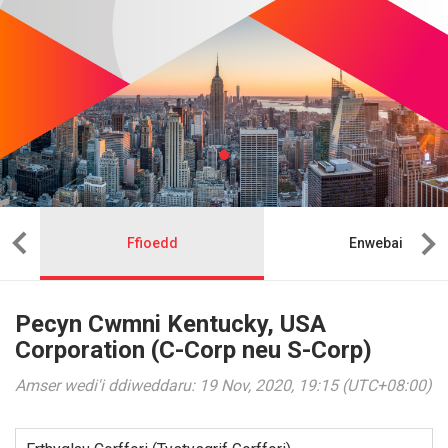
Ffioedd
Enwebai
Pecyn Cwmni Kentucky, USA
Corporation (C-Corp neu S-Corp)
Amser wedi'i ddiweddaru: 19 Nov, 2020, 19:15 (UTC+08:00)