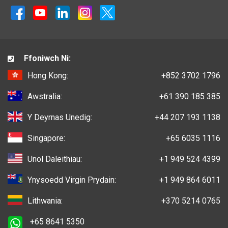
Ffoniwch Ni:
Hong Kong:
+852 3702 1796
Awstralia:
+61 390 185 385
Y Deyrnas Unedig:
+44 207 193 1138
Singapore:
+65 6035 1116
Unol Daleithiau:
+1 949 524 4399
Ynysoedd Virgin Prydain:
+1 949 864 6011
Lithwania:
+370 5214 0765
+65 8641 5350