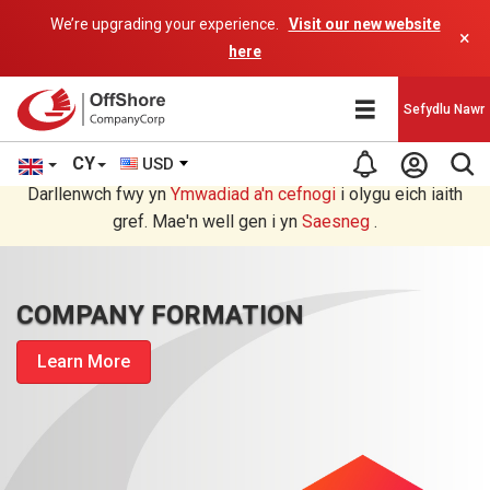
We’re upgrading your experience.
Visit our new website
×
here
Sefydlu Nawr
CY
USD
Rydych chi'n darllen yn Welsh cyfieithu gan raglen AI.
Darllenwch fwy yn
Ymwadiad a'n
cefnogi
i olygu eich iaith
gref. Mae'n well gen i yn
Saesneg
.
COMPANY FORMATION
Learn More