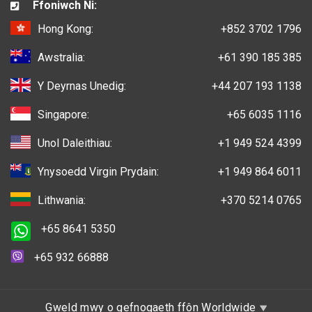
Ffoniwch Ni:
Hong Kong:
+852 3702 1796
Awstralia:
+61 390 185 385
Y Deyrnas Unedig:
+44 207 193 1138
Singapore:
+65 6035 1116
Unol Daleithiau:
+1 949 524 4399
Ynysoedd Virgin Prydain:
+1 949 864 6011
Lithwania:
+370 5214 0765
+65 8641 5350
+65 932 66888
Gweld mwy o gefnogaeth ffôn Worldwide