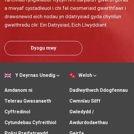
a mwyaf cystadleuol i chi fel cwsmeriaid gwerthfawr i
drawsnewid eich nodau yn ddatrysiad gyda chynllun
gweithredu clir. Ein Datrysiad, Eich Llwyddiant.
Dysgu mwy
Y Deyrnas Unedig
Welsh
Amdanom ni
Dadlwythwch Ddogfennau
Telerau Gwasanaeth
Cwmnïau Silff
Cyffredinol
Gwledydd /
Cytundebau Cyfreithiol
Awdurdodaethau
Polisi Preifatrwydd
Geirfa