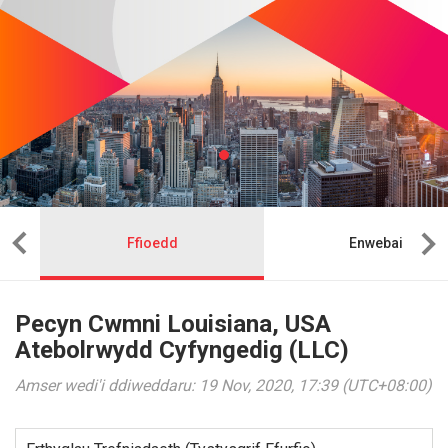
Ffioedd
Enwebai
Pecyn Cwmni Louisiana, USA
Atebolrwydd Cyfyngedig (LLC)
Amser wedi'i ddiweddaru: 19 Nov, 2020, 17:39 (UTC+08:00)