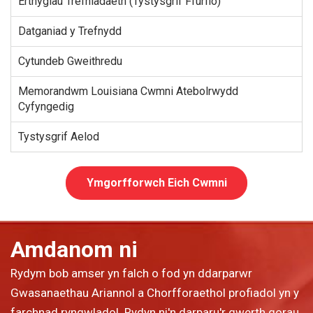
Erthyglau Trefniadaeth (Tystysgrif Ffurfio)
Datganiad y Trefnydd
Cytundeb Gweithredu
Memorandwm Louisiana Cwmni Atebolrwydd
Cyfyngedig
Tystysgrif Aelod
Ymgorfforwch Eich Cwmni
Amdanom ni
Rydym bob amser yn falch o fod yn ddarparwr
Gwasanaethau Ariannol a Chorfforaethol profiadol yn y
farchnad ryngwladol. Rydyn ni'n darparu'r gwerth gorau