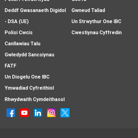
Deddf Gwasanaeth Digidol
Gwneud Taliad
- DSA (UE)
Un Strwythur One IBC
Polisi Cwcis
Cwestiynau Cyffredin
Canllawiau Talu
Gwledydd Sancsiynau
FATF
Un Diogelu One IBC
Ymwadiad Cyfreithiol
Rhwydwaith Cymdeithasol