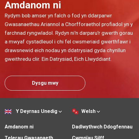
Amdanom ni
Rydym bob amser yn falch o fod yn ddarparwr
Gwasanaethau Ariannol a Chorfforaethol profiadol yn y
farchnad ryngwladol. Rydyn ni'n darparu'r gwerth gorau
a mwyaf cystadleuol i chi fel cwsmeriaid gwerthfawr i
drawsnewid eich nodau yn ddatrysiad gyda chynllun
gweithredu clir. Ein Datrysiad, Eich Llwyddiant.
Dysgu mwy
Y Deyrnas Unedig
Welsh
Amdanom ni
Dadlwythwch Ddogfennau
Telerau Gwasanaeth
Cwmnïau Silff