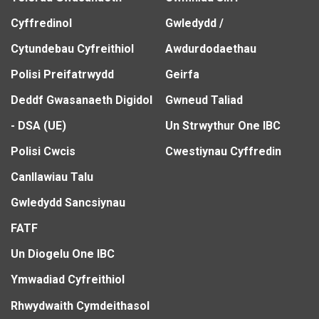
Cyffredinol
Gwledydd /
Cytundebau Cyfreithiol
Awdurdodaethau
Polisi Preifatrwydd
Geirfa
Deddf Gwasanaeth Digidol
Gwneud Taliad
- DSA (UE)
Un Strwythur One IBC
Polisi Cwcis
Cwestiynau Cyffredin
Canllawiau Talu
Gwledydd Sancsiynau
FATF
Un Diogelu One IBC
Ymwadiad Cyfreithiol
Rhwydwaith Cymdeithasol