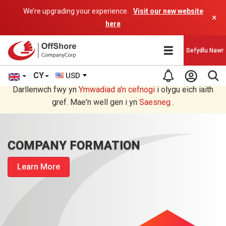
We’re upgrading your experience.
Visit our new website
×
here
Sefydlu Nawr
CY
USD
Rydych chi'n darllen yn Welsh cyfieithu gan raglen AI.
Darllenwch fwy yn
Ymwadiad a'n
cefnogi
i olygu eich iaith
gref. Mae'n well gen i yn
Saesneg
.
COMPANY FORMATION
Learn More