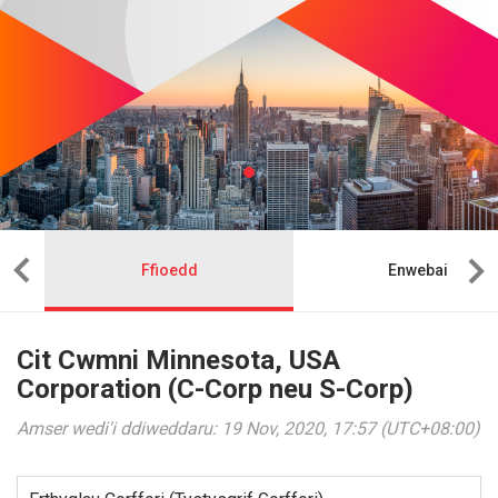
Ffioedd
Enwebai
Cit Cwmni Minnesota, USA
Corporation (C-Corp neu S-Corp)
Amser wedi'i ddiweddaru: 19 Nov, 2020, 17:57 (UTC+08:00)