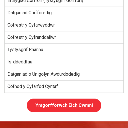
Erthyglau Corffori (Tystysgrif Gorffori)
Datganiad Corfforedig
Cofrestr y Cyfarwyddwr
Cofrestr y Cyfranddaliwr
Tystysgrif Rhannu
Is-ddeddfau
Datganiad o Unigolyn Awdurdodedig
Cofnod y Cyfarfod Cyntaf
Ymgorfforwch Eich Cwmni