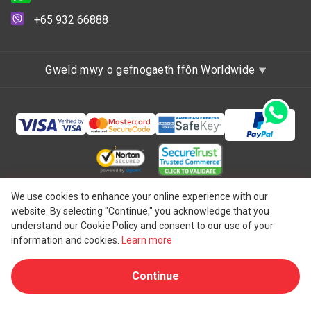
+65 932 66888
Gweld mwy o gefnogaeth ffôn Worldwide
Hawlfraint © 1997 - 2026 One IBC Limited, wedi'i
We use cookies to enhance your online experience with our
website. By selecting "Continue," you acknowledge that you
ymgorffori yng Nghymru a Lloegr, y Deyrnas Unedig ag
understand our Cookie Policy and consent to our use of your
atebolrwydd cyfyngedig ac aelod-gwmni o rwydwaith One
information and cookies.
Learn more
IBC o endid cyfreithiol annibynnol ac ar wahân sy'n
Continue
®
gysylltiedig ag One IBC
Group ("
One IBC Limited
"), endid
o'r Swistir. Gweler
Un strwythur One IBC
am fanylion pellach.