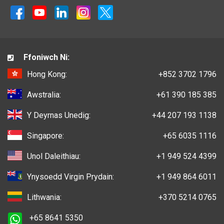
Ffoniwch Ni:
Hong Kong:
+852 3702 1796
Awstralia:
+61 390 185 385
Y Deyrnas Unedig:
+44 207 193 1138
Singapore:
+65 6035 1116
Unol Daleithiau:
+1 949 524 4399
Ynysoedd Virgin Prydain:
+1 949 864 6011
Lithwania:
+370 5214 0765
+65 8641 5350