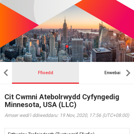
Ffioedd
Enwebai
Cit Cwmni Atebolrwydd Cyfyngedig
Minnesota, USA (LLC)
Amser wedi'i ddiweddaru: 19 Nov, 2020, 17:56 (UTC+08:00)