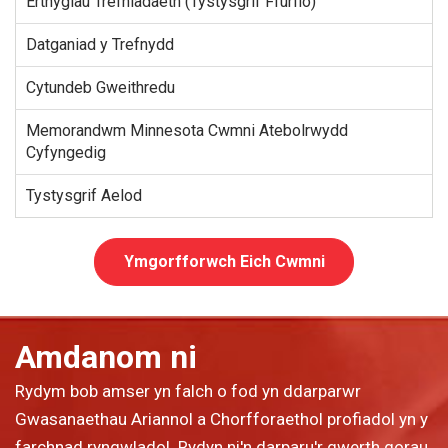
Erthyglau Trefniadaeth (Tystysgrif Ffurfio)
Datganiad y Trefnydd
Cytundeb Gweithredu
Memorandwm Minnesota Cwmni Atebolrwydd
Cyfyngedig
Tystysgrif Aelod
Ymgorfforwch Eich Cwmni
Amdanom ni
Rydym bob amser yn falch o fod yn ddarparwr
Gwasanaethau Ariannol a Chorfforaethol profiadol yn y
farchnad ryngwladol. Rydyn ni'n darparu'r gwerth gorau