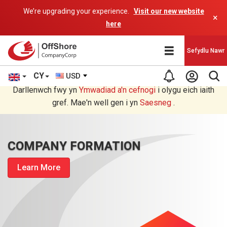
We’re upgrading your experience.
Visit our new website
×
here
Sefydlu Nawr
CY
USD
Rydych chi'n darllen yn Welsh cyfieithu gan raglen AI.
Darllenwch fwy yn
Ymwadiad a'n
cefnogi
i olygu eich iaith
gref. Mae'n well gen i yn
Saesneg
.
COMPANY FORMATION
Learn More