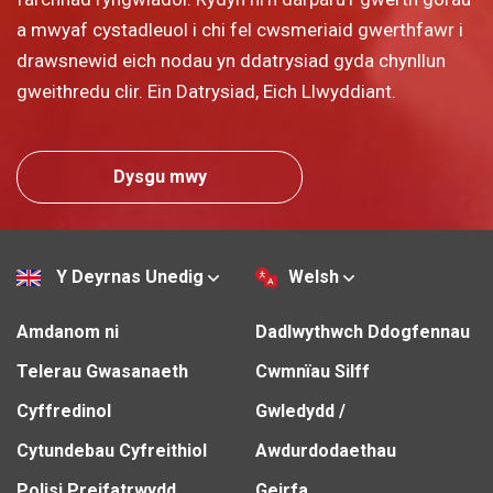
a mwyaf cystadleuol i chi fel cwsmeriaid gwerthfawr i
drawsnewid eich nodau yn ddatrysiad gyda chynllun
gweithredu clir. Ein Datrysiad, Eich Llwyddiant.
Dysgu mwy
Y Deyrnas Unedig
Welsh
Amdanom ni
Dadlwythwch Ddogfennau
Telerau Gwasanaeth
Cwmnïau Silff
Cyffredinol
Gwledydd /
Cytundebau Cyfreithiol
Awdurdodaethau
Polisi Preifatrwydd
Geirfa