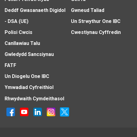
Deddf Gwasanaeth Digidol
Gwneud Taliad
- DSA (UE)
Un Strwythur One IBC
Polisi Cwcis
Cwestiynau Cyffredin
Canllawiau Talu
Gwledydd Sancsiynau
FATF
Un Diogelu One IBC
Ymwadiad Cyfreithiol
Rhwydwaith Cymdeithasol