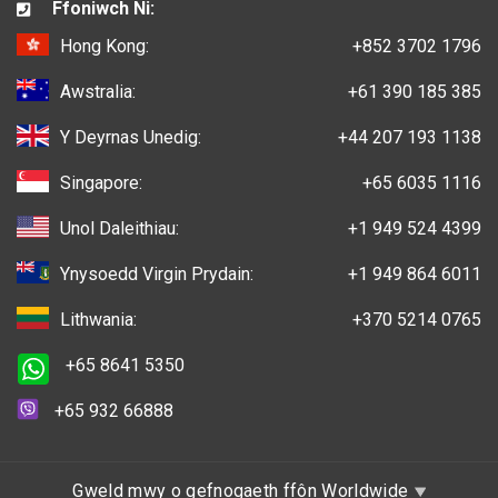
Ffoniwch Ni:
Hong Kong:
+852 3702 1796
Awstralia:
+61 390 185 385
Y Deyrnas Unedig:
+44 207 193 1138
Singapore:
+65 6035 1116
Unol Daleithiau:
+1 949 524 4399
Ynysoedd Virgin Prydain:
+1 949 864 6011
Lithwania:
+370 5214 0765
+65 8641 5350
+65 932 66888
Gweld mwy o gefnogaeth ffôn Worldwide