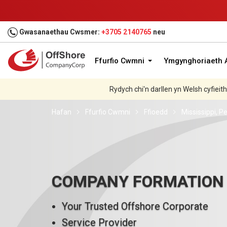
Gwasanaethau Cwsmer:
+3705 2140765
neu
Ffurfio Cwmni
Ymgynghoriaeth A
Rydych chi'n darllen yn Welsh cyfieit
Hafan
Ffurfio Cwmni
Ffioedd
Mississippi, 
COMPANY FORMATION
Your Trusted Offshore Corporate
Service Provider