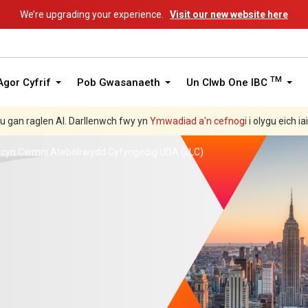
We’re upgrading your experience.
Visit our new website here
TM
gor Cyfrif
Pob Gwasanaeth
Un Clwb One IBC
hu gan raglen AI. Darllenwch fwy yn
Ymwadiad a'n
cefnogi
i olygu eich ia
Pecyn Cwmni Atebolrwydd Cyfyngedig UDA (LLC)