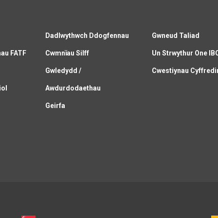
Dadlwythwch Ddogfennau
Gwneud Taliad
nau FATF
Cwmnïau Silff
Un Strwythur One IB
C
Gwledydd /
Cwestiynau Cyffredi
iol
Awdurdodaethau
Geirfa