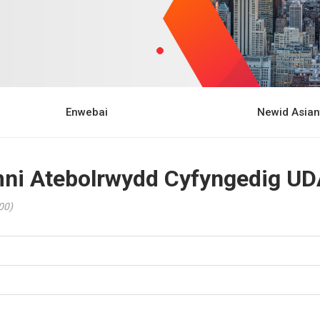
Enwebai
Newid Asian
ni Atebolrwydd Cyfyngedig UD
00)