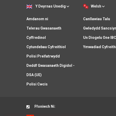
Y Deyrnas Unedig
Welsh
Amdanom ni
Canllawiau Talu
Telerau Gwasanaeth
Gwledydd Sancsiy
Cyffredinol
Un Diogelu One IB
Cytundebau Cyfreithiol
Ymwadiad Cyfreith
Polisi Preifatrwydd
Deddf Gwasanaeth Digidol -
DSA (UE)
Polisi Cwcis
Ffoniwch Ni: