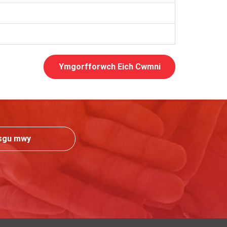
Ymgorfforwch Eich Cwmni
sgu mwy