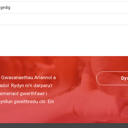
gedig
r Gwasanaethau Ariannol a
Dy
dol. Rydyn ni'n darparu'r
wsmeriaid gwerthfawr i
llun gweithredu clir. Ein