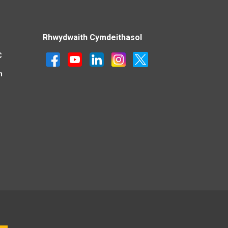
Rhwydwaith Cymdeithasol
C
n