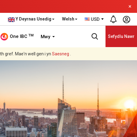
×
Y Deyrnas Unedig
Welsh
USD
TM
One IBC
Mwy
Sefydlu Nawr
ith gref. Mae'n well gen i yn
Saesneg
.