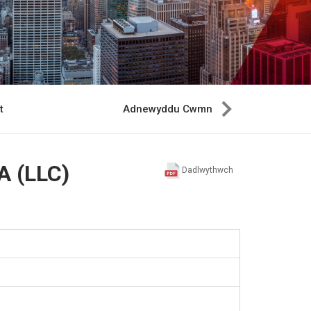
t
Adnewyddu Cwmni
A (LLC)
Dadlwythwch