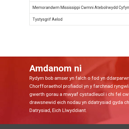
Memorandwm Mississippi Cwmni Atebolrwydd Cyfyn
Tystysgrif Aelod
Amdanom ni
Rydym bob amser yn falch o fod yn ddarparw
Chorfforaethol profiadol yn y farchnad ryngwla
gwerth gorau a mwyaf cystadleuol i chi fel c
drawsnewid eich nodau yn ddatrysiad gyda chyn
Datrysiad, Eich Llwyddiant.