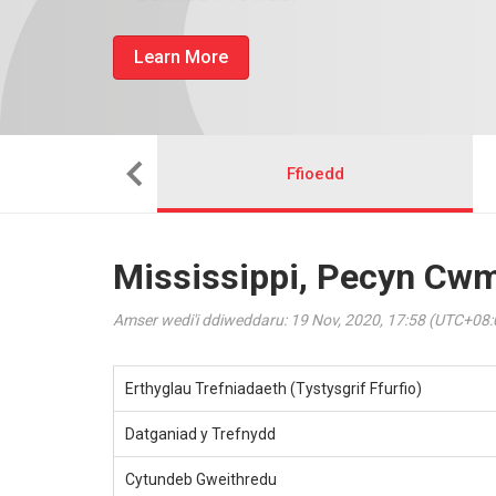
Learn More
Sefydlu
Ffioedd
Mississippi, Pecyn Cwm
Amser wedi'i ddiweddaru: 19 Nov, 2020, 17:58 (UTC+08:
Erthyglau Trefniadaeth (Tystysgrif Ffurfio)
Datganiad y Trefnydd
Cytundeb Gweithredu