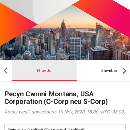
Ffioedd
Enwebai
Pecyn Cwmni Montana, USA
Corporation (C-Corp neu S-Corp)
Amser wedi'i ddiweddaru: 19 Nov, 2020, 18:00 (UTC+08:00)