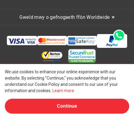
Gweld mwy o gefnogaeth ffôn Worldwide
Hawlfraint © 1997 - 2026 One IBC Limited, wedi'i
We use cookies to enhance your online experience with our
website. By selecting "Continue," you acknowledge that you
ymgorffori yng Nghymru a Lloegr, y Deyrnas Unedig ag
understand our Cookie Policy and consent to our use of your
atebolrwydd cyfyngedig ac aelod-gwmni o rwydwaith One
information and cookies.
Learn more
IBC o endid cyfreithiol annibynnol ac ar wahân sy'n
Continue
®
gysylltiedig ag One IBC
Group ("
One IBC Limited
"), endid
o'r Swistir. Gweler
Un strwythur One IBC
am fanylion pellach.