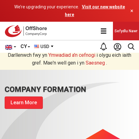
We’re upgrading your experience.
Visit our new website
×
here
Sefydlu Nawr
CY
USD
Rydych chi'n darllen yn Welsh cyfieithu gan raglen AI.
Darllenwch fwy yn
Ymwadiad a'n
cefnogi
i olygu eich iaith
gref. Mae'n well gen i yn
Saesneg
.
COMPANY FORMATION
Learn More