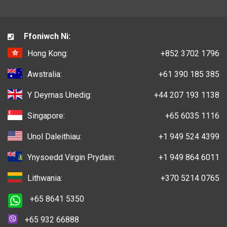
Ffoniwch Ni:
Hong Kong:
+852 3702 1796
Awstralia:
+61 390 185 385
Y Deyrnas Unedig:
+44 207 193 1138
Singapore:
+65 6035 1116
Unol Daleithiau:
+1 949 524 4399
Ynysoedd Virgin Prydain:
+1 949 864 6011
Lithwania:
+370 5214 0765
+65 8641 5350
+65 932 66888