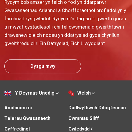
Rydym bob amser yn falch o fod yn ddarparwr
Gwasanaethau Ariannol a Chorfforaethol profiadol yn y
farchnad ryngwladol. Rydyn ni'n darparu'r gwerth gorau
a mwyaf cystadleuol i chi fel cwsmeriaid gwerthfawr i
drawsnewid eich nodau yn ddatrysiad gyda chynllun
gweithredu clir. Ein Datrysiad, Eich Llwyddiant.
Dysgu mwy
Y Deyrnas Unedig
Welsh
Amdanom ni
Dadlwythwch Ddogfennau
Telerau Gwasanaeth
Cwmnïau Silff
Cyffredinol
Gwledydd /