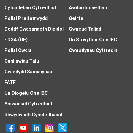
Cytundebau Cyfreithiol
Awdurdodaethau
Polisi Preifatrwydd
Geirfa
Deddf Gwasanaeth Digidol
Gwneud Taliad
- DSA (UE)
Un Strwythur One IBC
Polisi Cwcis
Cwestiynau Cyffredin
Canllawiau Talu
Gwledydd Sancsiynau
FATF
Un Diogelu One IBC
Ymwadiad Cyfreithiol
Rhwydwaith Cymdeithasol