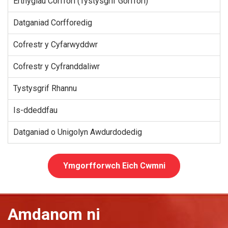
Erthyglau Corffori (Tystysgrif Gorffori)
Datganiad Corfforedig
Cofrestr y Cyfarwyddwr
Cofrestr y Cyfranddaliwr
Tystysgrif Rhannu
Is-ddeddfau
Datganiad o Unigolyn Awdurdodedig
Ymgorfforwch Eich Cwmni
Amdanom ni