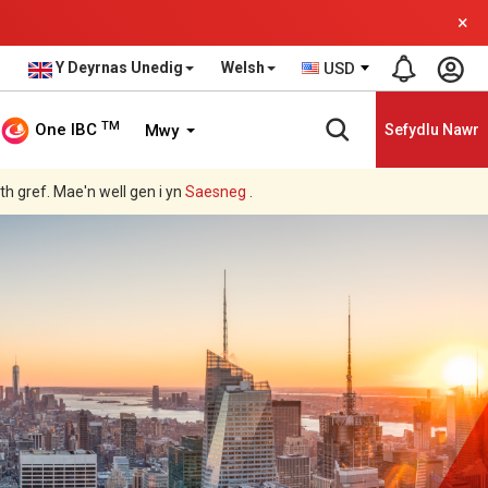
×
Y Deyrnas Unedig
Welsh
USD
TM
One IBC
Mwy
Sefydlu Nawr
ith gref. Mae'n well gen i yn
Saesneg
.