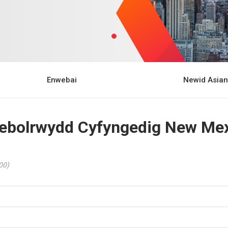
Enwebai
Newid Asian
ebolrwydd Cyfyngedig New Mex
00)