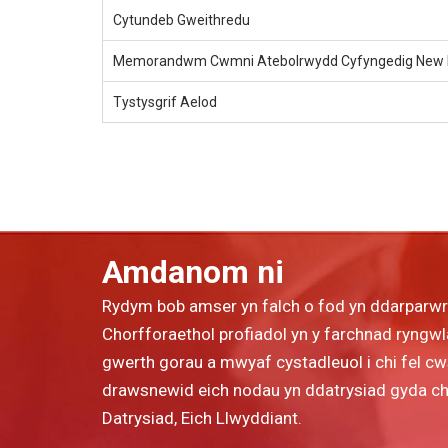
Cytundeb Gweithredu
Memorandwm Cwmni Atebolrwydd Cyfyngedig New 
Tystysgrif Aelod
Amdanom ni
Rydym bob amser yn falch o fod yn ddarparw
Chorfforaethol profiadol yn y farchnad ryngwla
gwerth gorau a mwyaf cystadleuol i chi fel c
drawsnewid eich nodau yn ddatrysiad gyda chyn
Datrysiad, Eich Llwyddiant.