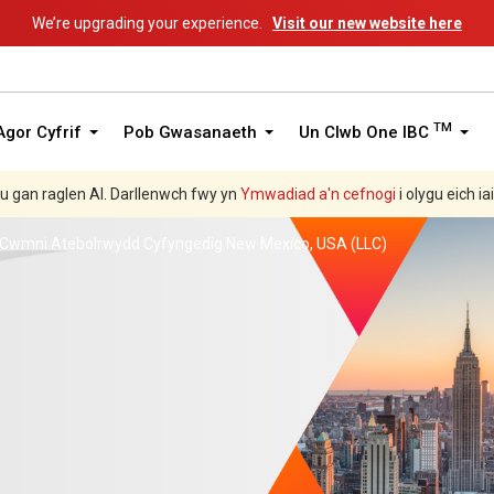
We’re upgrading your experience.
Visit our new website here
TM
gor Cyfrif
Pob Gwasanaeth
Un Clwb One IBC
hu gan raglen AI. Darllenwch fwy yn
Ymwadiad a'n
cefnogi
i olygu eich ia
Cwmni Atebolrwydd Cyfyngedig New Mexico, USA (LLC)