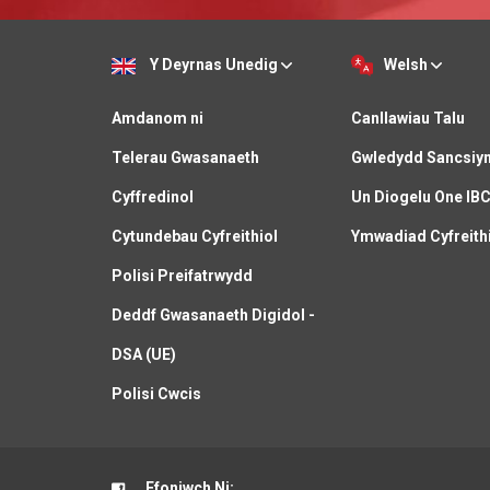
Y Deyrnas Unedig
Welsh
Amdanom ni
Canllawiau Talu
Telerau Gwasanaeth
Gwledydd Sancsiy
Cyffredinol
Un Diogelu One IB
Cytundebau Cyfreithiol
Ymwadiad Cyfreith
Polisi Preifatrwydd
Deddf Gwasanaeth Digidol -
DSA (UE)
Polisi Cwcis
Ffoniwch Ni: