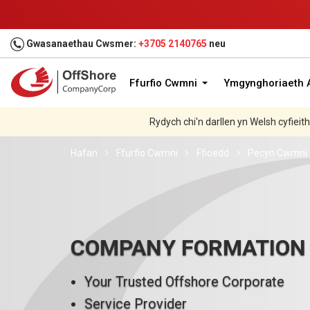
Gwasanaethau Cwsmer:
+3705 2140765
neu
Ffurfio Cwmni
Ymgynghoriaeth A
Rydych chi'n darllen yn Welsh cyfieit
Hafan
Ffurfio Cwmni
Ffioedd
Pecyn Cwmni 
COMPANY FORMATION
Your Trusted Offshore Corporate
Service Provider