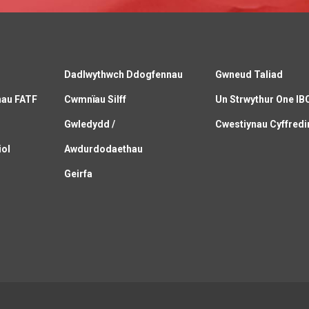
Dadlwythwch Ddogfennau
Gwneud Taliad
nau FATF
Cwmnïau Silff
Un Strwythur One IB
C
Gwledydd /
Cwestiynau Cyffredi
iol
Awdurdodaethau
Geirfa