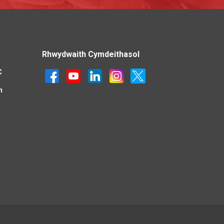
Rhwydwaith Cymdeithasol
C
n