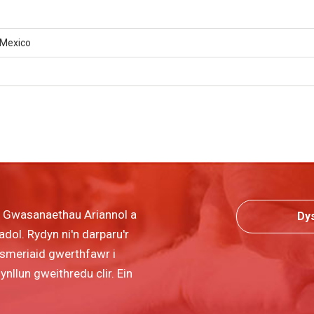
Mexico
r Gwasanaethau Ariannol a
Dy
dol. Rydyn ni'n darparu'r
wsmeriaid gwerthfawr i
llun gweithredu clir. Ein