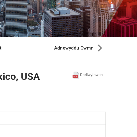
t
Adnewyddu Cwmni
ico, USA
Dadlwythwch