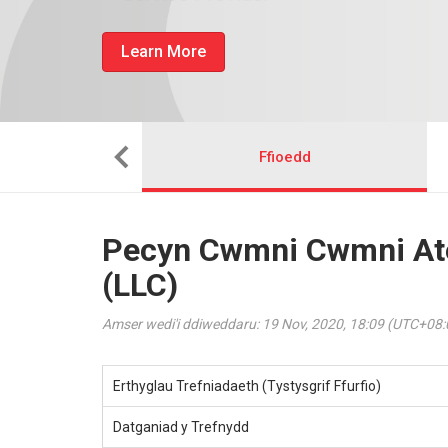
Learn More
Sefydlu
Ffioedd
Pecyn Cwmni Cwmni At
(LLC)
Amser wedi'i ddiweddaru: 19 Nov, 2020, 18:09 (UTC+08:
Erthyglau Trefniadaeth (Tystysgrif Ffurfio)
Datganiad y Trefnydd