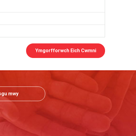
Ymgorfforwch Eich Cwmni
sgu mwy