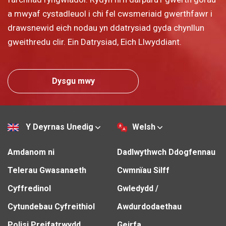
a mwyaf cystadleuol i chi fel cwsmeriaid gwerthfawr i
drawsnewid eich nodau yn ddatrysiad gyda chynllun
gweithredu clir. Ein Datrysiad, Eich Llwyddiant.
Dysgu mwy
Y Deyrnas Unedig
Welsh
Amdanom ni
Dadlwythwch Ddogfennau
Telerau Gwasanaeth
Cwmnïau Silff
Cyffredinol
Gwledydd /
Cytundebau Cyfreithiol
Awdurdodaethau
Polisi Preifatrwydd
Geirfa