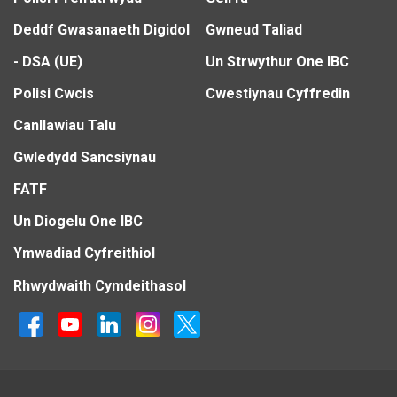
Deddf Gwasanaeth Digidol
Gwneud Taliad
- DSA (UE)
Un Strwythur One IBC
Polisi Cwcis
Cwestiynau Cyffredin
Canllawiau Talu
Gwledydd Sancsiynau
FATF
Un Diogelu One IBC
Ymwadiad Cyfreithiol
Rhwydwaith Cymdeithasol