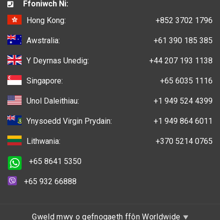
Ffoniwch Ni:
Hong Kong:
+852 3702 1796
Awstralia:
+61 390 185 385
Y Deyrnas Unedig:
+44 207 193 1138
Singapore:
+65 6035 1116
Unol Daleithiau:
+1 949 524 4399
Ynysoedd Virgin Prydain:
+1 949 864 6011
Lithwania:
+370 5214 0765
+65 8641 5350
+65 932 66888
Gweld mwy o gefnogaeth ffôn Worldwide