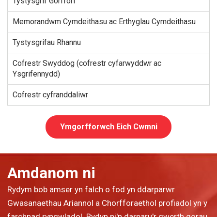
Tystysgrif Gorffori
Memorandwm Cymdeithasu ac Erthyglau Cymdeithasu
Tystysgrifau Rhannu
Cofrestr Swyddog (cofrestr cyfarwyddwr ac
Ysgrifennydd)
Cofrestr cyfranddaliwr
Ymgorfforwch Eich Cwmni
Amdanom ni
Rydym bob amser yn falch o fod yn ddarparwr
Gwasanaethau Ariannol a Chorfforaethol profiadol yn y
farchnad ryngwladol. Rydyn ni'n darparu'r gwerth gorau