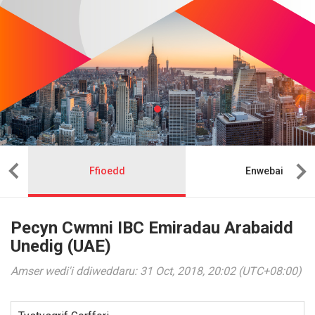
Ffioedd
Enwebai
Pecyn Cwmni IBC Emiradau Arabaidd
Unedig (UAE)
Amser wedi'i ddiweddaru: 31 Oct, 2018, 20:02 (UTC+08:00)