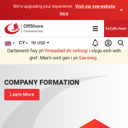
We’re upgrading your experience.
Visit our new website
×
here
Sefydlu Nawr
CY
USD
Rydych chi'n darllen yn Welsh cyfieithu gan raglen AI.
Darllenwch fwy yn
Ymwadiad a'n
cefnogi
i olygu eich iaith
gref. Mae'n well gen i yn
Saesneg
.
COMPANY FORMATION
Learn More