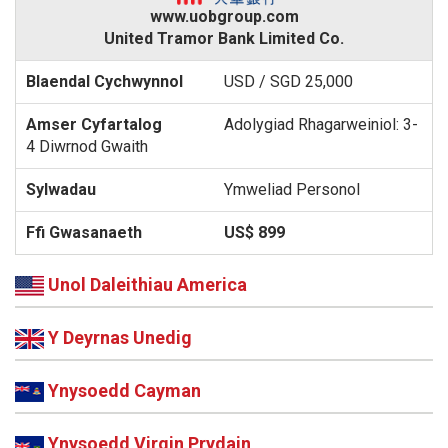
www.uobgroup.com
United Tramor Bank Limited Co.
USD / SGD 25,000
Adolygiad Rhagarweiniol: 3-
4 Diwrnod Gwaith
Ymweliad Personol
US$ 899
Unol Daleithiau America
Y Deyrnas Unedig
Ynysoedd Cayman
Ynysoedd Virgin Prydain