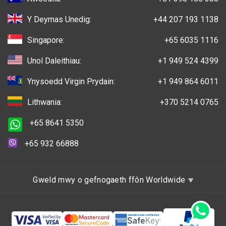
Y Deyrnas Unedig:
+44 207 193 1138
Singapore:
+65 6035 1116
Unol Daleithiau:
+1 949 524 4399
Ynysoedd Virgin Prydain:
+1 949 864 6011
Lithwania:
+370 5214 0765
+65 8641 5350
+65 932 66888
Gweld mwy o gefnogaeth ffôn Worldwide