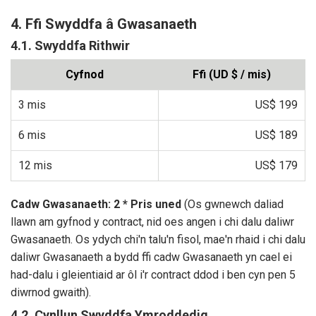
4. Ffi Swyddfa â Gwasanaeth
4.1. Swyddfa Rithwir
Cyfnod
Ffi (UD $ / mis)
3 mis
US$ 199
6 mis
US$ 189
12 mis
US$ 179
Cadw Gwasanaeth: 2 * Pris uned
(Os gwnewch daliad
llawn am gyfnod y contract, nid oes angen i chi dalu daliwr
Gwasanaeth. Os ydych chi'n talu'n fisol, mae'n rhaid i chi dalu
daliwr Gwasanaeth a bydd ffi cadw Gwasanaeth yn cael ei
had-dalu i gleientiaid ar ôl i'r contract ddod i ben cyn pen 5
diwrnod gwaith).
4.2. Cynllun Swyddfa Ymroddedig