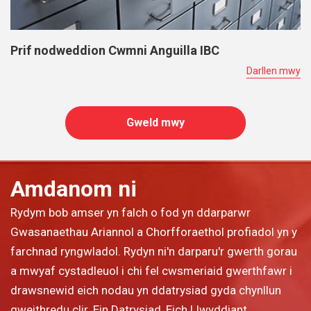
Prif nodweddion Cwmni Anguilla IBC
Darllen mwy
Gweld mwy
Amdanom ni
Rydym bob amser yn falch o fod yn ddarparwr
Gwasanaethau Ariannol a Chorfforaethol profiadol yn y
farchnad ryngwladol. Rydyn ni'n darparu'r gwerth gorau
a mwyaf cystadleuol i chi fel cwsmeriaid gwerthfawr i
drawsnewid eich nodau yn ddatrysiad gyda chynllun
gweithredu clir. Ein Datrysiad, Eich Llwyddiant.