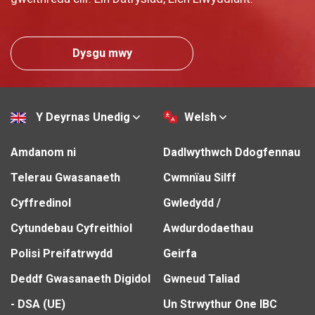
Dysgu mwy
Y Deyrnas Unedig
Welsh
Amdanom ni
Dadlwythwch Ddogfennau
Telerau Gwasanaeth
Cwmnïau Silff
Cyffredinol
Gwledydd /
Cytundebau Cyfreithiol
Awdurdodaethau
Polisi Preifatrwydd
Geirfa
Deddf Gwasanaeth Digidol
Gwneud Taliad
- DSA (UE)
Un Strwythur One IBC