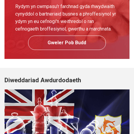
Rydym yn cwmpasu'r farchnad gyda rhwydwaith
cynyddol o bartneriaid busnes a phroffesiynol yr
ydym yn eu cefnogi'n weithredol o ran
cefnogaeth broffesiynol, gwerthu a marchnata.
Gweler Pob Budd
Diweddariad Awdurdodaeth