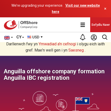
We’re upgrading your experience.
Visit our new website
×
here
Sefydlu Nawr
CY
USD
Rydych chi'n darllen yn Welsh cyfieithu gan raglen AI.
Darllenwch fwy yn
Ymwadiad a'n
cefnogi
i olygu eich iaith
gref. Mae'n well gen i yn
Saesneg
.
Anguilla offshore company formation
Anguilla IBC registration