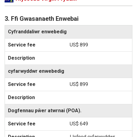
3. Ffi Gwasanaeth Enwebai
Cyfranddaliwr enwebedig
US$ 899
cyfarwyddwr enwebedig
US$ 899
Dogfennau pŵer atwrnai (POA).
US$ 649
Llofnod cyfarwyddwr