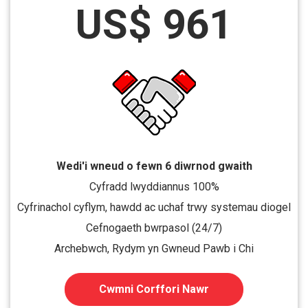
US$ 961
Wedi'i wneud o fewn 6 diwrnod gwaith
Cyfradd lwyddiannus 100%
Cyfrinachol cyflym, hawdd ac uchaf trwy systemau diogel
Cefnogaeth bwrpasol (24/7)
Archebwch, Rydym yn Gwneud Pawb i Chi
Cwmni Corffori Nawr