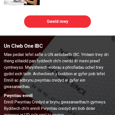
Gweld mwy
Un Clwb One IBC
Mae pedair lefel safle o UN aelodaeth IBC. Ymlaen trwy dri
rheng elitaidd pan fyddwch chi'n cwrdd â'r meini prawf
cymhwyso. Mwynhewch wobrau a phrofiadau uchel trwy
gydol eich taith. Archwiliwch y buddion ar gyfer pob lefel.
Ennill ac adbrynu pwyntiau credyd ar gyfer ein
gwasanaethau.
Pwyntiau ennill
Ennill Pwyntiau Credyd ar brynu gwasanaethau'n gymwys.
Byddwch chi'n ennill Pwyntiau credyd am bob doler
gymwys yr UD sy'n cael ei gwario.