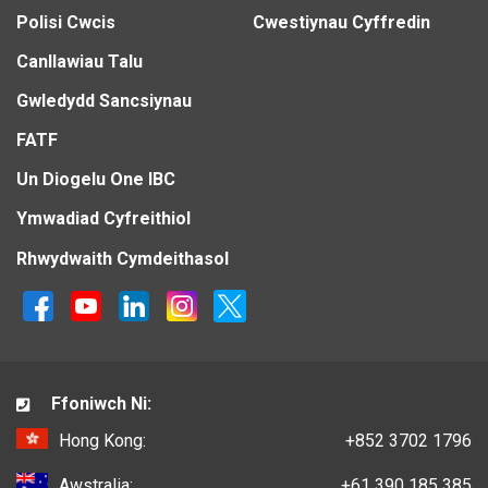
Polisi Cwcis
Cwestiynau Cyffredin
Canllawiau Talu
Gwledydd Sancsiynau
FATF
Un Diogelu One IBC
Ymwadiad Cyfreithiol
Rhwydwaith Cymdeithasol
Ffoniwch Ni:
Hong Kong:
+852 3702 1796
Awstralia:
+61 390 185 385