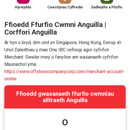
Hyrwyddo
Cwestiynau Cyffredin
Dadlwytho a Ffurfio
Ffioedd Ffurfio Cwmni Anguilla |
Corffori Anguilla
Ar hyn o bryd, dim ond yn Singapore, Hong Kong, Ewrop a'r
Unol Daleithiau y mae One IBC cefnogi agor cyfrifon
Merchant. Gweler mwy o fanylion am wasanaeth cyfrifon
Masnachol yma:
https://www.offshorecompanycorp.com/merchant-account-
online
Ffioedd gwasanaeth ffurfio cwmnïau
alltraeth Anguilla
O