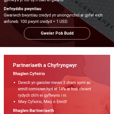
Defnyddio pwyntiau
Gwariwch bwyntiau credyd yn uniongyrchol ar gyfer eich
anfoneb. 100 pwynt credyd = 1 USD.
Gweler Pob Budd
Partneriaeth a Chyfryngwyr
Rhaglen Cyfeirio
Dewch yn ganolwr mewn 3 cham syml ac
ennill comisiwn hyd at 14% ar bob cleient
rydych chi'n ei gyflwyno i ni.
Mwy Cyfeirio, Mwy o Ennill!
Rhaglen Bartneriaeth