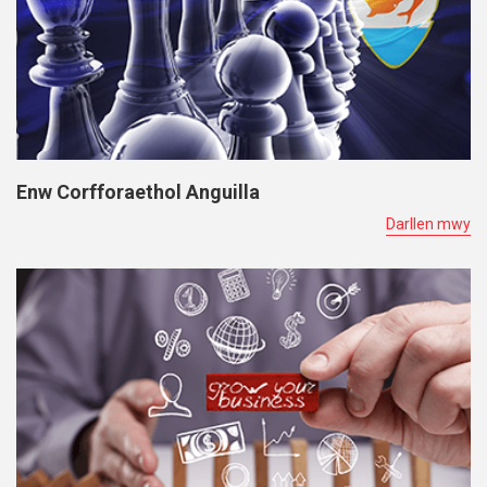
Enw Corfforaethol Anguilla
Darllen mwy