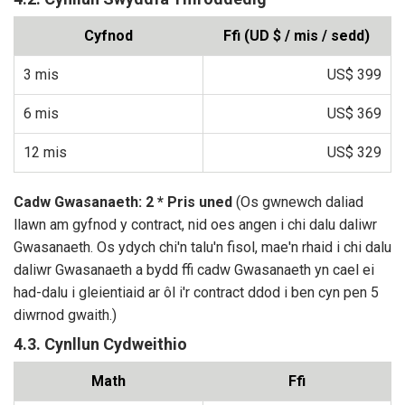
Cyfnod
Ffi (UD $ / mis / sedd)
3 mis
US$ 399
6 mis
US$ 369
12 mis
US$ 329
Cadw Gwasanaeth: 2 * Pris uned
(Os gwnewch daliad
llawn am gyfnod y contract, nid oes angen i chi dalu daliwr
Gwasanaeth. Os ydych chi'n talu'n fisol, mae'n rhaid i chi dalu
daliwr Gwasanaeth a bydd ffi cadw Gwasanaeth yn cael ei
had-dalu i gleientiaid ar ôl i'r contract ddod i ben cyn pen 5
diwrnod gwaith.)
4.3. Cynllun Cydweithio
Math
Ffi