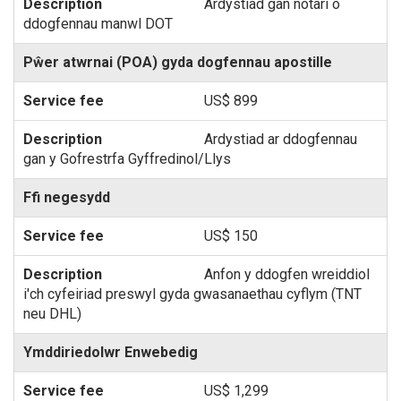
Ardystiad gan notari o
ddogfennau manwl DOT
Pŵer atwrnai (POA) gyda dogfennau apostille
US$ 899
Ardystiad ar ddogfennau
gan y Gofrestrfa Gyffredinol/Llys
Ffi negesydd
US$ 150
Anfon y ddogfen wreiddiol
i'ch cyfeiriad preswyl gyda gwasanaethau cyflym (TNT
neu DHL)
Ymddiriedolwr Enwebedig
US$ 1,299