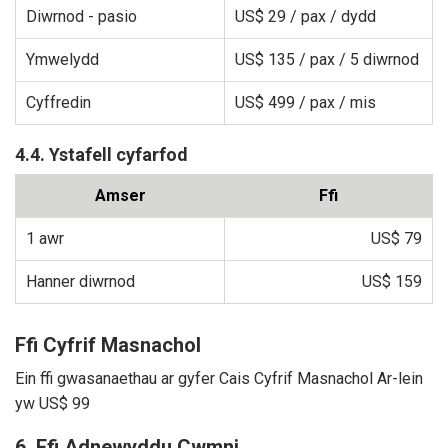
Diwrnod - pasio
US$ 29
/ pax / dydd
Ymwelydd
US$ 135
/ pax / 5 diwrnod
Cyffredin
US$ 499
/ pax / mis
4.4. Ystafell cyfarfod
Amser
Ffi
1 awr
US$ 79
Hanner diwrnod
US$ 159
Ffi Cyfrif Masnachol
Ein ffi gwasanaethau ar gyfer Cais Cyfrif Masnachol Ar-lein
yw
US$ 99
6. Ffi Adnewyddu Cwmni