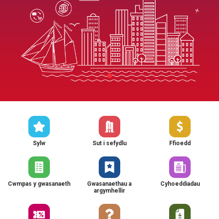
Sylw
Sut i sefydlu
Ffioedd
Cwmpas y gwasanaeth
Gwasanaethau a
Cyhoeddiadau
argymhellir