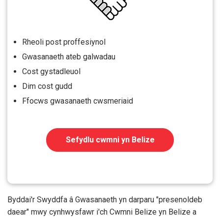
Rheoli post proffesiynol
Gwasanaeth ateb galwadau
Cost gystadleuol
Dim cost gudd
Ffocws gwasanaeth cwsmeriaid
Sefydlu cwmni yn Belize
Byddai'r Swyddfa â Gwasanaeth yn darparu "presenoldeb
daear" mwy cynhwysfawr i'ch Cwmni Belize yn Belize a