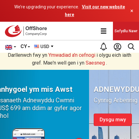
We’re upgrading your experience.
Visit our new website
×
here
Sefydlu Nawr
CY
USD
Rydych chi'n darllen yn Welsh cyfieithu gan raglen AI.
Darllenwch fwy yn
Ymwadiad a'n
cefnogi
i olygu eich iaith
gref. Mae'n well gen i yn
Saesneg
.
ADNEWYDDU CWMNI
Cynnig Arbennig y Mis
Dysgu mwy