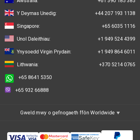
Awstralia:
+61 390 185 385
Y Deyrnas Unedig:
+44 207 193 1138
Singapore:
+65 6035 1116
Unol Daleithiau:
+1 949 524 4399
Ynysoedd Virgin Prydain:
+1 949 864 6011
Lithwania:
+370 5214 0765
+65 8641 5350
+65 932 66888
Gweld mwy o gefnogaeth ffôn Worldwide