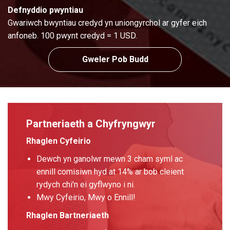
Defnyddio pwyntiau
Gwariwch bwyntiau credyd yn uniongyrchol ar gyfer eich
anfoneb. 100 pwynt credyd = 1 USD.
Gweler Pob Budd
Partneriaeth a Chyfryngwyr
Rhaglen Cyfeirio
Dewch yn ganolwr mewn 3 cham syml ac
ennill comisiwn hyd at 14% ar bob cleient
rydych chi'n ei gyflwyno i ni.
Mwy Cyfeirio, Mwy o Ennill!
Rhaglen Bartneriaeth