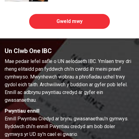
Gweld mwy
Un Clwb One IBC
Mae pedair lefel safle o UN aelodaeth IBC. Ymlaen trwy dri
rheng elitaidd pan fyddwch chi'n cwrdd â'r meini prawf
cymhwyso. Mwynhewch wobrau a phrofiadau uchel trwy
gydol eich taith. Archwiliwch y buddion ar gyfer pob lefel.
Ennill ac adbrynu pwyntiau credyd ar gyfer ein
gwasanaethau.
Pwyntiau ennill
Ennill Pwyntiau Credyd ar brynu gwasanaethau'n gymwys.
Byddwch chi'n ennill Pwyntiau credyd am bob doler
gymwys yr UD sy'n cael ei gwario.