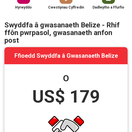
Hyrwyddo
Cwestiynau Cyffredin
Dadlwytho a Ffurfio
Swyddfa â gwasanaeth Belize - Rhif
ffôn pwrpasol, gwasanaeth anfon
post
Ffioedd Swyddfa â Gwasanaeth Belize
O
US$ 179