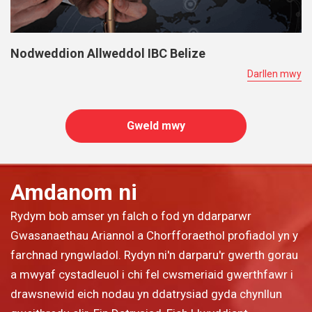
Nodweddion Allweddol IBC Belize
Darllen mwy
Gweld mwy
Amdanom ni
Rydym bob amser yn falch o fod yn ddarparwr
Gwasanaethau Ariannol a Chorfforaethol profiadol yn y
farchnad ryngwladol. Rydyn ni'n darparu'r gwerth gorau
a mwyaf cystadleuol i chi fel cwsmeriaid gwerthfawr i
drawsnewid eich nodau yn ddatrysiad gyda chynllun