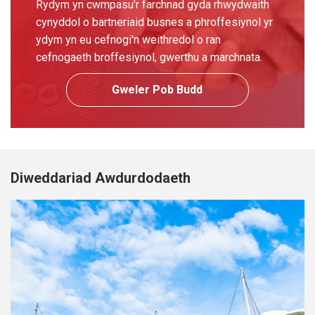
Rydym yn cwmpasu'r farchnad gyda rhwydwaith
cynyddol o bartneriaid busnes a phroffesiynol yr
ydym yn eu cefnogi'n weithredol o ran
cefnogaeth broffesiynol, gwerthu a marchnata.
Gweler Pob Budd
Diweddariad Awdurdodaeth