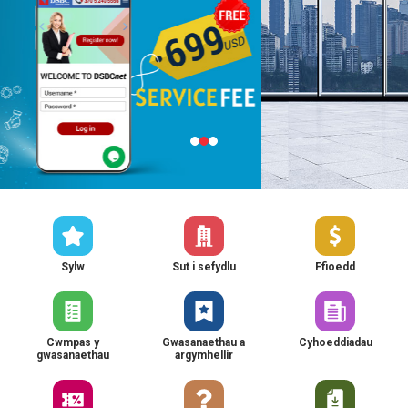
Sylw
Sut i sefydlu
Ffioedd
Cwmpas y
Gwasanaethau a
Cyhoeddiadau
gwasanaethau
argymhellir