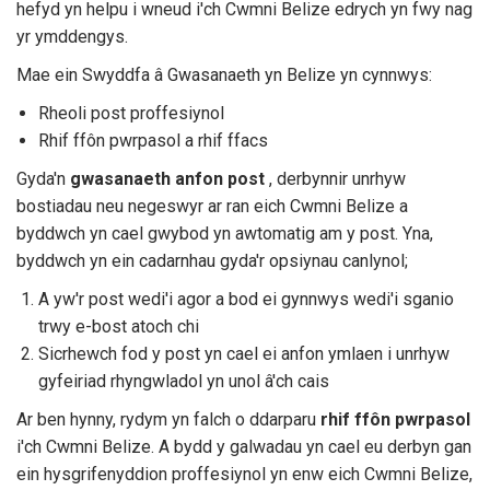
hefyd yn helpu i wneud i'ch Cwmni Belize edrych yn fwy nag
yr ymddengys.
Mae ein Swyddfa â Gwasanaeth yn Belize yn cynnwys:
Rheoli post proffesiynol
Rhif ffôn pwrpasol a rhif ffacs
Gyda'n
gwasanaeth anfon post
, derbynnir unrhyw
bostiadau neu negeswyr ar ran eich Cwmni Belize a
byddwch yn cael gwybod yn awtomatig am y post. Yna,
byddwch yn ein cadarnhau gyda'r opsiynau canlynol;
A yw'r post wedi'i agor a bod ei gynnwys wedi'i sganio
trwy e-bost atoch chi
Sicrhewch fod y post yn cael ei anfon ymlaen i unrhyw
gyfeiriad rhyngwladol yn unol â'ch cais
Ar ben hynny, rydym yn falch o ddarparu
rhif ffôn pwrpasol
i'ch Cwmni Belize. A bydd y galwadau yn cael eu derbyn gan
ein hysgrifenyddion proffesiynol yn enw eich Cwmni Belize,