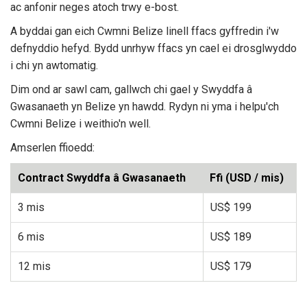
ac anfonir neges atoch trwy e-bost.
A byddai gan eich Cwmni Belize linell ffacs gyffredin i'w
defnyddio hefyd. Bydd unrhyw ffacs yn cael ei drosglwyddo
i chi yn awtomatig.
Dim ond ar sawl cam, gallwch chi gael y Swyddfa â
Gwasanaeth yn Belize yn hawdd. Rydyn ni yma i helpu'ch
Cwmni Belize i weithio'n well.
Amserlen ffioedd:
Contract Swyddfa â Gwasanaeth
Ffi (USD / mis)
3 mis
US$ 199
6 mis
US$ 189
12 mis
US$ 179