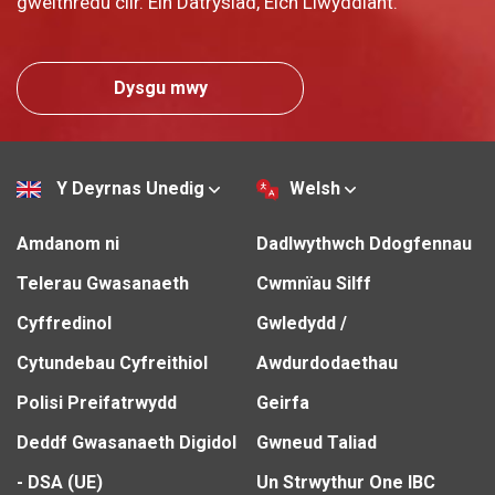
gweithredu clir. Ein Datrysiad, Eich Llwyddiant.
Dysgu mwy
Y Deyrnas Unedig
Welsh
Amdanom ni
Dadlwythwch Ddogfennau
Telerau Gwasanaeth
Cwmnïau Silff
Cyffredinol
Gwledydd /
Cytundebau Cyfreithiol
Awdurdodaethau
Polisi Preifatrwydd
Geirfa
Deddf Gwasanaeth Digidol
Gwneud Taliad
- DSA (UE)
Un Strwythur One IBC