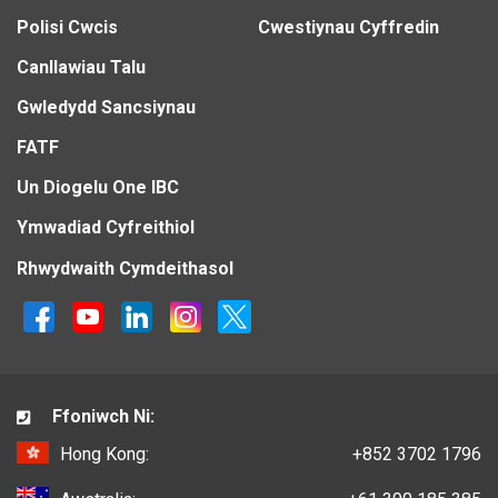
Polisi Cwcis
Cwestiynau Cyffredin
Canllawiau Talu
Gwledydd Sancsiynau
FATF
Un Diogelu One IBC
Ymwadiad Cyfreithiol
Rhwydwaith Cymdeithasol
Ffoniwch Ni:
Hong Kong:
+852 3702 1796