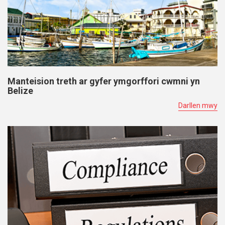
Manteision treth ar gyfer ymgorffori cwmni yn
Belize
Darllen mwy