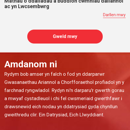
Mathau o ddaliadau a buddion cwmnïau daliannol
ac yn Lwcsembwrg
Darllen mwy
Gweld mwy
Amdanom ni
Rydym bob amser yn falch o fod yn ddarparwr
Gwasanaethau Ariannol a Chorfforaethol profiadol yn y
farchnad ryngwladol. Rydyn ni'n darparu'r gwerth gorau
a mwyaf cystadleuol i chi fel cwsmeriaid gwerthfawr i
drawsnewid eich nodau yn ddatrysiad gyda chynllun
gweithredu clir. Ein Datrysiad, Eich Llwyddiant.