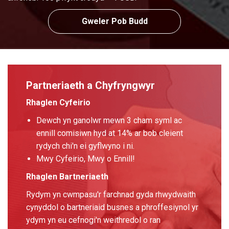
Gweler Pob Budd
Partneriaeth a Chyfryngwyr
Rhaglen Cyfeirio
Dewch yn ganolwr mewn 3 cham syml ac
ennill comisiwn hyd at 14% ar bob cleient
rydych chi'n ei gyflwyno i ni.
Mwy Cyfeirio, Mwy o Ennill!
Rhaglen Bartneriaeth
Rydym yn cwmpasu'r farchnad gyda rhwydwaith
cynyddol o bartneriaid busnes a phroffesiynol yr
ydym yn eu cefnogi'n weithredol o ran