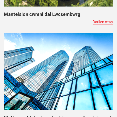
Manteision cwmni dal Lwcsembwrg
Darllen mwy