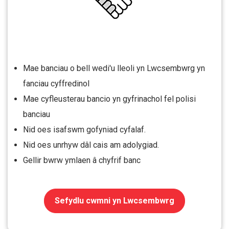
Mae banciau o bell wedi'u lleoli yn Lwcsembwrg yn
fanciau cyffredinol
Mae cyfleusterau bancio yn gyfrinachol fel polisi
banciau
Nid oes isafswm gofyniad cyfalaf.
Nid oes unrhyw dâl cais am adolygiad.
Gellir bwrw ymlaen â chyfrif banc
Sefydlu cwmni yn Lwcsembwrg