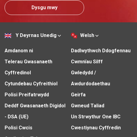
Dysgu mwy
Y Deyrnas Unedig
Welsh
Amdanom ni
Dadlwythwch Ddogfennau
Telerau Gwasanaeth
Cwmnïau Silff
Cyffredinol
Gwledydd /
Cytundebau Cyfreithiol
Awdurdodaethau
Polisi Preifatrwydd
Geirfa
Deddf Gwasanaeth Digidol
Gwneud Taliad
- DSA (UE)
Un Strwythur One IBC
Polisi Cwcis
Cwestiynau Cyffredin