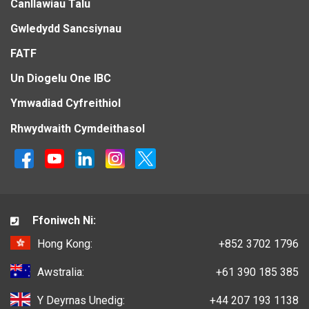
Canllawiau Talu
Gwledydd Sancsiynau
FATF
Un Diogelu One IBC
Ymwadiad Cyfreithiol
Rhwydwaith Cymdeithasol
Ffoniwch Ni:
Hong Kong:
+852 3702 1796
Awstralia:
+61 390 185 385
Y Deyrnas Unedig:
+44 207 193 1138