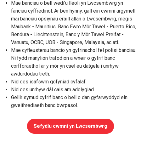
Mae banciau o bell wedi'u lleoli yn Lwcsembwrg yn
fanciau cyffredinol. Ar ben hynny, gall ein cwmni argymell
rhai banciau opsiynau eraill allan o Lwcsembwrg, megis
Maubank - Mauritius, Banc Ewro Môr Tawel - Puerto Rico,
Bendura - Liechtenstein, Banc y Môr Tawel Preifat -
Vanuatu, OCBC, UOB - Singapore, Malaysia, ac ati.
Mae cyfleusterau bancio yn gyfrinachol fel polisi banciau.
Ni fydd manylion trafodion a wneir o gyfrif banc
corfforaethol ar y môr yn cael eu datgelu i unrhyw
awdurdodau treth.
Nid oes isafswm gofyniad cyfalaf.
Nid oes unrhyw dâl cais am adolygiad.
Gellir symud cyfrif banc o bell o dan gyfarwyddyd ein
gweithrediaeth banc bwrpasol.
Sefydlu cwmni yn Lwcsembwrg