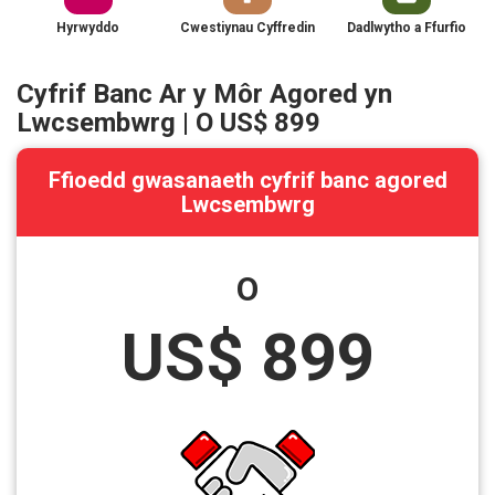
Hyrwyddo
Cwestiynau Cyffredin
Dadlwytho a Ffurfio
Cyfrif Banc Ar y Môr Agored yn
Lwcsembwrg | O
US$ 899
Ffioedd gwasanaeth cyfrif banc agored
Lwcsembwrg
O
US$ 899