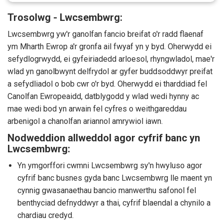
Trosolwg - Lwcsembwrg:
Lwcsembwrg yw'r ganolfan fancio breifat o'r radd flaenaf
ym Mharth Ewrop a'r gronfa ail fwyaf yn y byd. Oherwydd ei
sefydlogrwydd, ei gyfeiriadedd arloesol, rhyngwladol, mae'r
wlad yn ganolbwynt delfrydol ar gyfer buddsoddwyr preifat
a sefydliadol o bob cwr o'r byd. Oherwydd ei tharddiad fel
Canolfan Ewropeaidd, datblygodd y wlad wedi hynny ac
mae wedi bod yn arwain fel cyfres o weithgareddau
arbenigol a chanolfan ariannol amrywiol iawn.
Nodweddion allweddol agor cyfrif banc yn
Lwcsembwrg:
Yn ymgorffori cwmni Lwcsembwrg sy'n hwyluso agor
cyfrif banc busnes gyda banc Lwcsembwrg lle maent yn
cynnig gwasanaethau bancio manwerthu safonol fel
benthyciad defnyddwyr a thai, cyfrif blaendal a chynilo a
chardiau credyd.