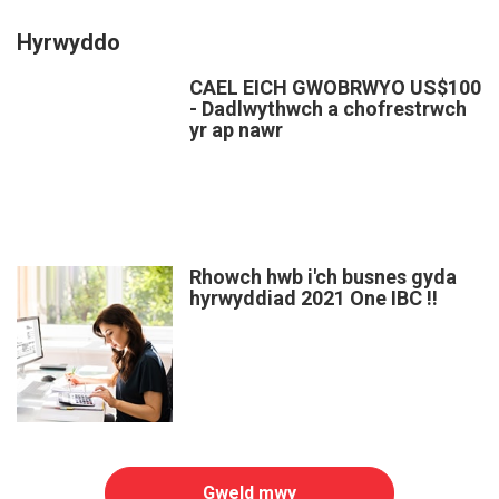
Hyrwyddo
CAEL EICH GWOBRWYO US$100
- Dadlwythwch a chofrestrwch
yr ap nawr
Rhowch hwb i'ch busnes gyda
hyrwyddiad 2021 One IBC !!
Gweld mwy