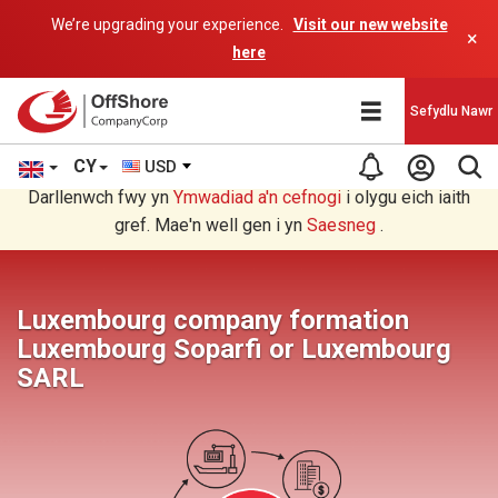
We’re upgrading your experience.
Visit our new website
×
here
Sefydlu Nawr
CY
USD
Rydych chi'n darllen yn Welsh cyfieithu gan raglen AI.
Darllenwch fwy yn
Ymwadiad a'n
cefnogi
i olygu eich iaith
gref. Mae'n well gen i yn
Saesneg
.
Luxembourg company formation
Luxembourg Soparfi or Luxembourg
SARL