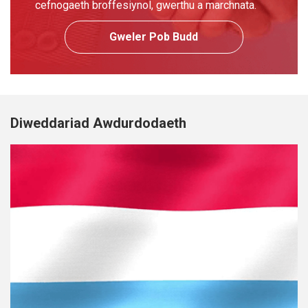
cefnogaeth broffesiynol, gwerthu a marchnata.
Gweler Pob Budd
Diweddariad Awdurdodaeth