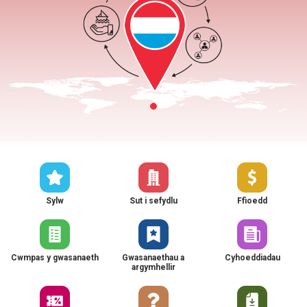
Sylw
Sut i sefydlu
Ffioedd
Cwmpas y gwasanaeth
Gwasanaethau a
Cyhoeddiadau
argymhellir