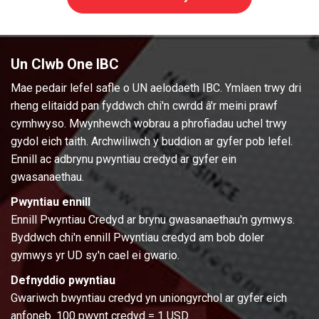
Un Clwb One IBC
Mae pedair lefel safle o UN aelodaeth IBC. Ymlaen trwy dri
rheng elitaidd pan fyddwch chi'n cwrdd â'r meini prawf
cymhwyso. Mwynhewch wobrau a phrofiadau uchel trwy
gydol eich taith. Archwiliwch y buddion ar gyfer pob lefel.
Ennill ac adbrynu pwyntiau credyd ar gyfer ein
gwasanaethau.
Pwyntiau ennill
Ennill Pwyntiau Credyd ar brynu gwasanaethau'n gymwys.
Byddwch chi'n ennill Pwyntiau credyd am bob doler
gymwys yr UD sy'n cael ei gwario.
Defnyddio pwyntiau
Gwariwch bwyntiau credyd yn uniongyrchol ar gyfer eich
anfoneb. 100 pwynt credyd = 1 USD.