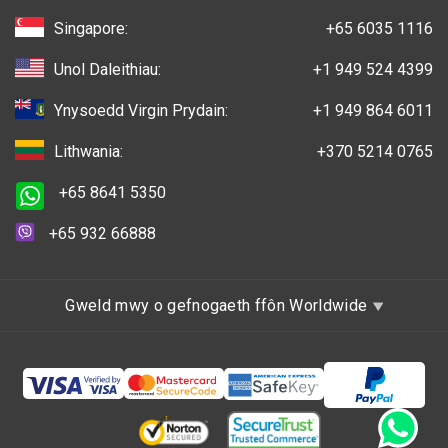
Singapore:
+65 6035 1116
Unol Daleithiau:
+1 949 524 4399
Ynysoedd Virgin Prydain:
+1 949 864 6011
Lithwania:
+370 5214 0765
+65 8641 5350
+65 932 66888
Gweld mwy o gefnogaeth ffôn Worldwide