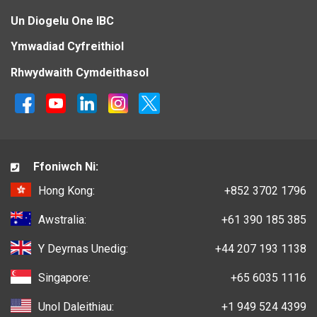
Un Diogelu One IBC
Ymwadiad Cyfreithiol
Rhwydwaith Cymdeithasol
Ffoniwch Ni:
Hong Kong:
+852 3702 1796
Awstralia:
+61 390 185 385
Y Deyrnas Unedig:
+44 207 193 1138
Singapore:
+65 6035 1116
Unol Daleithiau:
+1 949 524 4399