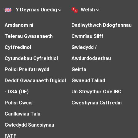
Y Deyrnas Unedig
Welsh
Amdanom ni
Dadlwythwch Ddogfennau
Telerau Gwasanaeth
Cwmnïau Silff
Cyffredinol
Gwledydd /
Cytundebau Cyfreithiol
Awdurdodaethau
Polisi Preifatrwydd
Geirfa
Deddf Gwasanaeth Digidol
Gwneud Taliad
- DSA (UE)
Un Strwythur One IBC
Polisi Cwcis
Cwestiynau Cyffredin
Canllawiau Talu
Gwledydd Sancsiynau
FATF