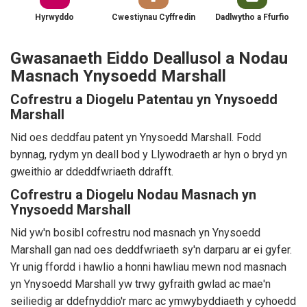
Hyrwyddo
Cwestiynau Cyffredin
Dadlwytho a Ffurfio
Gwasanaeth Eiddo Deallusol a Nodau
Masnach Ynysoedd Marshall
Cofrestru a Diogelu Patentau yn Ynysoedd
Marshall
Nid oes deddfau patent yn Ynysoedd Marshall. Fodd
bynnag, rydym yn deall bod y Llywodraeth ar hyn o bryd yn
gweithio ar ddeddfwriaeth ddrafft.
Cofrestru a Diogelu Nodau Masnach yn
Ynysoedd Marshall
Nid yw'n bosibl cofrestru nod masnach yn Ynysoedd
Marshall gan nad oes deddfwriaeth sy'n darparu ar ei gyfer.
Yr unig ffordd i hawlio a honni hawliau mewn nod masnach
yn Ynysoedd Marshall yw trwy gyfraith gwlad ac mae'n
seiliedig ar ddefnyddio'r marc ac ymwybyddiaeth y cyhoedd