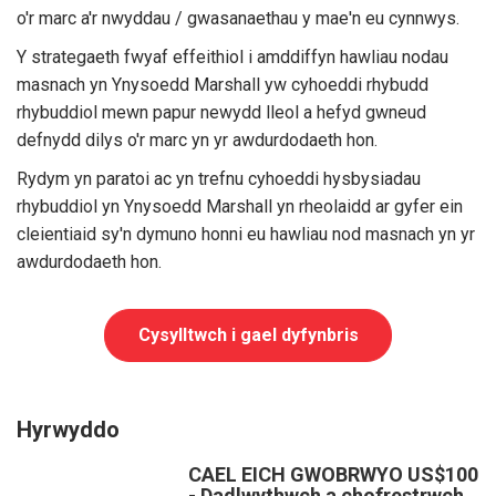
o'r marc a'r nwyddau / gwasanaethau y mae'n eu cynnwys.
Y strategaeth fwyaf effeithiol i amddiffyn hawliau nodau
masnach yn Ynysoedd Marshall yw cyhoeddi rhybudd
rhybuddiol mewn papur newydd lleol a hefyd gwneud
defnydd dilys o'r marc yn yr awdurdodaeth hon.
Rydym yn paratoi ac yn trefnu cyhoeddi hysbysiadau
rhybuddiol yn Ynysoedd Marshall yn rheolaidd ar gyfer ein
cleientiaid sy'n dymuno honni eu hawliau nod masnach yn yr
awdurdodaeth hon.
Cysylltwch i gael dyfynbris
Hyrwyddo
CAEL EICH GWOBRWYO US$100
- Dadlwythwch a chofrestrwch