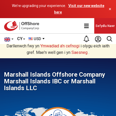
We’re upgrading your experience.
Visit our new website
×
here
Sefydlu Nawr
CY
USD
Rydych chi'n darllen yn Welsh cyfieithu gan raglen AI.
Darllenwch fwy yn
Ymwadiad a'n
cefnogi
i olygu eich iaith
gref. Mae'n well gen i yn
Saesneg
.
Marshall Islands Offshore Company
Marshall Islands IBC or Marshall
Islands LLC