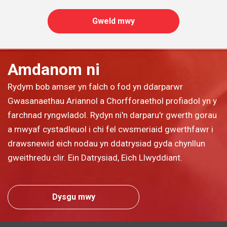
Gweld mwy
Amdanom ni
Rydym bob amser yn falch o fod yn ddarparwr
Gwasanaethau Ariannol a Chorfforaethol profiadol yn y
farchnad ryngwladol. Rydyn ni'n darparu'r gwerth gorau
a mwyaf cystadleuol i chi fel cwsmeriaid gwerthfawr i
drawsnewid eich nodau yn ddatrysiad gyda chynllun
gweithredu clir. Ein Datrysiad, Eich Llwyddiant.
Dysgu mwy