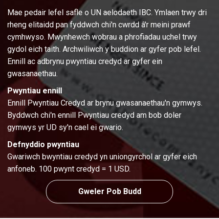
Mae pedair lefel safle o UN aelodaeth IBC. Ymlaen trwy dri
rheng elitaidd pan fyddwch chi'n cwrdd â'r meini prawf
cymhwyso. Mwynhewch wobrau a phrofiadau uchel trwy
gydol eich taith. Archwiliwch y buddion ar gyfer pob lefel.
Ennill ac adbrynu pwyntiau credyd ar gyfer ein
gwasanaethau.
Pwyntiau ennill
Ennill Pwyntiau Credyd ar brynu gwasanaethau'n gymwys.
Byddwch chi'n ennill Pwyntiau credyd am bob doler
gymwys yr UD sy'n cael ei gwario.
Defnyddio pwyntiau
Gwariwch bwyntiau credyd yn uniongyrchol ar gyfer eich
anfoneb. 100 pwynt credyd = 1 USD.
Gweler Pob Budd