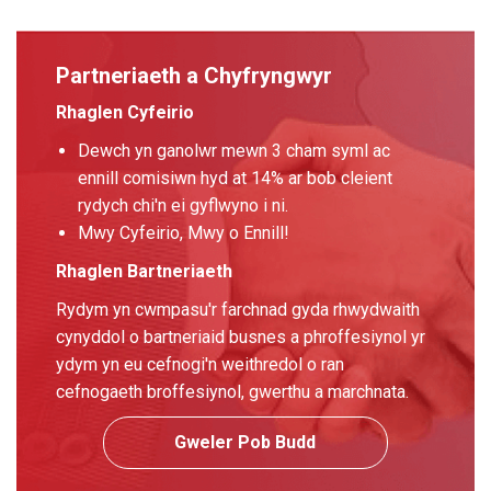
Partneriaeth a Chyfryngwyr
Rhaglen Cyfeirio
Dewch yn ganolwr mewn 3 cham syml ac
ennill comisiwn hyd at 14% ar bob cleient
rydych chi'n ei gyflwyno i ni.
Mwy Cyfeirio, Mwy o Ennill!
Rhaglen Bartneriaeth
Rydym yn cwmpasu'r farchnad gyda rhwydwaith
cynyddol o bartneriaid busnes a phroffesiynol yr
ydym yn eu cefnogi'n weithredol o ran
cefnogaeth broffesiynol, gwerthu a marchnata.
Gweler Pob Budd