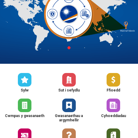
Sylw
Sut i sefydlu
Ffioedd
Cwmpas y gwasanaeth
Gwasanaethau a
Cyhoeddiadau
argymhellir