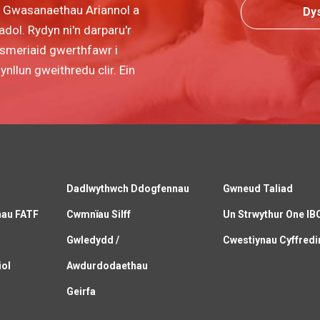
r Gwasanaethau Ariannol a
Dy
dol. Rydyn ni'n darparu'r
wsmeriaid gwerthfawr i
llun gweithredu clir. Ein
Dadlwythwch Ddogfennau
Gwneud Taliad
nau FATF
Cwmnïau Silff
Un Strwythur One IB
C
Gwledydd /
Cwestiynau Cyffredi
iol
Awdurdodaethau
Geirfa