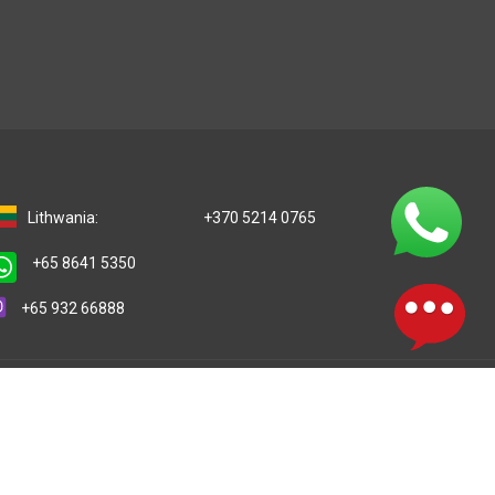
Lithwania:
+370 5214 0765
+65 8641 5350
+65 932 66888