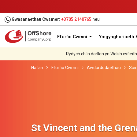
Gwasanaethau Cwsmer:
+3705 2140765
neu
Ffurfio Cwmni
Ymgynghoriaeth A
Rydych chi'n darllen yn Welsh cyfieit
Hafan
Ffurfio Cwmni
Awdurdodaethau
Sain
St Vincent and the Gre