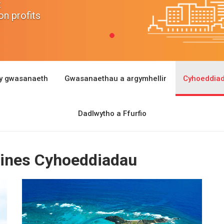
t
n profits
y gwasanaeth
Gwasanaethau a argymhellir
Cyhoeddia
Dadlwytho a Ffurfio
adines Cyhoeddiadau