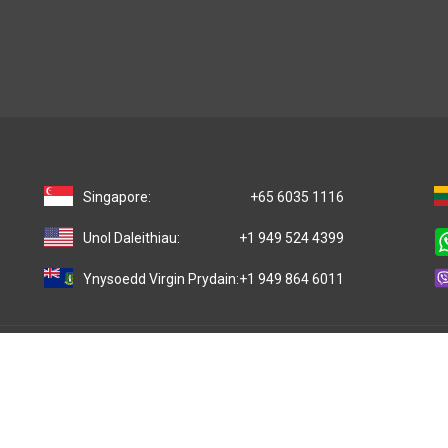
Singapore:
+65 6035 1116
Unol Daleithiau:
+1 949 524 4399
Ynysoedd Virgin Prydain:
+1 949 864 6011
Gweld mwy o gefnogaeth ffôn Worldwide