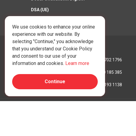
DSA (UE)
Polisi Cwcis
We use cookies to enhance your online
experience with our website. By
selecting "Continue," you acknowledge
Ffoniwch Ni:
that you understand our Cookie Policy
and consent to our use of your
Hong Kong:
+852 3702 1796
information and cookies.
Learn more
Awstralia:
+61 390 185 385
Continue
Y Deyrnas Unedig:
+44 207 193 1138