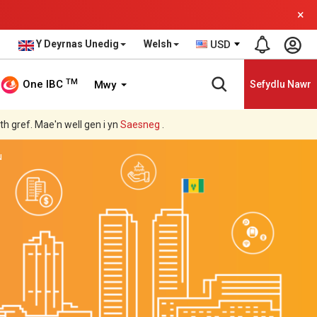
×
Y Deyrnas Unedig
Welsh
USD
TM
One IBC
Mwy
Sefydlu Nawr
ith gref. Mae'n well gen i yn
Saesneg
.
u