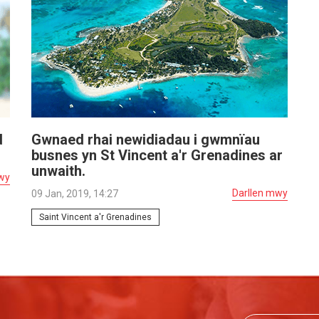
d
Gwnaed rhai newidiadau i gwmnïau
busnes yn St Vincent a'r Grenadines ar
unwaith.
wy
Darllen mwy
09 Jan, 2019, 14:27
Saint Vincent a'r Grenadines