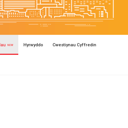
dau
Hyrwyddo
Cwestiynau Cyffredin