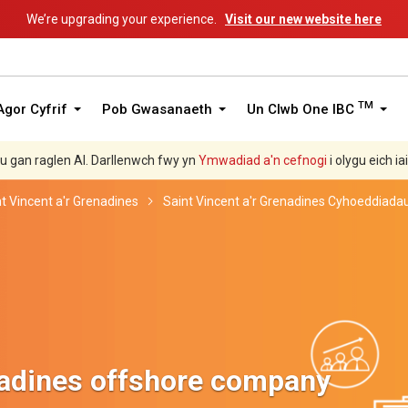
We’re upgrading your experience.
Visit our new website here
TM
gor Cyfrif
Pob Gwasanaeth
Un Clwb One IBC
hu gan raglen AI. Darllenwch fwy yn
Ymwadiad a'n
cefnogi
i olygu eich ia
t Vincent a'r Grenadines
Saint Vincent a'r Grenadines Cyhoeddiada
nadines offshore company