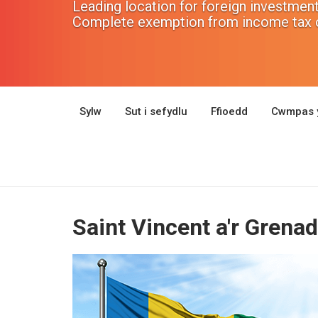
Leading location for foreign investmen
Complete exemption from income tax o
Sylw
Sut i sefydlu
Ffioedd
Cwmpas 
Saint Vincent a'r Gren