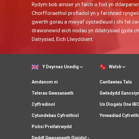
Rydym bob amser yn falch o fod yn ddarparw
Chorfforaethol profiadol yn y farchnad ryngwla
gwerth gorau a mwyaf cystadleuol i chi fel c
drawsnewid eich nodau yn ddatrysiad gyda chyn
Datrysiad, Eich Llwyddiant.
Y Deyrnas Unedig
Welsh
Amdanom ni
Canllawiau Talu
Telerau Gwasanaeth
Gwledydd Sancsiy
Cyffredinol
Un Diogelu One IB
Cytundebau Cyfreithiol
Ymwadiad Cyfreith
Polisi Preifatrwydd
Deddf Gwasanaeth Digidol -