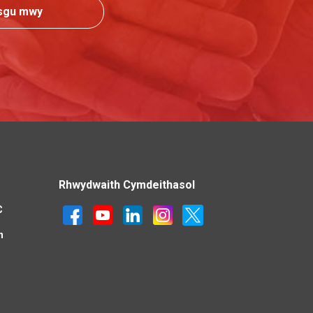
sgu mwy
Rhwydwaith Cymdeithasol
C
n