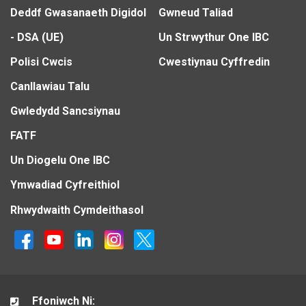
Deddf Gwasanaeth Digidol
Gwneud Taliad
- DSA (UE)
Un Strwythur One IBC
Polisi Cwcis
Cwestiynau Cyffredin
Canllawiau Talu
Gwledydd Sancsiynau
FATF
Un Diogelu One IBC
Ymwadiad Cyfreithiol
Rhwydwaith Cymdeithasol
Ffoniwch Ni: