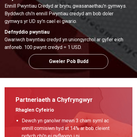
Ennill Pwyntiau Credyd ar brynu gwasanaethau'n gymwys.
Byddwch chi'n ennill Pwyntiau credyd am bob doler
gymwys yr UD sy'n cael ei gwario.
Defnyddio pwyntiau
Gwariwch bwyntiau credyd yn uniongyrchol ar gyfer eich
anfoneb. 100 pwynt credyd = 1 USD.
Gweler Pob Budd
Partneriaeth a Chyfryngwyr
Rhaglen Cyfeirio
Dewch yn ganolwr mewn 3 cham syml ac
ennill comisiwn hyd at 14% ar bob cleient
rydych chi'n ei gyflwyno i ni.