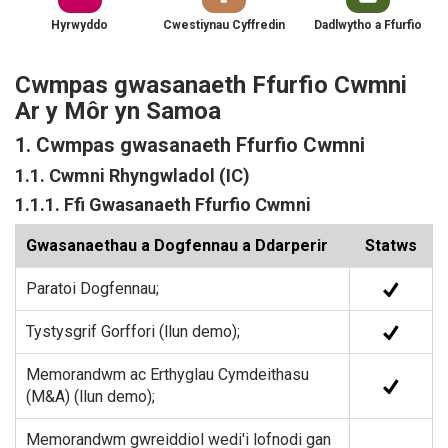
Hyrwyddo
Cwestiynau Cyffredin
Dadlwytho a Ffurfio
Cwmpas gwasanaeth Ffurfio Cwmni
Ar y Môr yn Samoa
1. Cwmpas gwasanaeth Ffurfio Cwmni
1.1. Cwmni Rhyngwladol (IC)
1.1.1. Ffi Gwasanaeth Ffurfio Cwmni
Gwasanaethau a Dogfennau a Ddarperir
Statws
Paratoi Dogfennau;
Tystysgrif Gorffori (llun demo);
Memorandwm ac Erthyglau Cymdeithasu
(M&A) (llun demo);
Memorandwm gwreiddiol wedi'i lofnodi gan