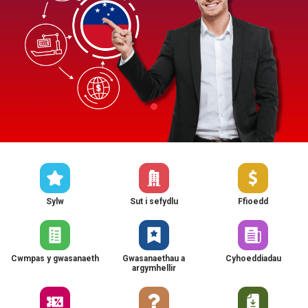
Sylw
Sut i sefydlu
Ffioedd
Cwmpas y gwasanaeth
Gwasanaethau a
Cyhoeddiadau
argymhellir