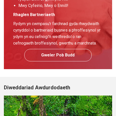
Mwy Cyfeirio, Mwy o Ennill!
Rhaglen Bartneriaeth
Rydym yn cwmpasu'r farchnad gyda rhwydwaith
cynyddol o bartneriaid busnes a phroffesiynol yr
ydym yn eu cefnogi'n weithredol o ran
cefnogaeth broffesiynol, gwerthu a marchnata.
Gweler Pob Budd
Diweddariad Awdurdodaeth