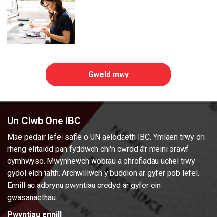
Gweld mwy
Un Clwb One IBC
Mae pedair lefel safle o UN aelodaeth IBC. Ymlaen trwy dri
rheng elitaidd pan fyddwch chi'n cwrdd â'r meini prawf
cymhwyso. Mwynhewch wobrau a phrofiadau uchel trwy
gydol eich taith. Archwiliwch y buddion ar gyfer pob lefel.
Ennill ac adbrynu pwyntiau credyd ar gyfer ein
gwasanaethau.
Pwyntiau ennill