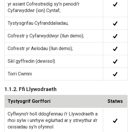
yr asiant Cofrestredig sy'n penodi'r
Cyfarwyddwr (ion) Cyntaf;
Tystysgrifau Cyfranddaliadau;
Cofrestr y Cyfarwyddwyr (llun demo);
Cofrestr yr Aelodau (llun demo);
Sêl gyffredin (dewisol)
Torri Cwmni
1.1.2. Ffi Llywodraeth
Tystysgrif Gorffori
Statws
Cyflwyno'r holl ddogfennau i'r Llywodraeth a
rhoi sylw i unrhyw eglurhad ar y strwythur a'r
ceisiadau sy'n ofynnol.