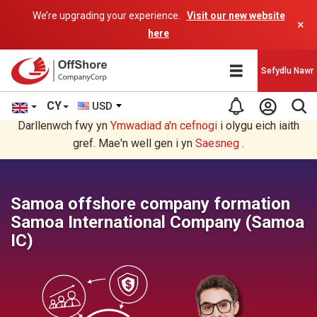
We’re upgrading your experience.
Visit our new website
×
here
Sefydlu Nawr
CY
USD
Rydych chi'n darllen yn Welsh cyfieithu gan raglen AI.
Darllenwch fwy yn
Ymwadiad a'n
cefnogi
i olygu eich iaith
gref. Mae'n well gen i yn
Saesneg
.
Samoa offshore company formation
Samoa International Company (Samoa
IC)