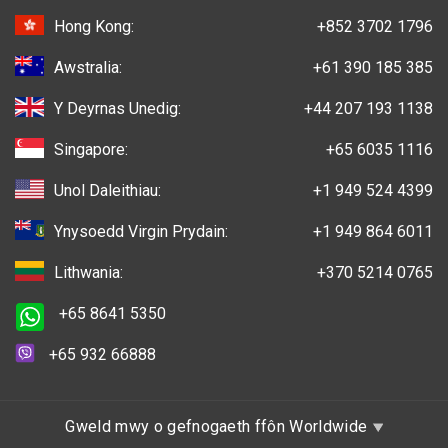
Hong Kong:
+852 3702 1796
Awstralia:
+61 390 185 385
Y Deyrnas Unedig:
+44 207 193 1138
Singapore:
+65 6035 1116
Unol Daleithiau:
+1 949 524 4399
Ynysoedd Virgin Prydain:
+1 949 864 6011
Lithwania:
+370 5214 0765
+65 8641 5350
+65 932 66888
Gweld mwy o gefnogaeth ffôn Worldwide