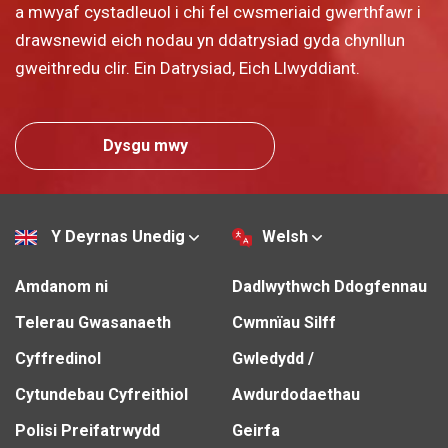
a mwyaf cystadleuol i chi fel cwsmeriaid gwerthfawr i
drawsnewid eich nodau yn ddatrysiad gyda chynllun
gweithredu clir. Ein Datrysiad, Eich Llwyddiant.
Dysgu mwy
Y Deyrnas Unedig
Welsh
Amdanom ni
Dadlwythwch Ddogfennau
Telerau Gwasanaeth
Cwmnïau Silff
Cyffredinol
Gwledydd /
Cytundebau Cyfreithiol
Awdurdodaethau
Polisi Preifatrwydd
Geirfa