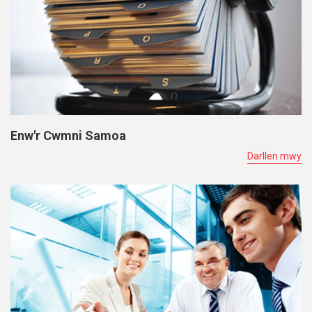
Enw'r Cwmni Samoa
Darllen mwy