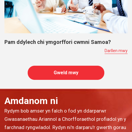
Pam ddylech chi ymgorffori cwmni Samoa?
Darllen mwy
Gweld mwy
Amdanom ni
Rydym bob amser yn falch o fod yn ddarparwr
Gwasanaethau Ariannol a Chorfforaethol profiadol yn y
farchnad ryngwladol. Rydyn ni'n darparu'r gwerth gorau