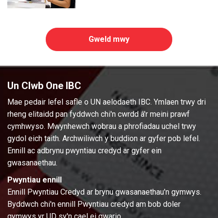
Gweld mwy
Un Clwb One IBC
Mae pedair lefel safle o UN aelodaeth IBC. Ymlaen trwy dri
rheng elitaidd pan fyddwch chi'n cwrdd â'r meini prawf
cymhwyso. Mwynhewch wobrau a phrofiadau uchel trwy
gydol eich taith. Archwiliwch y buddion ar gyfer pob lefel.
Ennill ac adbrynu pwyntiau credyd ar gyfer ein
gwasanaethau.
Pwyntiau ennill
Ennill Pwyntiau Credyd ar brynu gwasanaethau'n gymwys.
Byddwch chi'n ennill Pwyntiau credyd am bob doler
gymwys yr UD sy'n cael ei gwario.