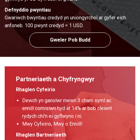
Defnyddio pwyntiau
Gwariwch bwyntiau credyd yn uniongyrchol ar gyfer eich
anfoneb. 100 pwynt credyd = 1 USD.
Gweler Pob Budd
Partneriaeth a Chyfryngwyr
Rhaglen Cyfeirio
Dewch yn ganolwr mewn 3 cham syml ac
ennill comisiwn hyd at 14% ar bob cleient
rydych chi'n ei gyflwyno i ni.
Mwy Cyfeirio, Mwy o Ennill!
Rhaglen Bartneriaeth