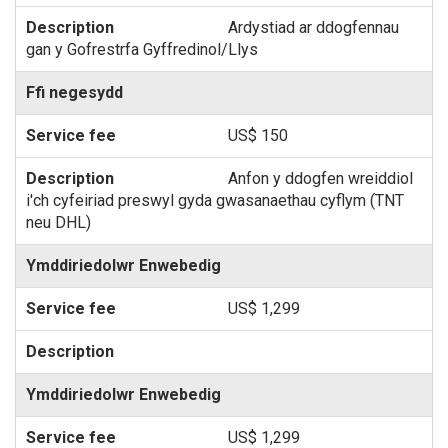
Ardystiad ar ddogfennau
gan y Gofrestrfa Gyffredinol/Llys
Ffi negesydd
US$ 150
Anfon y ddogfen wreiddiol
i'ch cyfeiriad preswyl gyda gwasanaethau cyflym (TNT
neu DHL)
Ymddiriedolwr Enwebedig
US$ 1,299
Ymddiriedolwr Enwebedig
US$ 1,299