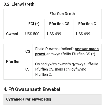
3.2. Llenwi trethi
Ffurflen Dreth
ECI (*)
Ffurflen CS
Ffurflen C.
Cwmni
US$ 500
US$ 499
US$ 699
Rhaid i'r cwmni fodloni'r
pedwar maen
CS
prawf
er mwyn ffeilio Ffurflen CS (*).
Ffurflen
Os nad yw'ch cwmni'n gymwys i ffeilio
C.
Ffurflen CS, rhaid i chi gyflwyno
Ffurflen C.
4. Ffi Gwasanaeth Enwebai
Cyfranddaliwr enwebedig