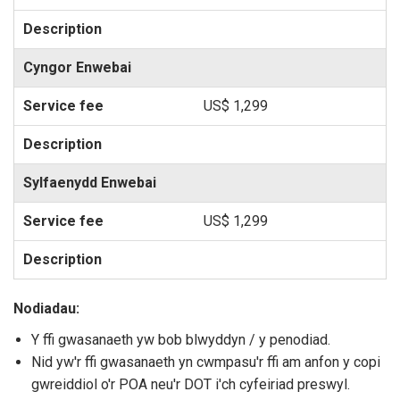
Cyngor Enwebai
US$ 1,299
Sylfaenydd Enwebai
US$ 1,299
Nodiadau:
Y ffi gwasanaeth yw bob blwyddyn / y penodiad.
Nid yw'r ffi gwasanaeth yn cwmpasu'r ffi am anfon y copi
gwreiddiol o'r POA neu'r DOT i'ch cyfeiriad preswyl.