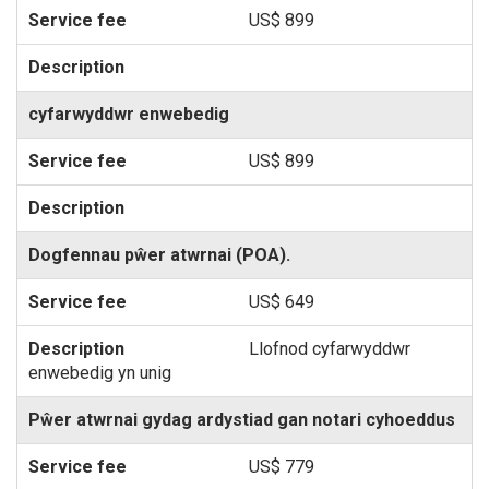
US$ 899
cyfarwyddwr enwebedig
US$ 899
Dogfennau pŵer atwrnai (POA).
US$ 649
Llofnod cyfarwyddwr
enwebedig yn unig
Pŵer atwrnai gydag ardystiad gan notari cyhoeddus
US$ 779