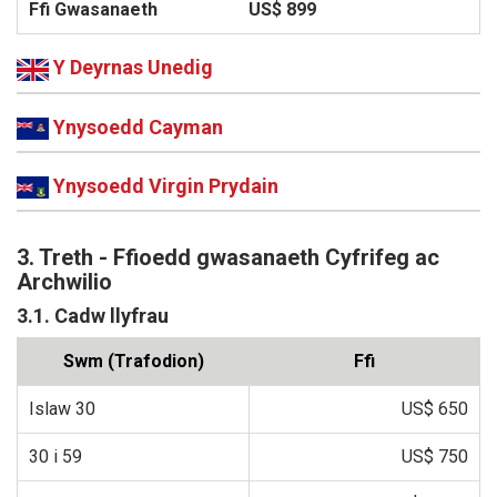
US$ 899
Y Deyrnas Unedig
Ynysoedd Cayman
Ynysoedd Virgin Prydain
3. Treth - Ffioedd gwasanaeth Cyfrifeg ac
Archwilio
3.1. Cadw llyfrau
Swm (Trafodion)
Ffi
Islaw 30
US$ 650
30 i 59
US$ 750