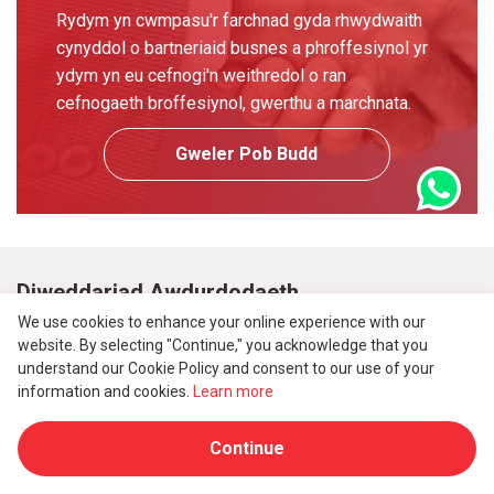
Rydym yn cwmpasu'r farchnad gyda rhwydwaith
cynyddol o bartneriaid busnes a phroffesiynol yr
ydym yn eu cefnogi'n weithredol o ran
cefnogaeth broffesiynol, gwerthu a marchnata.
Gweler Pob Budd
Diweddariad Awdurdodaeth
We use cookies to enhance your online experience with our
website. By selecting "Continue," you acknowledge that you
understand our Cookie Policy and consent to our use of your
information and cookies.
Learn more
Continue