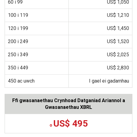
60 i 99
US$ 1,050
100 i 119
US$ 1,210
120 i 199
US$ 1,450
200 i 249
US$ 1,520
250 i 349
US$ 2,025
350 i 449
US$ 2,830
450 ac uwch
I gael ei gadarnhau
Ffi gwasanaethau Crynhoad Datganiad Ariannol a
Gwasanaethau XBRL
US$ 495
o