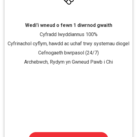
Wedi'i wneud o fewn 1 diwrnod gwaith
Cyfradd lwyddiannus 100%
Cyfrinachol cyflym, hawdd ac uchaf trwy systemau diogel
Cefnogaeth bwrpasol (24/7)
Archebwch, Rydym yn Gwneud Pawb i Chi