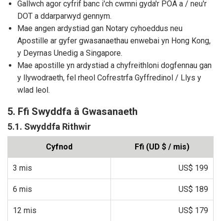
Gallwch agor cyfrif banc i'ch cwmni gyda'r POA a / neu'r
DOT a ddarparwyd gennym.
Mae angen ardystiad gan Notary cyhoeddus neu
Apostille ar gyfer gwasanaethau enwebai yn Hong Kong,
y Deyrnas Unedig a Singapore.
Mae apostille yn ardystiad a chyfreithloni dogfennau gan
y llywodraeth, fel rheol Cofrestrfa Gyffredinol / Llys y
wlad leol.
5. Ffi Swyddfa â Gwasanaeth
5.1. Swyddfa Rithwir
Cyfnod
Ffi (UD $ / mis)
3 mis
US$ 199
6 mis
US$ 189
12 mis
US$ 179