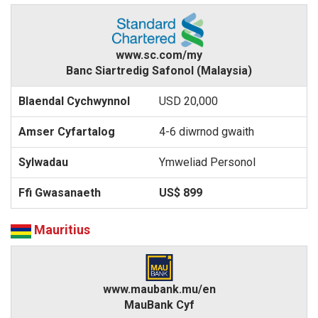
www.sc.com/my
Banc Siartredig Safonol (Malaysia)
USD 20,000
4-6 diwrnod gwaith
Ymweliad Personol
US$ 899
Mauritius
www.maubank.mu/en
MauBank Cyf