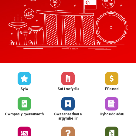
Sylw
Sut i sefydlu
Ffioedd
Cwmpas y gwasanaeth
Gwasanaethau a
Cyhoeddiadau
argymhellir