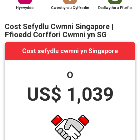
Hyrwyddo
Cwestiynau Cyffredin
Dadlwytho a Ffurfio
Cost Sefydlu Cwmni Singapore |
Ffioedd Corffori Cwmni yn SG
Cost sefydlu cwmni yn Singapore
O
US$ 1,039