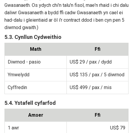
Gwasanaeth. Os ydych chi'n talu'n fisol, mae'n rhaid i chi dalu
daliwr Gwasanaeth a bydd ffi cadw Gwasanaeth yn cael ei
had-dalu i gleientiaid ar ôl i'r contract ddod i ben cyn pen 5
diwrnod gwaith.)
5.3. Cynllun Cydweithio
Math
Ffi
Diwrnod - pasio
US$ 29
/ pax / dydd
Ymwelydd
US$ 135
/ pax / 5 diwrnod
Cyffredin
US$ 499
/ pax / mis
5.4. Ystafell cyfarfod
Amser
Ffi
1 awr
US$ 79