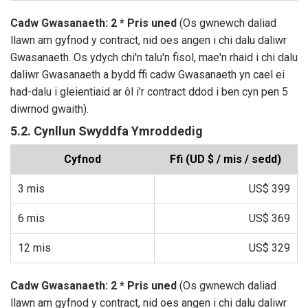
Cadw Gwasanaeth: 2 * Pris uned
(Os gwnewch daliad
llawn am gyfnod y contract, nid oes angen i chi dalu daliwr
Gwasanaeth. Os ydych chi'n talu'n fisol, mae'n rhaid i chi dalu
daliwr Gwasanaeth a bydd ffi cadw Gwasanaeth yn cael ei
had-dalu i gleientiaid ar ôl i'r contract ddod i ben cyn pen 5
diwrnod gwaith).
5.2. Cynllun Swyddfa Ymroddedig
Cyfnod
Ffi (UD $ / mis / sedd)
3 mis
US$ 399
6 mis
US$ 369
12 mis
US$ 329
Cadw Gwasanaeth: 2 * Pris uned
(Os gwnewch daliad
llawn am gyfnod y contract, nid oes angen i chi dalu daliwr