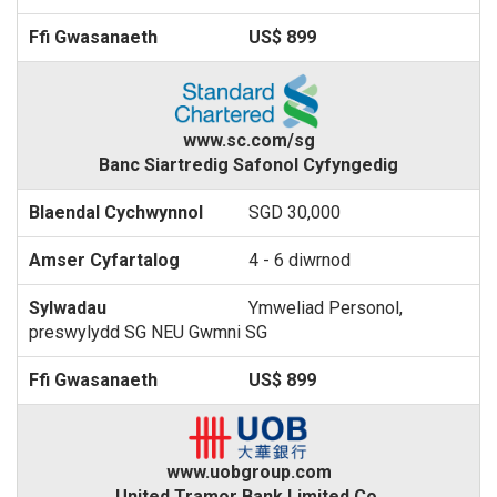
US$ 899
www.sc.com/sg
Banc Siartredig Safonol Cyfyngedig
SGD 30,000
4 - 6 diwrnod
Ymweliad Personol,
preswylydd SG NEU Gwmni SG
US$ 899
www.uobgroup.com
United Tramor Bank Limited Co.