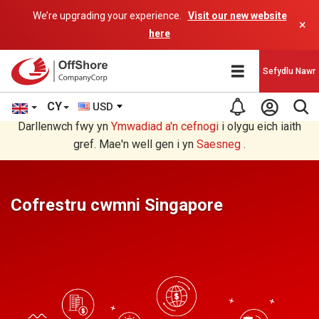
We’re upgrading your experience.
Visit our new website
×
here
Sefydlu Nawr
CY
USD
Rydych chi'n darllen yn Welsh cyfieithu gan raglen AI.
Darllenwch fwy yn
Ymwadiad a'n
cefnogi
i olygu eich iaith
gref. Mae'n well gen i yn
Saesneg
.
Cofrestru cwmni Singapore