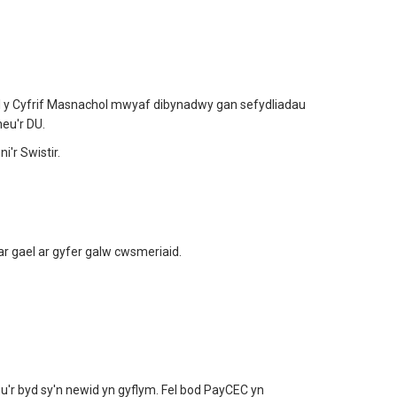
l y Cyfrif Masnachol mwyaf dibynadwy gan sefydliadau
eu'r DU.
'r Swistir.
r gael ar gyfer galw cwsmeriaid.
r byd sy'n newid yn gyflym. Fel bod PayCEC yn