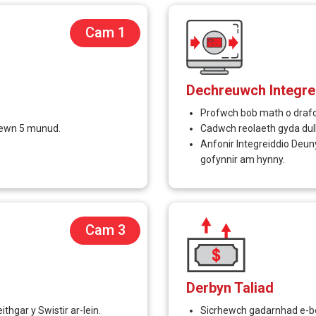
Cam 1
Dechreuwch Integre
Profwch bob math o drafo
 fewn 5 munud.
Cadwch reolaeth gyda dulli
Anfonir Integreiddio Deu
gofynnir am hynny.
Cam 3
Derbyn Taliad
thgar y Swistir ar-lein.
Sicrhewch gadarnhad e-bos