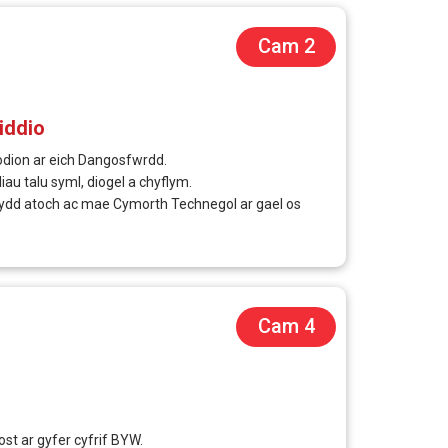
Cam 2
iddio
dion ar eich Dangosfwrdd.
au talu syml, diogel a chyflym.
nydd atoch ac mae Cymorth Technegol ar gael os
Cam 4
t ar gyfer cyfrif BYW.