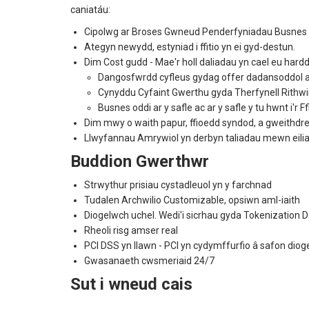
caniatáu:
Cipolwg ar Broses Gwneud Penderfyniadau Busnes 
Ategyn newydd, estyniad i ffitio yn ei gyd-destun.
Dim Cost gudd - Mae'r holl daliadau yn cael eu hard
Dangosfwrdd cyfleus gydag offer dadansoddol a
Cynyddu Cyfaint Gwerthu gyda Therfynell Rithwi
Busnes oddi ar y safle ac ar y safle y tu hwnt i'r Ff
Dim mwy o waith papur, ffioedd syndod, a gweithdre
Llwyfannau Amrywiol yn derbyn taliadau mewn eili
Buddion Gwerthwr
Strwythur prisiau cystadleuol yn y farchnad
Tudalen Archwilio Customizable, opsiwn aml-iaith
Diogelwch uchel. Wedi'i sicrhau gyda Tokenization 
Rheoli risg amser real
PCI DSS yn llawn - PCI yn cydymffurfio â safon dio
Gwasanaeth cwsmeriaid 24/7
Sut i wneud cais