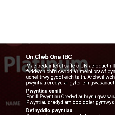
Un Clwb One IBC
Mae pedair lefel safle o UN aelodaeth I
fyddwch chi'n cwrdd â'r meini prawf 
uchel trwy gydol eich taith. Archwiliwch
pwyntiau credyd ar gyfer ein gwasanaet
Pwyntiau ennill
Ennill Pwyntiau Credyd ar brynu gwasan
Pwyntiau credyd am bob doler gymwys yr
Defnyddio pwyntiau