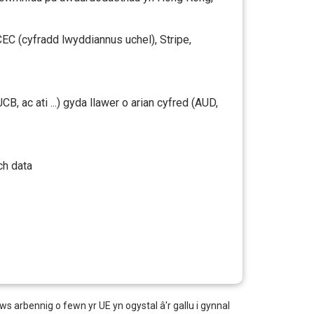
EC (cyfradd lwyddiannus uchel), Stripe,
 ac ati ...) gyda llawer o arian cyfred (AUD,
ch data
 arbennig o fewn yr UE yn ogystal â'r gallu i gynnal