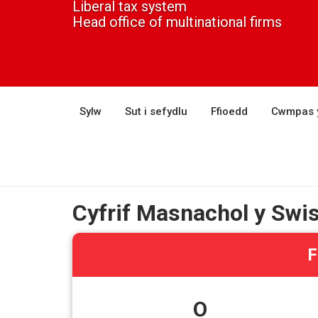
Liberal tax system
Head office of multinational firms
Sylw
Sut i sefydlu
Ffioedd
Cwmpas 
Cyfrif Masnachol y Swist
F
O