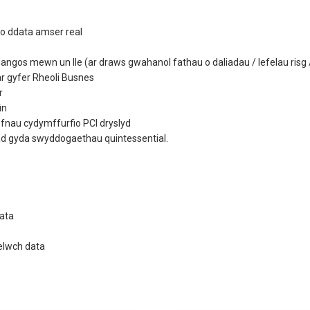
o ddata amser real
dangos mewn un lle (ar draws gwahanol fathau o daliadau / lefelau risg
r gyfer Rheoli Busnes
r
in
fnau cydymffurfio PCI dryslyd
ad gyda swyddogaethau quintessential.
Data
gelwch data