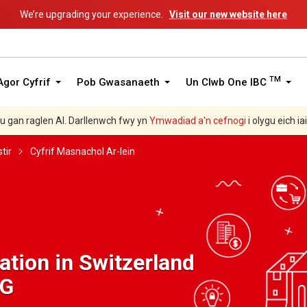
We’re upgrading your experience.
Visit our new website here
TM
gor Cyfrif
Pob Gwasanaeth
Un Clwb One IBC
hu gan raglen AI. Darllenwch fwy yn
Ymwadiad a'n
cefnogi
i olygu eich ia
tir
Cyfrif Masnachol Ar-lein
tion in Switzerland
AG