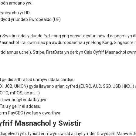
b sôn amdano yw:
cynhyrchu yr UD
wledydd yr Undeb Ewropeaidd (UE)
 Swistir i ddal y duedd fyd-eang yng nghyd-destun newid economi yn ô
Masnachol i rai cwmnïau pa awdurdodaethau yn Hong Kong, Singapore n
annus uchel), Stripe, FirstData yn derbyn Cais Cyfrif Masnachol cwmni
d peidio â thrafod unrhyw ddata cardiau
JCB, UNION) gyda llawer o arian cyfred (EURO, AUD, SGD, USD, HKD…) a
 MOTO, mPOS, ac ati,…)
awr ar gyfer datblygwr
u y gellir ei addasu.
form PayCEC i wefan y gwerthwr.
yfrif Masnachol y Swistir
ogelwch yn ofyniad er mwyn cwrdd â chyflymder Diwydiant Manwerthu'