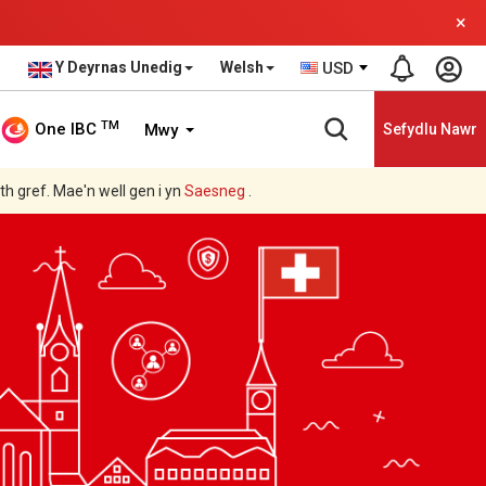
×
Y Deyrnas Unedig
Welsh
USD
TM
One IBC
Mwy
Sefydlu Nawr
ith gref. Mae'n well gen i yn
Saesneg
.