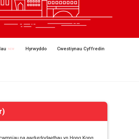
dau
Hyrwyddo
Cwestiynau Cyffredin
r)
i cwmnïau pa awdurdodaethau yn Hong Kong,