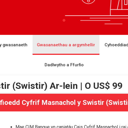
y gwasanaeth
Gwasanaethau a argymhellir
Cyhoeddia
Dadlwytho a Ffurfio
ir (Swistir) Ar-lein | O
US$ 99
fioedd Cyfrif Masnachol y Swistir (Swisti
Mae CIM Banque yn caniatáu Cais Cyfrif Masnachol i ra