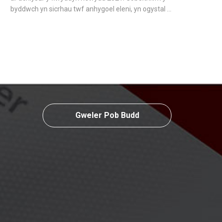
byddwch yn sicrhau twf anhygoel eleni, yn ogystal â
pharhau i fynd gydag One IBC ar y daith i fynd yn
fyd-eang gyda'ch busnes.
Gweler Pob Budd