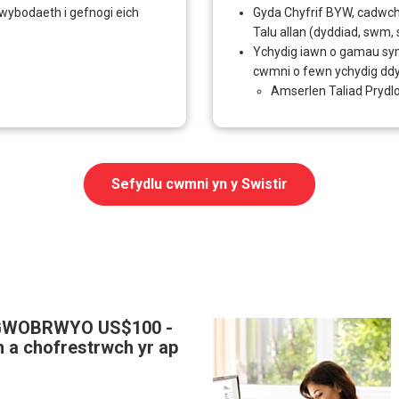
 wybodaeth i gefnogi eich
Gyda Chyfrif BYW, cadwch 
Talu allan (dyddiad, swm, st
Ychydig iawn o gamau syml
cwmni o fewn ychydig ddy
Amserlen Taliad Prydl
Sefydlu cwmni yn y Swistir
GWOBRWYO US$100 -
 a chofrestrwch yr ap