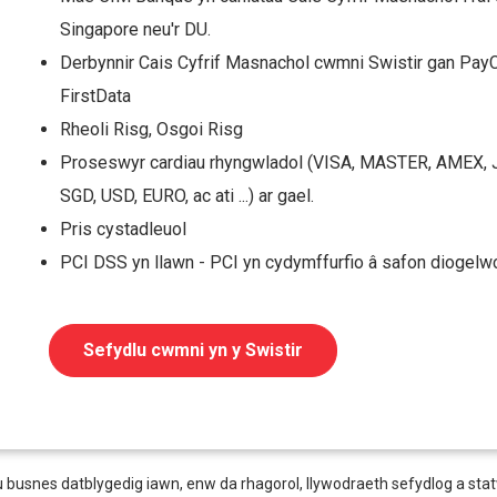
Singapore neu'r DU.
Derbynnir Cais Cyfrif Masnachol cwmni Swistir gan PayC
FirstData
Rheoli Risg, Osgoi Risg
Proseswyr cardiau rhyngwladol (VISA, MASTER, AMEX, JCB,
SGD, USD, EURO, ac ati ...) ar gael.
Pris cystadleuol
PCI DSS yn llawn - PCI yn cydymffurfio â safon diogelw
Sefydlu cwmni yn y Swistir
usnes datblygedig iawn, enw da rhagorol, llywodraeth sefydlog a statws