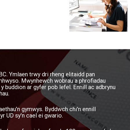
BC. Ymlaen trwy dri rheng elitaidd pan
cymhwyso. Mwynhewch wobrau a phrofiadau
 y buddion ar gyfer pob lefel. Ennill ac adbrynu
hau.
aethau'n gymwys. Byddwch chi'n ennill
 UD sy'n cael ei gwario.