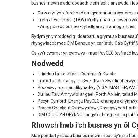
busnes mewn awdurdodaeth treth isel o ansawdd. He
Galw cryf yn y farchnad am gydrannau a systemau 
Treth ar werth isel (TAW) o'i chymharu â llawer o 
- Amgylchedd busnes-gyfeillgar sy'n annog arloesi
Rydym yn ymroddedig i ddarparu a grymuso busnesau'r
rhyngwladol: mae CIM Banque yn caniatáu Cais Cyfrif 
Os yw'r cwsmer yn gymwys - mae PayCEC (cyfradd lwyddi
Nodwedd
Llifiadau talu di-ffael i Gwmnïau'r Swistir
Trafodiad Sicr ar gyfer Gwerthwr y Swistir oherwyd
Proseswyr cardiau dibynadwy (VISA, MASTER, AMEX, 
Dulliau Talu Amrywiol ar gael (Porth Ar-lein, taliad
Pecyn Cymorth Ehangu PayCEC-ehangu a chynhwysf
Proses Checkout Cynhwysfawr, Rhyngwyneb Porth Tal
DIM CODIO YN OFYNNOL ar gyfer Integreiddio platf
Rhowch hwb i'ch busnes yn ôl C
Mae penderfyniadau busnes mewn modd sy'n sicrhau di