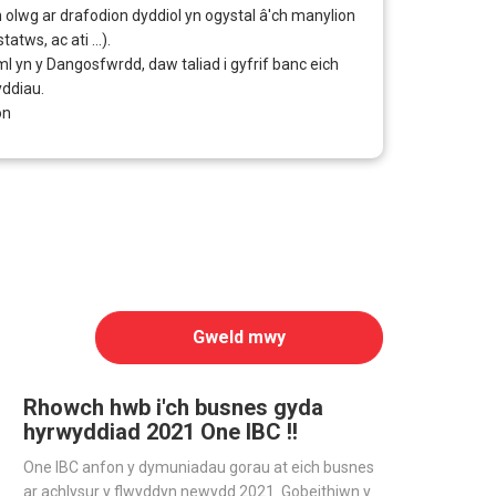
olwg ar drafodion dyddiol yn ogystal â'ch manylion
atws, ac ati ...).
 yn y Dangosfwrdd, daw taliad i gyfrif banc eich
ddiau.
on
Gweld mwy
Rhowch hwb i'ch busnes gyda
hyrwyddiad 2021 One IBC !!
One IBC anfon y dymuniadau gorau at eich busnes
ar achlysur y flwyddyn newydd 2021. Gobeithiwn y