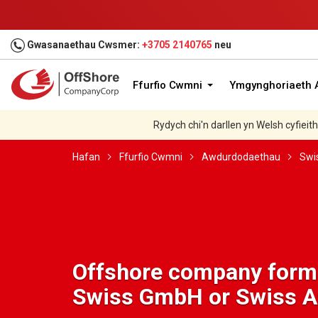
Gwasanaethau Cwsmer:
+3705 2140765
neu
Ffurfio Cwmni
Ymgynghoriaeth A
Rydych chi'n darllen yn Welsh cyfieit
Hafan
Ffurfio Cwmni
Awdurdodaethau
Swis
Offshore company forma
Swiss GmbH or Swiss 