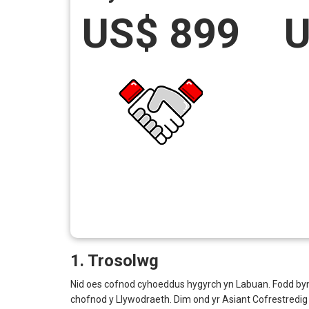
US$ 899
U
1. Trosolwg
Nid oes cofnod cyhoeddus hygyrch yn Labuan. Fodd by
chofnod y Llywodraeth. Dim ond yr Asiant Cofrestredig