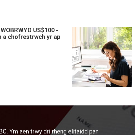
GWOBRWYO US$100 -
 a chofrestrwch yr ap
BC. Ymlaen trwy dri rheng elitaidd pan