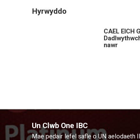
Hyrwyddo
CAEL EICH 
Dadlwythwch
nawr
Un Clwb One IBC
Mae pedair lefel safle o UN aelodaeth I