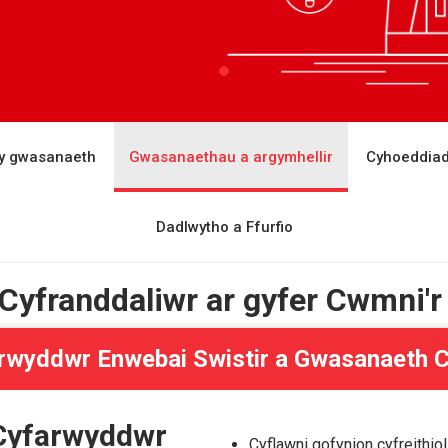
y gwasanaeth
Gwasanaethau a argymhellir
Cyhoeddia
Dadlwytho a Ffurfio
yfranddaliwr ar gyfer Cwmni'r 
rwyddwr Enwebai Swistir a Gwasanaeth 
Cyfarwyddwr
Cyflawni gofynion cyfreithiol