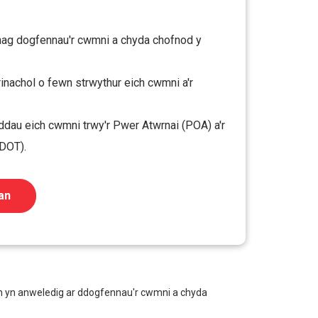
hag dogfennau'r cwmni a chyda chofnod y
nachol o fewn strwythur eich cwmni a'r
ddau eich cwmni trwy'r Pwer Atwrnai (POA) a'r
(DOT).
an
h yn anweledig ar ddogfennau'r cwmni a chyda