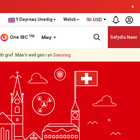
×
Y Deyrnas Unedig
Welsh
USD
TM
One IBC
Mwy
Sefydlu Nawr
ith gref. Mae'n well gen i yn
Saesneg
.