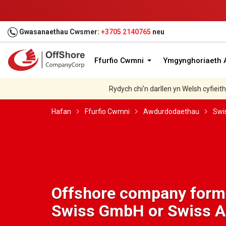
Gwasanaethau Cwsmer:
+3705 2140765
neu
Ffurfio Cwmni
Ymgynghoriaeth A
Rydych chi'n darllen yn Welsh cyfieit
Hafan
Ffurfio Cwmni
Awdurdodaethau
Swis
Offshore company forma
Swiss GmbH or Swiss 