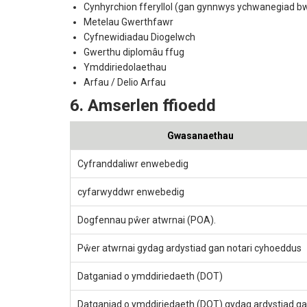
Cynhyrchion fferyllol (gan gynnwys ychwanegiad b
Metelau Gwerthfawr
Cyfnewidiadau Diogelwch
Gwerthu diplomâu ffug
Ymddiriedolaethau
Arfau / Delio Arfau
6. Amserlen ffioedd
Gwasanaethau
Cyfranddaliwr enwebedig
cyfarwyddwr enwebedig
Dogfennau pŵer atwrnai (POA).
Pŵer atwrnai gydag ardystiad gan notari cyhoeddus
Datganiad o ymddiriedaeth (DOT)
Datganiad o ymddiriedaeth (DOT) gydag ardystiad g