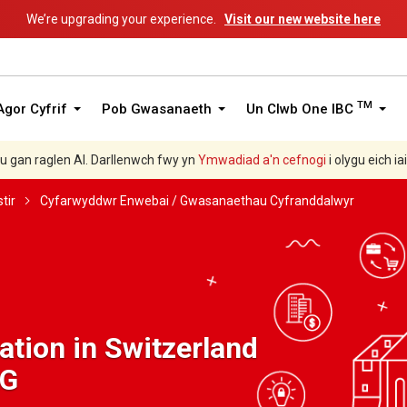
We’re upgrading your experience.
Visit our new website here
TM
gor Cyfrif
Pob Gwasanaeth
Un Clwb One IBC
hu gan raglen AI. Darllenwch fwy yn
Ymwadiad a'n
cefnogi
i olygu eich ia
tir
Cyfarwyddwr Enwebai / Gwasanaethau Cyfranddalwyr
tion in Switzerland
AG