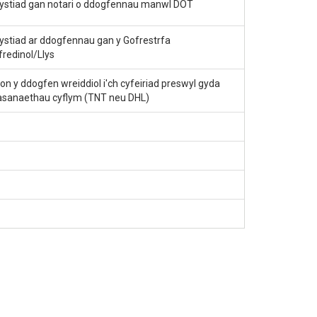
ystiad gan notari o ddogfennau manwl DOT
ystiad ar ddogfennau gan y Gofrestrfa
fredinol/Llys
on y ddogfen wreiddiol i'ch cyfeiriad preswyl gyda
sanaethau cyflym (TNT neu DHL)