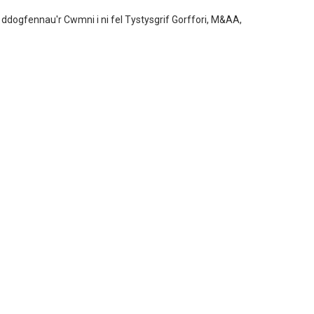
h ddogfennau'r Cwmni i ni fel Tystysgrif Gorffori, M&AA,