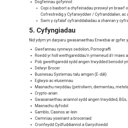
Dogfennau gofynnol:
Copi o basbort a chyfeiriadau preswyl yn brawf o'
Cofrestredig y Cyfarwyddwr / Cyfranddaliwr, ac a
Swm y cyfalaf cyfranddaliadau a chanran y cyfr
5. Cyfyngiadau
Nid ydym yn darparu gwasanaethau Enwebai ar gyfer 
Gwefannau cynnwys oedolion, Pornograffi
Roedd yr holl weithgareddau'n ymwneud â'r maes a
Pob gweithgaredd sydd angen trwydded benodol y
Delwyr Brocer
Busnesau Systemau talu amgen (E-dâl)
Eglwysi ac elusennau
Masnachu nwyddau (petroliwm, diemwntau, metel
Crypto-arian
Gwasanaethau ariannol sydd angen trwydded, BGs, 
Masnachu dyfodol
Gamblo, Casinos ar-lein
Cwmnïau yswiriant a broceriaid
Cronfeydd Cydfuddiannol a Gwrychoedd