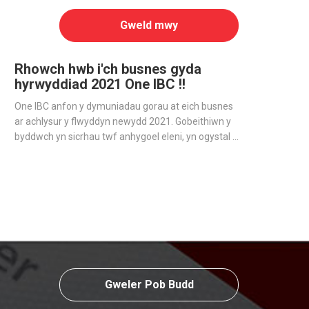
Gweld mwy
Rhowch hwb i'ch busnes gyda
hyrwyddiad 2021 One IBC !!
One IBC anfon y dymuniadau gorau at eich busnes
ar achlysur y flwyddyn newydd 2021. Gobeithiwn y
byddwch yn sicrhau twf anhygoel eleni, yn ogystal â
pharhau i fynd gydag One IBC ar y daith i fynd yn
fyd-eang gyda'ch busnes.
Gweler Pob Budd