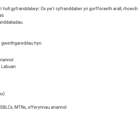
r holl gyfranddalwyr. Os yw'r cyfranddaliwr yn gorfforaeth arall, rhowc
ti.
anddaliadau.
y gweithgareddau hyn:
riannol
n Labuan
au)
SBLCs, MTNs, offerynnau ariannol