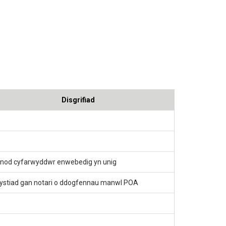
Disgrifiad
fnod cyfarwyddwr enwebedig yn unig
ystiad gan notari o ddogfennau manwl POA