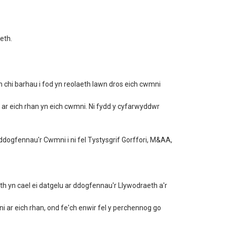
eth.
 chi barhau i fod yn reolaeth lawn dros eich cwmni
ar eich rhan yn eich cwmni. Ni fydd y cyfarwyddwr
ddogfennau'r Cwmni i ni fel Tystysgrif Gorffori, M&AA,
h yn cael ei datgelu ar ddogfennau'r Llywodraeth a'r
 ar eich rhan, ond fe'ch enwir fel y perchennog go