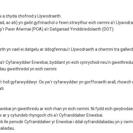
 a chyda chofnod y Llywodraeth.
d, ac ati) yn gwbl gyfrinachol o fewn strwythur eich cwmni a'r Llywodra
'r Pwer Atwrnai (POA) a'r Datganiad Ymddiriedolaeth (DOT).
h yn cael ei datgelu ar ddogfennau'r Llywodraeth a chwmni tra gallwch
'r Cyfarwyddwr Enwebai, byddant yn eich cynrychioli neu'n gweithredu 
u gweithredol yn eich cwmni.
'r holl gyfarwyddwyr. Os yw'r cyfarwyddwr yn gorfforaeth arall, rhowch 
ti.
ebai yn gweithredu ar eich rhan yn eich cwmni. Ni fydd eich gwybodaet
 ar y cytundeb rhyngoch chi a'r Cyfranddaliwr Enwebai.
lle penodir Cyfranddaliwr yr Enwebai i ddal cyfranddaliadau yn y cwmni
aliadau.