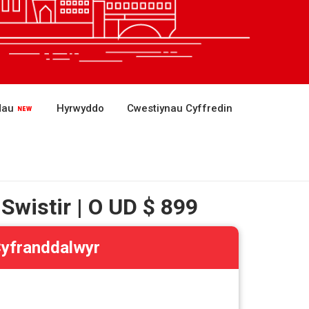
dau
Hyrwyddo
Cwestiynau Cyffredin
Swistir | O UD $ 899
Cyfranddalwyr