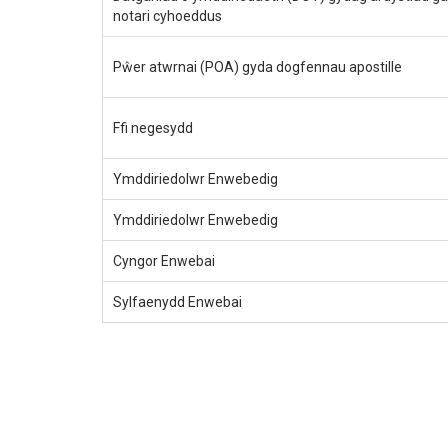
notari cyhoeddus
Pŵer atwrnai (POA) gyda dogfennau apostille
Ffi negesydd
Ymddiriedolwr Enwebedig
Ymddiriedolwr Enwebedig
Cyngor Enwebai
Sylfaenydd Enwebai