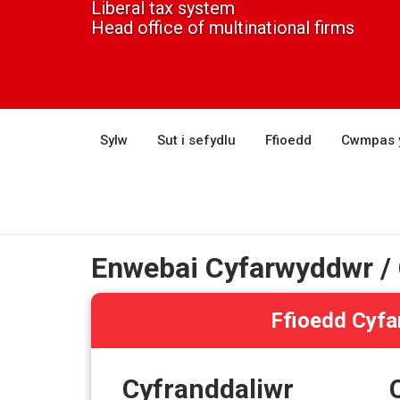
Liberal tax system
Head office of multinational firms
Sylw
Sut i sefydlu
Ffioedd
Cwmpas 
Enwebai Cyfarwyddwr / C
Ffioedd Cyfa
Cyfranddaliwr