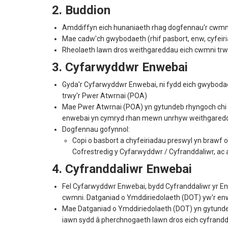
2. Buddion
Amddiffyn eich hunaniaeth rhag dogfennau'r cwmni
Mae cadw'ch gwybodaeth (rhif pasbort, enw, cyfeiria
Rheolaeth lawn dros weithgareddau eich cwmni trwy
3. Cyfarwyddwr Enwebai
Gyda'r Cyfarwyddwr Enwebai, ni fydd eich gwybodaet
trwy'r Pwer Atwrnai (POA)
Mae Pwer Atwrnai (POA) yn gytundeb rhyngoch chi a
enwebai yn cymryd rhan mewn unrhyw weithgaredda
Dogfennau gofynnol:
Copi o basbort a chyfeiriadau preswyl yn brawf o
Cofrestredig y Cyfarwyddwr / Cyfranddaliwr, ac a
4. Cyfranddaliwr Enwebai
Fel Cyfarwyddwr Enwebai, bydd Cyfranddaliwr yr Enw
cwmni. Datganiad o Ymddiriedolaeth (DOT) yw'r enw
Mae Datganiad o Ymddiriedolaeth (DOT) yn gytundeb 
iawn sydd â pherchnogaeth lawn dros eich cyfrandd