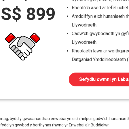
S$ 899
Rheoli'ch ased ar lefel uchel
Amddiffyn eich hunaniaeth r
Llywodraeth.
Cadw'ch gwybodaeth yn gyfri
Llywodraeth.
Rheolaeth lawn ar weithgare
Datganiad Ymddiriedolaeth 
Sefydlu cwmni yn Labu
nnag, bydd y gwasanaethau enwebai yn eich helpu i gadw'ch hunaniaet
 fydd yn gwybod y berthynas rhwng yr Enwebai a'r Buddiolwr.