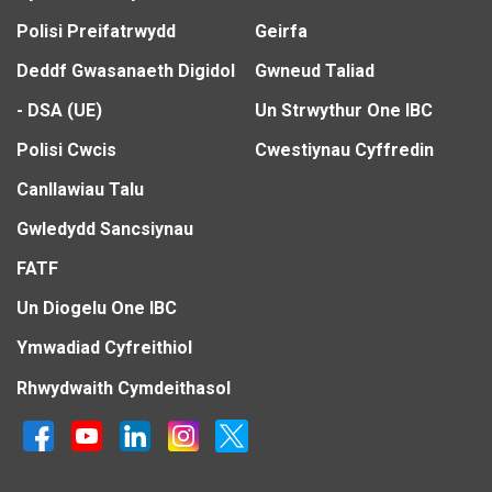
Polisi Preifatrwydd
Geirfa
Deddf Gwasanaeth Digidol
Gwneud Taliad
- DSA (UE)
Un Strwythur One IBC
Polisi Cwcis
Cwestiynau Cyffredin
Canllawiau Talu
Gwledydd Sancsiynau
FATF
Un Diogelu One IBC
Ymwadiad Cyfreithiol
Rhwydwaith Cymdeithasol