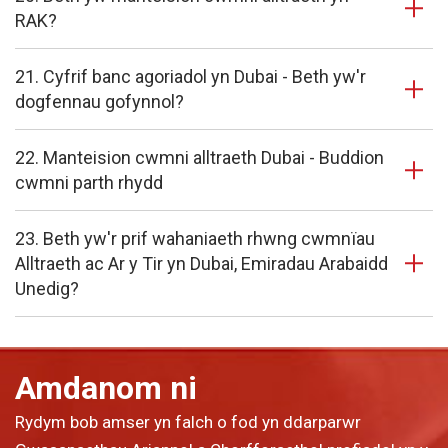
RAK?
21. Cyfrif banc agoriadol yn Dubai - Beth yw'r
dogfennau gofynnol?
22. Manteision cwmni alltraeth Dubai - Buddion
cwmni parth rhydd
23. Beth yw'r prif wahaniaeth rhwng cwmnïau
Alltraeth ac Ar y Tir yn Dubai, Emiradau Arabaidd
Unedig?
Amdanom ni
Rydym bob amser yn falch o fod yn ddarparwr