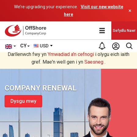
We’re upgrading your experience.
Visit our new website
×
here
Sefydlu Nawr
CY
USD
Rydych chi'n darllen yn Welsh cyfieithu gan raglen AI.
Darllenwch fwy yn
Ymwadiad a'n
cefnogi
i olygu eich iaith
gref. Mae'n well gen i yn
Saesneg
.
COMPANY RENEWAL
Dysgu mwy