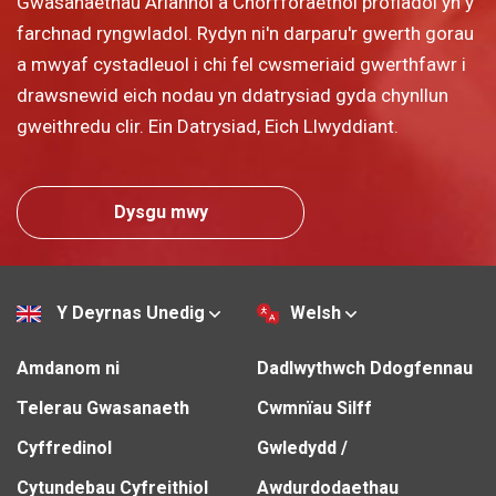
Gwasanaethau Ariannol a Chorfforaethol profiadol yn y
farchnad ryngwladol. Rydyn ni'n darparu'r gwerth gorau
a mwyaf cystadleuol i chi fel cwsmeriaid gwerthfawr i
drawsnewid eich nodau yn ddatrysiad gyda chynllun
gweithredu clir. Ein Datrysiad, Eich Llwyddiant.
Dysgu mwy
Y Deyrnas Unedig
Welsh
Amdanom ni
Dadlwythwch Ddogfennau
Telerau Gwasanaeth
Cwmnïau Silff
Cyffredinol
Gwledydd /
Cytundebau Cyfreithiol
Awdurdodaethau