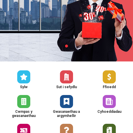
Sylw
Sut i sefydlu
Ffioedd
Cwmpas y
Gwasanaethau a
Cyhoeddiadau
gwasanaethau
argymhellir