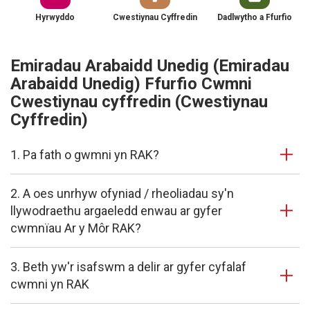
Hyrwyddo
Cwestiynau Cyffredin
Dadlwytho a Ffurfio
Emiradau Arabaidd Unedig (Emiradau
Arabaidd Unedig) Ffurfio Cwmni
Cwestiynau cyffredin (Cwestiynau
Cyffredin)
1. Pa fath o gwmni yn RAK?
2. A oes unrhyw ofyniad / rheoliadau sy'n
llywodraethu argaeledd enwau ar gyfer
cwmnïau Ar y Môr RAK?
3. Beth yw'r isafswm a delir ar gyfer cyfalaf
cwmni yn RAK