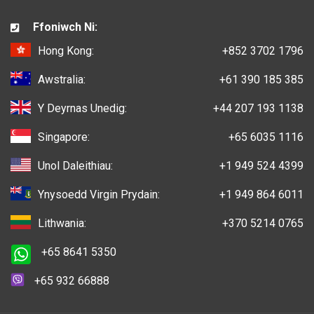
Ffoniwch Ni:
Hong Kong:
+852 3702 1796
Awstralia:
+61 390 185 385
Y Deyrnas Unedig:
+44 207 193 1138
Singapore:
+65 6035 1116
Unol Daleithiau:
+1 949 524 4399
Ynysoedd Virgin Prydain:
+1 949 864 6011
Lithwania:
+370 5214 0765
+65 8641 5350
+65 932 66888