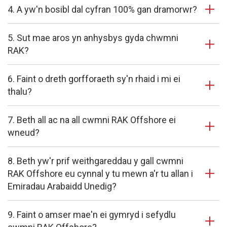
4. A yw'n bosibl dal cyfran 100% gan dramorwr?
5. Sut mae aros yn anhysbys gyda chwmni
RAK?
6. Faint o dreth gorfforaeth sy'n rhaid i mi ei
thalu?
7. Beth all ac na all cwmni RAK Offshore ei
wneud?
8. Beth yw'r prif weithgareddau y gall cwmni
RAK Offshore eu cynnal y tu mewn a'r tu allan i
Emiradau Arabaidd Unedig?
9. Faint o amser mae'n ei gymryd i sefydlu