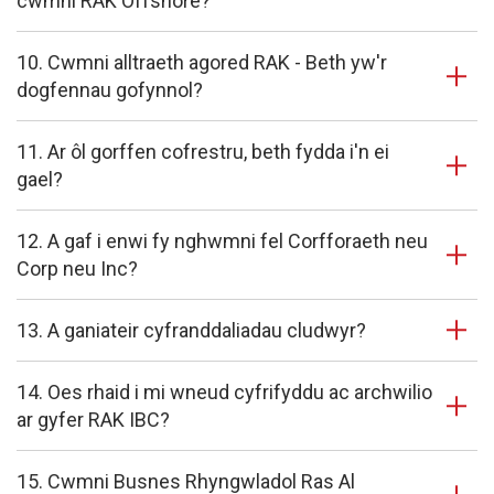
cwmni RAK Offshore?
10. Cwmni alltraeth agored RAK - Beth yw'r
dogfennau gofynnol?
11. Ar ôl gorffen cofrestru, beth fydda i'n ei
gael?
12. A gaf i enwi fy nghwmni fel Corfforaeth neu
Corp neu Inc?
13. A ganiateir cyfranddaliadau cludwyr?
14. Oes rhaid i mi wneud cyfrifyddu ac archwilio
ar gyfer RAK IBC?
15. Cwmni Busnes Rhyngwladol Ras Al