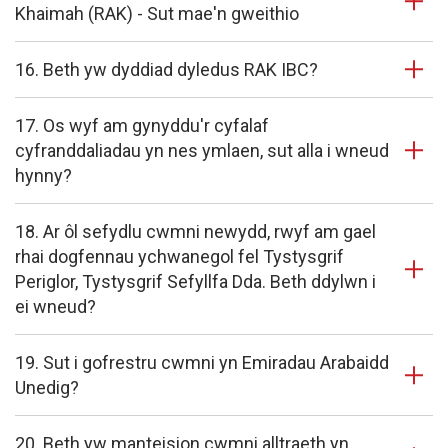
Khaimah (RAK) - Sut mae'n gweithio
16. Beth yw dyddiad dyledus RAK IBC?
17. Os wyf am gynyddu'r cyfalaf
cyfranddaliadau yn nes ymlaen, sut alla i wneud
hynny?
18. Ar ôl sefydlu cwmni newydd, rwyf am gael
rhai dogfennau ychwanegol fel Tystysgrif
Periglor, Tystysgrif Sefyllfa Dda. Beth ddylwn i
ei wneud?
19. Sut i gofrestru cwmni yn Emiradau Arabaidd
Unedig?
20. Beth yw manteision cwmni alltraeth yn