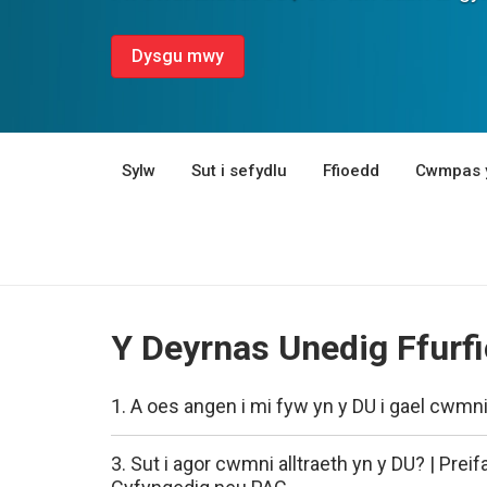
Dysgu mwy
Sylw
Sut i sefydlu
Ffioedd
Cwmpas 
Y Deyrnas Unedig Ffurf
1. A oes angen i mi fyw yn y DU i gael cwmn
3. Sut i agor cwmni alltraeth yn y DU? | Prei