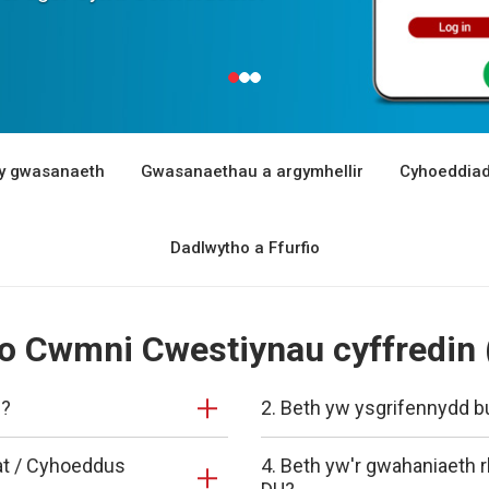
y gwasanaeth
Gwasanaethau a argymhellir
Cyhoeddia
Dadlwytho a Ffurfio
io Cwmni Cwestiynau cyffredin 
i?
2. Beth yw ysgrifennydd 
fat / Cyhoeddus
4. Beth yw'r gwahaniaeth 