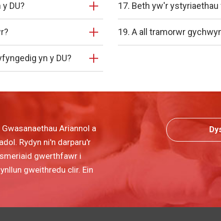
 y DU?
17. Beth yw'r ystyriaetha
wr?
19. A all tramorwr gychwy
yfyngedig yn y DU?
r Gwasanaethau Ariannol a
Dy
dol. Rydyn ni'n darparu'r
wsmeriaid gwerthfawr i
llun gweithredu clir. Ein