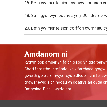
16. Beth yw manteision cychwyn busnes yn
18. Sut i gychwyn busnes yn y DU i dramor
20. Beth yw manteision corffori cwmnïau c
Amdanom ni
Rydym bob amser yn falch o fod yn ddarparw
Chorfforaethol profiadol yn y farchnad ryngwla
gwerth gorau a mwyaf cystadleuol i chi fel c
drawsnewid eich nodau yn ddatrysiad gyda chyn
Datrysiad, Eich Llwyddiant.