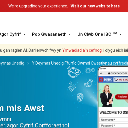
We’re upgrading your experience.
Visit our new website here
TM
gor Cyfrif
Pob Gwasanaeth
Un Clwb One IBC
hu gan raglen AI. Darllenwch fwy yn
Ymwadiad a'n
cefnogi
i olygu eich ia
eyrnas Unedig
Y Deyrnas Unedig Ffurfio Cwmni Cwestiynau cyffredi
m mis Awst
wmni
er agor Cyfrif Corfforaethol