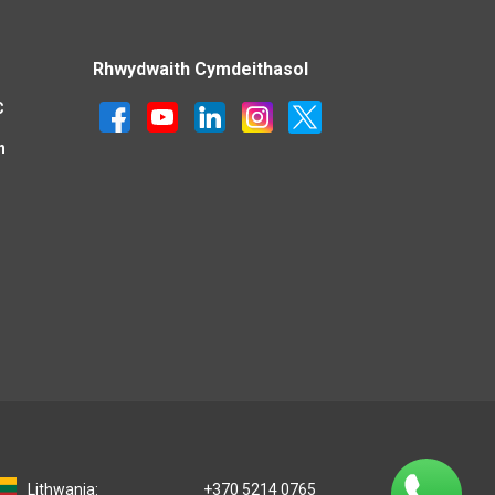
Rhwydwaith Cymdeithasol
C
n
Lithwania:
+370 5214 0765