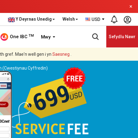
×
Y Deyrnas Unedig
Welsh
USD
TM
One IBC
Mwy
Sefydlu Nawr
ith gref. Mae'n well gen i yn
Saesneg
.
n (Cwestiynau Cyffredin)