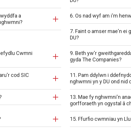
DU?
Swyddfa a
6. Os nad wyf am i'm henw
 nghwmni?
7. Faint o amser mae'n ei g
DU?
 sefydlu Cwmni
9. Beth yw'r gweithgaredda
gyda The Companies?
aru'r cod SIC
11. Pam ddylwn i ddefnydd
nghwmni yn y DU ond nid dar
?
13. Mae fy nghwmni'n anact
gorfforaeth yn ogystal â 
?
15. Ffurfio cwmnïau yn Llun