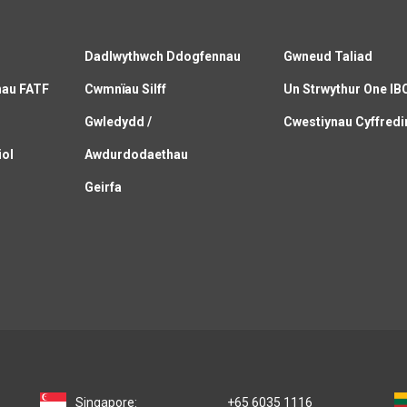
Dadlwythwch Ddogfennau
Gwneud Taliad
nau FATF
Cwmnïau Silff
Un Strwythur One IB
C
Gwledydd /
Cwestiynau Cyffredi
iol
Awdurdodaethau
Geirfa
Singapore:
+65 6035 1116