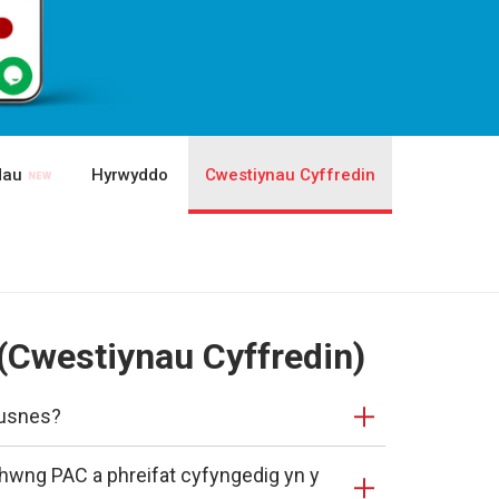
dau
Hyrwyddo
Cwestiynau Cyffredin
(Cwestiynau Cyffredin)
busnes?
rhwng PAC a phreifat cyfyngedig yn y