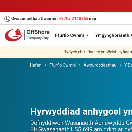
Gwasanaethau Cwsmer:
+3705 2140765
neu
Ffurfio Cwmni
Ymgynghoriaeth A
Rydych chi'n darllen yn Welsh cyfieit
Hafan
Ffurfio Cwmni
Awdurdodaethau
Y D
Hyrwyddiad anhygoel y
Defnyddiwch Wasanaeth Adnewyddu C
Ffi Gwasanaeth
US$ 699
am ddim ar gyf