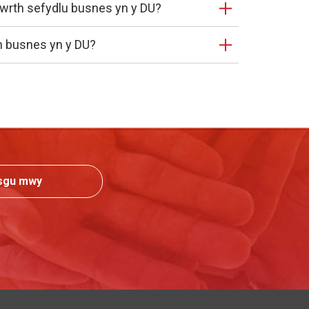
u wrth sefydlu busnes yn y DU?
n busnes yn y DU?
sgu mwy