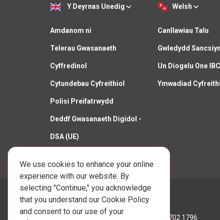
Y Deyrnas Unedig
Welsh
Amdanom ni
Canllawiau Talu
Telerau Gwasanaeth
Gwledydd Sancsiy
Cyffredinol
Un Diogelu One IB
Cytundebau Cyfreithiol
Ymwadiad Cyfreith
Polisi Preifatrwydd
Deddf Gwasanaeth Digidol -
DSA (UE)
Polisi Cwcis
We use cookies to enhance your online
experience with our website. By
selecting "Continue," you acknowledge
Ffoniwch Ni:
that you understand our Cookie Policy
and consent to our use of your
Hong Kong:
+852 3702 1796