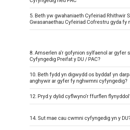
Cyfyngedig neu PAC
5. Beth yw gwahaniaeth Cyfeiriad Rhithwir 
Gwasanaethau Cyfeiriad Cofrestru gyda fy
8. Amserlen a'r gofynion sylfaenol ar gyfer
Cyfyngedig Preifat y DU / PAC?
10. Beth fydd yn digwydd os byddaf yn darp
anghywir ar gyfer fy nghwmni cyfyngedig?
12. Pryd y dylid cyflwyno'r ffurflen flynyddol
14. Sut mae cau cwmni cyfyngedig yn y DU