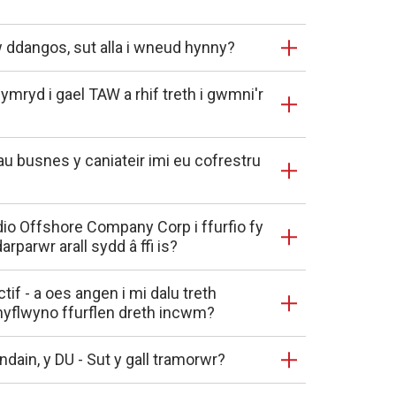
 ddangos, sut alla i wneud hynny?
ymryd i gael TAW a rhif treth i gwmni'r
u busnes y caniateir imi eu cofrestru
io Offshore Company Corp i ffurfio fy
parwr arall sydd â ffi is?
if - a oes angen i mi dalu treth
chyflwyno ffurflen dreth incwm?
dain, y DU - Sut y gall tramorwr?